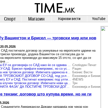
TIME.mk
ВЕСТИ
NEWS
Спорт
Магазин
Најнови вести
YouTube
ѓу Вашингтон и Брисел — трговски мир или нов
-
20.05.2026
и САД постигнале договор за укинување на европските царини на
триски производи, додека Вашингтон се согласува да ги
 на европските производи до максимум 15 отсто, со цел да се
јна ...
Највисоките тела на ЕУ се договорија со САД како ќе се одвива трговијата меѓу двете страни
Слободен Печат
Трговски договор ЕУ-САД: Брисел прифати компромис, но со услов за челикот
Рацин
ЕУ и САД постигнаа нов трговски договор: Избегната царинска ескалација
Бизнис Вести
ЕУ СЕ СОГЛАСИ ЗА ТРГОВСКИОТ ДОГОВОР СО САД, под услови Вашингтон да ги намали царините за европски челик и алуминиум
Економија и Бизнис
Трговски договор меѓу ЕУ и САД: Постигнат компромис под ултиматум од Трамп
4NEWS
ЕУ и САД постигнаа клучен трговски договор: Избегнати нови царини од Трамп?
Трн
ЕУ Е ВО „ПОСЛЕДНАТА ФАЗА“ ДА ПОСТИГНЕ ТРГОВСКИ ДОГОВОР СО САД
Економија и Бизнис
е тензии: договор што купува време, но не ги
5.2026
и Соединетите Американски Држави направија нов чекор кон