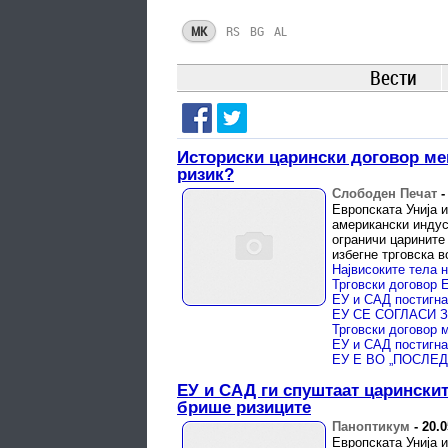
MK
RS
BG
AL
Вести
Историски царински договор ме
ризик?
Слободен Печат
Европската Унија 
американски индус
ограничи царините
избегне трговска во
ЕУ и САД ги спуштаат царинскит
брише ризиците
Паноптикум
-
20.0
Европската Унија 