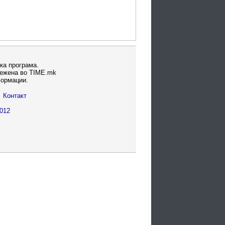
ка програма.
вежена во TIME.mk
формации.
Контакт
012