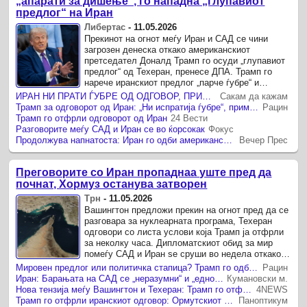
„апарати за дишење“, го нападна „глупавиот
предлог“ на Иран
Либертас
-
11.05.2026
Прекинот на огнот меѓу Иран и САД се чини
загрозен денеска откако американскиот
претседател Доналд Трамп го осуди „глупавиот
предлог“ од Техеран, пренесе ДПА. Трамп го
нарече иранскиот предлог „парче ѓубре“ и
предупреди дека прекинот на борбите е на ...
ИРАН НИ ПРАТИ ЃУБРЕ ОД ОДГОВОР, ПРИМИРЈЕТО Е НА АПАРАТИ, КАЖА ТРАМП
Сакам да кажам
Трамп за одговорот од Иран: „Ни испратија ѓубре“, примирјето е пред распад
Рацин
Трамп го отфрли одговорот од Иран
24 Вести
Разговорите меѓу САД и Иран се во ќорсокак
Фокус
Продолжува напнатоста: Иран го одби американскиот мировен предлог, а САД иранскиот
Вечер Прес
Преговорите со Иран пропаднаа уште пред да
почнат, Хормуз останува затворен
Трн
-
11.05.2026
Вашингтон предложи прекин на огнот пред да се
разговара за нуклеарната програма, Техеран
одговори со листа услови која Трамп ја отфрли
за неколку часа. Дипломатскиот обид за мир
помеѓу САД и Иран se сруши во недела откако
Техеран испрати ...
Мировен предлог или политичка стапица? Трамп го одби Иран, пазарите реагираа
Рацин
Иран: Барањата на САД се „неразумни“ и „еднострани“
Кумановски м.
Нова тензија меѓу Вашингтон и Техеран: Трамп го отфрли иранскиот предлог
4NEWS
Трамп го отфрли иранскиот одговор: Ормутскиот теснец повторно станува центар на светската криза
Паноптикум