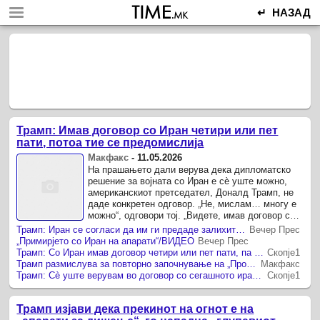
↵ НАЗАД
Трамп: Имав договор со Иран четири или пет
пати, потоа тие се предомислија
Макфакс
-
11.05.2026
На прашањето дали верува дека дипломатско
решение за војната со Иран е сè уште можно,
американскиот претседател, Доналд Трамп, не
даде конкретен одговор. „Не, мислам… многу е
можно“, одговори тој. „Видете, имав договор со
нив четири или пет пати.
Трамп: Иран се согласи да им ги предаде залихите од ураниум на САД, но тоа не го вклучи во новиот предлог
Вечер Прес
„Примирјето со Иран на апарати“/ВИДЕО
Вечер Прес
Трамп: Со Иран имав договор четири или пет пати, па се предомислуваа
Скопје1
Трамп размислува за повторно започнување на „Проектот Слобода“
Макфакс
Трамп: Сè уште верувам во договор со сегашното иранско раководство
Скопје1
Трамп изјави дека прекинот на огнот е на