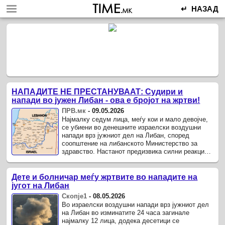
↵ НАЗАД
НАПАДИТЕ НЕ ПРЕСТАНУВААТ: Судири и
напади во јужен Либан - ова е бројот на жртви!
ПРВ.мк
-
09.05.2026
Најмалку седум лица, меѓу кои и мало девојче,
се убиени во денешните израелски воздушни
напади врз јужниот дел на Либан, според
соопштение на либанското Министерство за
здравство. Настанот предизвика силни реакции
во јавноста, особено поради фактот ...
Дете и болничар меѓу жртвите во нападите на
југот на Либан
Скопје1
-
08.05.2026
Во израелски воздушни напади врз јужниот дел
на Либан во изминатите 24 часа загинале
најмалку 12 лица, додека десетици се