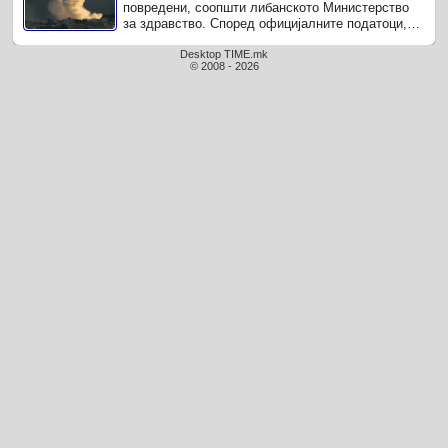
повредени, соопшти либанското Министерство
за здравство. Според официјалните податоци,
меѓу жртвите има едно дете и болничар.
Desktop TIME.mk
© 2008 - 2026