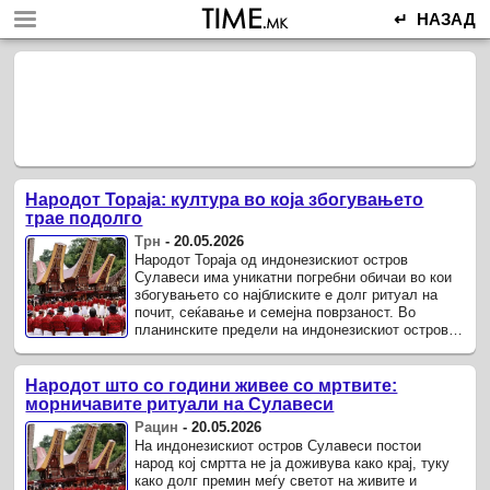
↵ НАЗАД
Народот Тораја: култура во која збогувањето
трае подолго
Трн
-
20.05.2026
Народот Тораја од индонезискиот остров
Сулавеси има уникатни погребни обичаи во кои
збогувањето со најблиските е долг ритуал на
почит, сеќавање и семејна поврзаност. Во
планинските предели на индонезискиот остров
Сулавеси живее народот Тораја, ...
Народот што со години живее со мртвите:
морничавите ритуали на Сулавеси
Рацин
-
20.05.2026
На индонезискиот остров Сулавеси постои
народ кој смртта не ја доживува како крај, туку
како долг премин меѓу светот на живите и