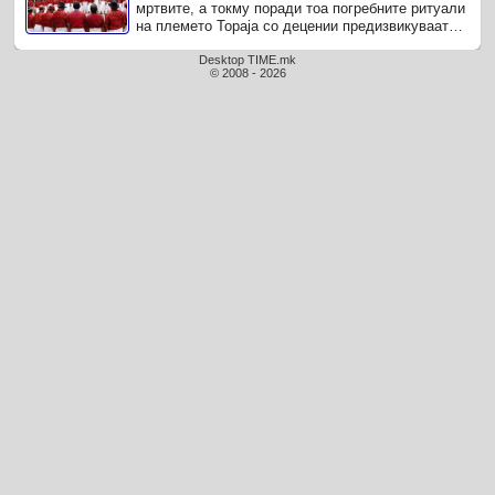
мртвите, а токму поради тоа погребните ритуали
на племето Тораја со децении предизвикуваат
шок, љубопитност и интерес ...
Desktop TIME.mk
© 2008 - 2026