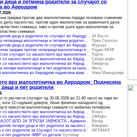
и деца и петмина родители за случајот со
та во Аеродром
7.2026
чна пријава против две малолетнички поради основано сомнение
но дело насилство, против еден малолетник за кривичните дела
овластено снимање, како и против уште еден малолетник за
овластено снимање.
Кривични пријави против деца и родители по случајот во Аеродром
24 Вести
Кривични пријави за четворица малолетници и петмина родители по нападот во Аеродром
Прва Скопска
Кривични пријави против деца и родители по случајот во Аеродром
Журнал
МВР поднесе кривични пријави против четворица малолетници и петмина родители по нападот врз 12-годишно девојче во Аеродром
Радио МОФ
СВР Скопје: Расчистен случајот со насилството врз малолетничка во Аеродром, поднесена кривична пријава против четири деца и пет родители
Порта
Расчистен случајот со насилството врз малолетничка во Аеродром: Поднесена кривична пријава против четири деца и пет родители
Скопје инфо
Расчистен случајот со насилството врз малолетничка во Аеродром, поднесена кривична пријава против четири деца и пет родители
Либертас
Кривични пријави за четири малолетници и пет родители за нападот врз 12-годишно девојче во Аеродром
Мета
За насилството врз малолетничка во Аеродром поднесена кривична пријава против четири деца и пет родители
Нова Македонија
вото врз малолетничка во Аеродром: Поднесена
 деца и пет родители
6
 го расчисти случајот од 30.06.2026 во 21:40 часот во парк во
 кога 12-годишно девојче, беше физички нападнато од
руги присутни малолетници снимале со мобилни телефони.
Расчистен случајот со насилството врз малолетничка во Аеродром, поднесена кривична пријава против четири деца и пет родители
Фокус
Расчистен случајот со насилството врз малолетничка во Аеродром, поднесена кривична пријава против четири деца и пет родители
24Инфо
РАСЧИСТЕН СЛУЧАЈОТ ШТО ЈА ЗГРОЗИ ЈАВНОСТА - Кривични пријави за четири малолетници и пет родители
Вечер
Кривични пријави против четири деца и пет родители за насилството врз малолетничката во Аеродром
Макфакс
Кривична за 4 деца и пет родители за случајот со насилството врз малолетничката во Аеродром
iNFOMAX
а и пет родители -МВР со детали
Булевар