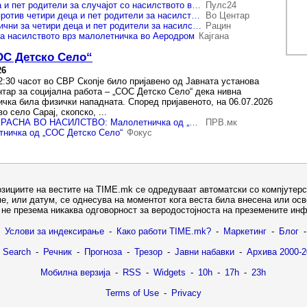
Кривична за 4 деца и пет родители за случајот со насилството врз малолетничката во Аеродром
Пулс24
Кривични пријави против четири деца и пет родители за насилството врз малолетничката во Аеродром
Во Центар
МВР поднесе кривични за четири деца и пет родители за насилството врз малолетничката во Аеродром
Рацин
за насилството врз малолетничка во Аеродром
Кајгана
ОС Детско Село“
26
2:30 часот во СВР Скопје било пријавено од Јавната установа
тар за социјална работа – „СОС Детско Село“ дека нивна
чка била физички нападната. Според пријавеното, на 06.07.2026
о село Сарај, скопско, ...
РАСПРАВИЈА ПРЕРАСНА ВО НАСИЛСТВО: Малолетничка од „СОС Детско Село“ брутално нападната!
ПРВ.мк
тничка од „СОС Детско Село“
Фокус
озициите на вестите на TIME.mk се одредуваат автоматски со компјутерс
е, или датум, се однесува на моментот кога веста била внесена или ос
не презема никаква одговорност за веродостојноста на преземените ин
Услови за индексирање
-
Како работи TIME.mk?
-
Маркетинг
-
Блог
-
 Search
-
Речник
-
Прогноза
-
Трезор
-
Јавни набавки
-
Архива 2000-2
Мобилна верзија
-
RSS
-
Widgets
-
10h
-
17h
-
23h
Terms of Use
-
Privacy