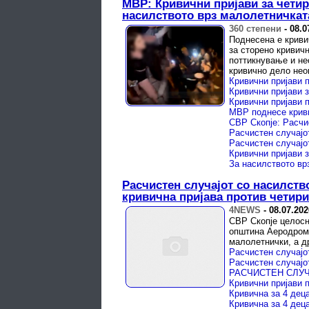
МВР: Кривични пријави за четир
насилството врз малолетничка
360 степени
-
08.0
Поднесена е криви
за сторено кривич
поттикнување и не
кривично дело не
Расчистен случајот со насилст
кривична пријава против четири
4NEWS
-
08.07.202
СВР Скопје целосно
општина Аеродром,
малолетнички, а д
Кривична за 4 дец