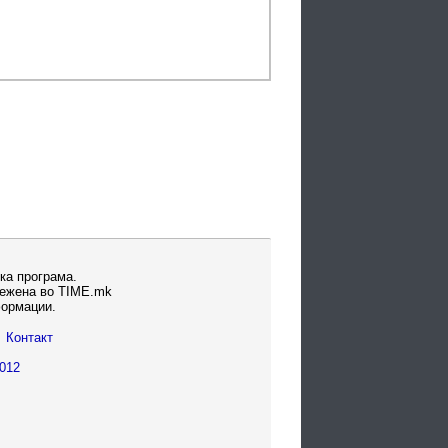
ка програма.
вежена во TIME.mk
формации.
Контакт
012