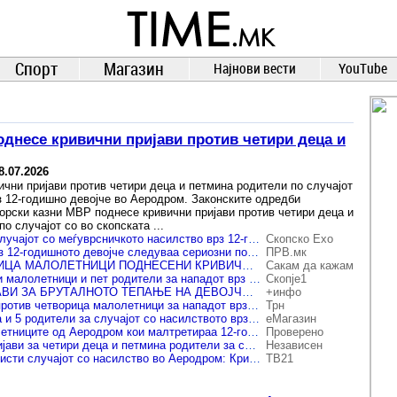
TIME.mk
ВЕСТИ
NEWS
Спорт
Магазин
Најнови вести
YouTube
днесе кривични пријави против четири деца и
8.07.2026
чни пријави против четири деца и петмина родители по случајот
з 12-годишно девојче во Аеродром. Законските одредби
орски казни МВР поднесе кривични пријави против четири деца и
о случајот со во скопската ...
МВР го расчисти случајот со меѓуврсничкото насилство врз 12-годишно девојче
Скопско Ехо
По насилството врз 12-годишното девојче следуваа сериозни последици – пријавени и родители
ПРВ.мк
ПРОТИВ ЧЕТВОРИЦА МАЛОЛЕТНИЦИ ПОДНЕСЕНИ КРИВИЧНИ ПРИЈАВИ ЗА НАСИЛСТВО, ПОТТИКНУВАЊЕ И НЕОВЛАСТЕНО СНИМАЊЕ ЗА МАЛТРЕТИРАЊЕТО НА 12-ГОДИШНО ДЕВОЈЧЕ ВО АЕРОДРОМ, ПРИЈАВИ ИМА И ПРОТИВ 5 РОДИТЕЛИ
Сакам да кажам
Кривична за четири малолетници и пет родители за нападот врз 12-годишно девојче во Аеродром
Скопје1
КРИВИЧНИ ПРИЈАВИ ЗА БРУТАЛНОТО ТЕПАЊЕ НА ДЕВОЈЧЕТО ВО АЕРОДРОМ Ќе одговараат четири деца и петмина родители
+инфо
Кривични пријави против четворица малолетници за нападот врз 12-годишно девојче во Аеродром
Трн
Кривични за 4 деца и 5 родители за случајот со насилството врз малолетничка во Аеродром
еМагазин
Кривични за малолетниците од Аеродром кои малтретираа 12-годишно девојче
Проверено
МВР: Кривични пријави за четири деца и петмина родители за случајот со насилството врз малолетничката во Аеродром
Независен
Полицијата го расчисти случајот со насилство во Аеродром: Кривични пријави против четири малолетници и пет родители
ТВ21