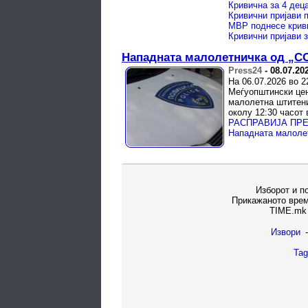
Кривични пријави 
Нападната малолетничка од „С
Press24
-
08.07.20
На 06.07.2026 во 2
Меѓуопштински цен
малолетна штитени
околу 12:30 часот в
Нападната малоле
Изборот и п
Прикажаното врем
TIME.mk 
Извори
-
Tag