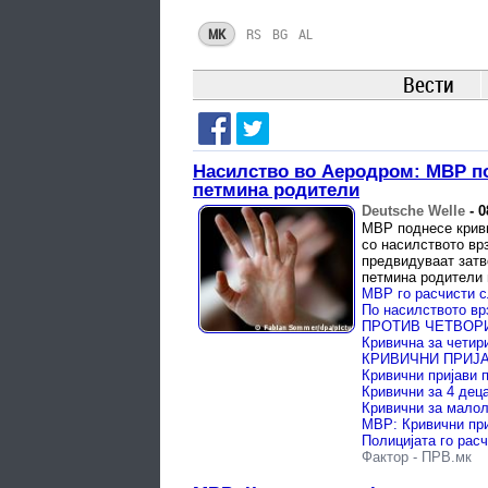
MK
RS
BG
AL
Вести
Насилство во Аеродром: МВР по
петмина родители
Deutsche Welle
-
0
МВР поднесе криви
со насилството вр
предвидуваат затв
петмина родители п
Фактор
-
ПРВ.мк