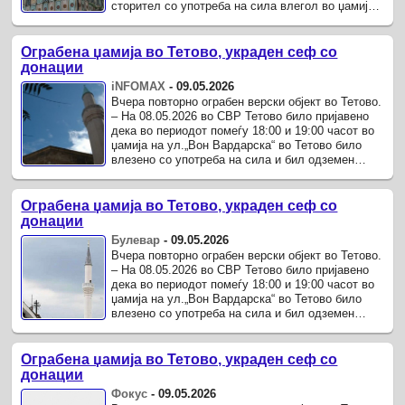
сторител со употреба на сила влегол во џамија
лоцирана на улицата ...
Ограбена џамија во Тетово, украден сеф со
донации
iNFOMAX
-
09.05.2026
Вчера повторно ограбен верски објект во Тетово.
– На 08.05.2026 во СВР Тетово било пријавено
дека во периодот помеѓу 18:00 и 19:00 часот во
џамија на ул.„Вон Вардарска“ во Тетово било
влезено со употреба на сила и бил одземен
метален сеф во кој ...
Ограбена џамија во Тетово, украден сеф со
донации
Булевар
-
09.05.2026
Вчера повторно ограбен верски објект во Тетово.
– На 08.05.2026 во СВР Тетово било пријавено
дека во периодот помеѓу 18:00 и 19:00 часот во
џамија на ул.„Вон Вардарска“ во Тетово било
влезено со употреба на сила и бил одземен
метален сеф во кој ...
Ограбена џамија во Тетово, украден сеф со
донации
Фокус
-
09.05.2026