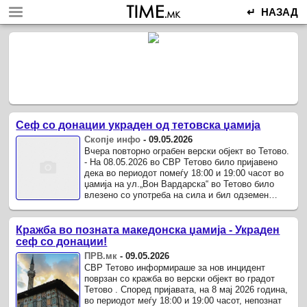
↵ НАЗАД
Сеф со донации украден од тетовска џамија
Скопје инфо
-
09.05.2026
Вчера повторно ограбен верски објект во Тетово.
- На 08.05.2026 во СВР Тетово било пријавено
дека во периодот помеѓу 18:00 и 19:00 часот во
џамија на ул.„Вон Вардарска“ во Тетово било
влезено со употреба на сила и бил одземен
метален сеф во кој ...
Кражба во позната македонска џамија - Украден
сеф со донации!
ПРВ.мк
-
09.05.2026
СВР Тетово информираше за нов инцидент
поврзан со кражба во верски објект во градот
Тетово . Според пријавата, на 8 мај 2026 година,
во периодот меѓу 18:00 и 19:00 часот, непознат