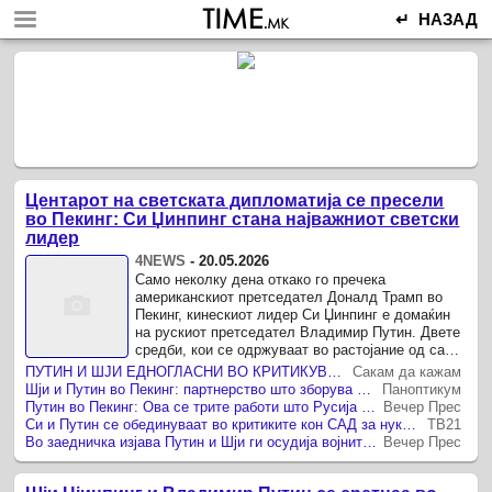
↵ НАЗАД
Центарот на светската дипломатија се пресели
во Пекинг: Си Џинпинг стана најважниот светски
лидер
4NEWS
-
20.05.2026
Само неколку дена откако го пречека
американскиот претседател Доналд Трамп во
Пекинг, кинескиот лидер Си Џинпинг е домаќин
на рускиот претседател Владимир Путин. Двете
средби, кои се одржуваат во растојание од само
неколку дена, можеби најдобро ја ...
ПУТИН И ШЈИ ЕДНОГЛАСНИ ВО КРИТИКУВАЊЕТО НА САД, НО НЕ ПОСТИГНАА ДОГОВОР ЗА КЛУЧЕН ГАСОВОД
Сакам да кажам
Шји и Путин во Пекинг: партнерство што зборува за „мултиполарен свет“, но мисли на енергија, моќ и Западот
Паноптикум
Путин во Пекинг: Ова се трите работи што Русија ги има потреба од Кина
Вечер Прес
Си и Путин се обединуваат во критиките кон САД за нуклеарни и безбедносни прашања
ТВ21
Во заедничка изјава Путин и Шји ги осудија војните што ги води Трамп и неговиот проект што носи ризик за војна во вселената
Вечер Прес