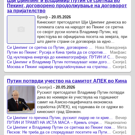
Шји Џјинпинг и Владимир Путин се сретнаа во
Пекинг, договорено продолжување на договорот
за пријателство
Бриф
-
20.05.2026
Кинескиот претседател Шји Џјинпинг денеска во
големата сала на народот во Пекинг се сретна
со својот руски колега Владимир Путин, кој
престојува во официјална посета на земјата, при
што двете страни се договорија за идно
продолжување на договорот за ...
Си Џинпинг се сретна со Путин, договорено идно продолжување на Договорот за добрососедство меѓу двете земји
Нова Македонија
Путин во Пекинг: Русија и Кина треба да се спротивстават на едностраното насилство
Макфакс
Од нуклеарна енергија до кинематографија: ПУТИН И СИ ГИ ПРОДЛАБОЧУВААТ БИЛАТЕРАЛНИТЕ ОДНОСИ
Вечер
Си Џинпинг и Владимир Путин потпишуваат нови договори за соработка
Скопје1
Москва и Пекинг најавија продлабочување на стратешките односи
Скопје1
Путин потврди учество на самитот АПЕК во Кина
Скопје1
-
20.05.2026
Рускиот претседател Владимир Путин потврди
дека во ноември ќе учествува на годишниот
самит на Азиско-пацифичката економска
соработка (АПЕК), кој годинава ќе се одржи во
кинескиот град Шенжен.
Си Џинпинг го пречека Путин, рускиот лидер не ги криеше импресиите
Вечер
ПУТИН И ТРАМП НА ИСТА МАСА – Кремљ откри можен состанок
Национално
Си Џинпинг и Владимир Путин се сретнаа во Пекинг помалку од една недела по посетата на Трамп
Мета
Песков: Не треба да се споредуваат посетите на Путин и Трамп во Пекинг
Скопје1