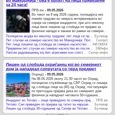
во Македонија - ова е бројот на лица приведени
за 24 часа!
ПРВ.мк
-
09.05.2026
Во текот на 8 мај 2026 година, полицијата низ
повеќе градови во земјата интервенирала во
серија на семејни инциденти, при што неколку
лица биле лишени од слобода по пријави за
физички напади и закани во рамки на семејни
односи.
Полициска акција во неколку градови: пет лица се приведени
Булевар
Пет случаи на семејно насилство во Македонија: Полицијата приведе тројца мажи за напад врз сопругите
Скопје1
Пет лица лишени од слобода за семејно насилство во последното деноноќие
iNFOMAX
Пријавени пет случаи на семејно насилство во последното деноноќие
24Инфо
Уапсен радовишанец кој бил агресивен кон сопствената 78-годишна мајка
Скопје инфо
Лишен од слобода охриѓанец кој во семејниот
дом ја нападнал сопругата со тврд предмет
Охрид1
-
09.05.2026
На 08.05.2026 околу 21:30 часот во Охрид,
полициски службеници од СВР Охрид го лишија
од слобода лице на (45) од Охрид, постапувајќи
по претходна пријава дека во семејниот дом
физички ја нападнал неговата 50-годишна
сопруга, при што употребил тврд ...
Инцидент во Тетово – лице приведено по семејна пријава
ПРВ.мк
Тетово: Син приведен по пријава од татко за нарушен мир во домот
Булевар
Лишен од слобода 30-годишник од Скопје во Тетово по пријава за следење и закани
Булевар