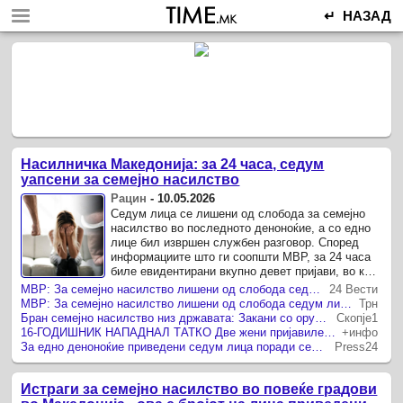
↵ НАЗАД
Насилничка Македонија: за 24 часа, седум
уапсени за семејно насилство
Рацин
-
10.05.2026
Седум лица се лишени од слобода за семејно
насилство во последното деноноќие, а со едно
лице бил извршен службен разговор. Според
информациите што ги соопшти МВР, за 24 часа
биле евидентирани вкупно девет пријави, во кои
како жртви се јавуваат ...
МВР: За семејно насилство лишени од слобода седуммина за 24 часа
24 Вести
МВР: За семејно насилство лишени од слобода седум лица во 24 часа
Трн
Бран семејно насилство низ државата: Закани со оружје, тепање сопруги и напад врз мајка
Скопје1
16-ГОДИШНИК НАПАДНАЛ ТАТКО Две жени пријавиле дека сопрузите со години ги малтретирале
+инфо
За едно деноноќие приведени седум лица поради семејно насилство низ државата
Press24
Истраги за семејно насилство во повеќе градови