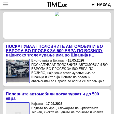
↵ НАЗАД
ПОСКАПУВААТ ПОЛОВНИТЕ АВТОМОБИЛИ ВО
ЕВРОПА ВО ПРОСЕК ЗА 500 ЕВРА ПО ВОЗИЛО,
највисоко зголемување има во Шпанија и
Италија
Економија и Бизнис
-
18.05.2026
ПОСКАПУВААТ ПОЛОВНИТЕ АВТОМОБИЛИ ВО
ЕВРОПА ВО ПРОСЕК ЗА 500 ЕВРА ПО
ВОЗИЛО, највисоко зголемување има во
Шпанија и Италија Цените на половни
автомобили во Европа во април се зголемија за
1,9 проценти во споредба со март 2026 година, а
најголемо ...
Половните автомобили поскапуваат и до 500
евра
Кајгана
-
17.05.2026
Војната во Иран, блокадата на Ормутскиот
Теснец, скокот на цените на горивото и новите