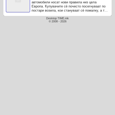
автомобили носат нови правила низ цела
Европа. Купувачите сè почесто посегнуваат по
постари возила, кои стануваат сè помалку, а тие
возила веќе не се толку евтини ...
Desktop TIME.mk
© 2008 - 2026