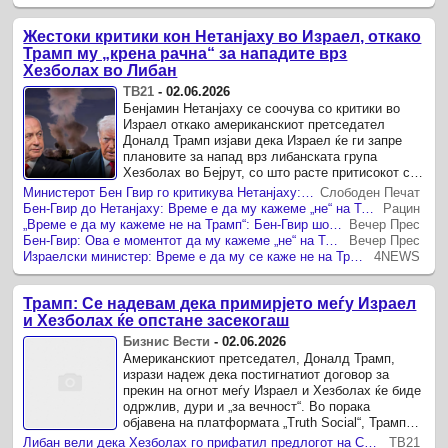
Жестоки критики кон Нетанјаху во Израел, откако
Трамп му „крена рачна“ за нападите врз
Хезболах во Либан
ТВ21
-
02.06.2026
Бенјамин Нетанјаху се соочува со критики во
Израел откако американскиот претседател
Доналд Трамп изјави дека Израел ќе ги запре
плановите за напад врз либанската група
Хезболах во Бејрут, со што расте притисокот со
кој се соочува израелскиот лидер ...
Министерот Бен Гвир го критикува Нетанјаху: Време е да му кажеме „не“ на Трамп
Слободен Печат
Бен-Гвир до Нетанјаху: Време е да му кажеме „не“ на Трамп
Рацин
„Време е да му кажеме не на Трамп“: Бен-Гвир шокира со пораката, Нетанјаху најави одговор на Хезболах
Вечер Прес
Бен-Гвир: Ова е моментот да му кажеме „не“ на Трамп
Вечер Прес
Израелски министер: Време е да му се каже не на Трамп
4NEWS
Трамп: Се надевам дека примирјето меѓу Израел
и Хезболах ќе опстане засекогаш
Бизнис Вести
-
02.06.2026
Американскиот претседател, Доналд Трамп,
изрази надеж дека постигнатиот договор за
прекин на огнот меѓу Израел и Хезболах ќе биде
одржлив, дури и „за вечност“. Во порака
објавена на платформата „Truth Social“, Трамп
истакна дека имал комуникација со ...
Либан вели дека Хезболах го прифатил предлогот на САД за запирање на нападите врз Израел
ТВ21