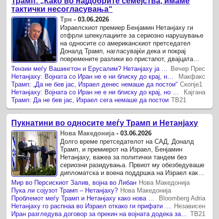
Трамп: „Како во најдобрите семејства, имаме
тактички несогласувања“
Трн
-
03.06.2026
Израелскиот премиер Бенјамин Нетанјаху ги
отфрли шпекулациите за сериозно нарушување
на односите со американскиот претседател
Доналд Трамп, нагласувајќи дека и покрај
повремените разлики во пристапот, двајцата
остануваат усогласени околу клучните ...
Teнзии меѓу Вашингтон и Ерусалим? Нетанјаху ја „амортизира“ приказната
Вечер Прес
Нетанјаху: Војната со Иран не е ни блиску до крај, но за сè одлучува Трамп
Макфакс
Трамп: „Да не бев јас, Израел денес немаше да постои“
Скопје1
Нетанјаху: Војната со Иран не е ни блиску до крај, но за сè одлучува Трамп
Кајгана
Трамп: Да не бев јас, Израел сега немаше да постои
ТВ21
Пукнатини во односите меѓу Трамп и Нетанјаху
Нова Македонија
-
03.06.2026
Долго време претседателот на САД, Доналд
Трамп, и премиерот на Израел, Бенјамин
Нетанјаху, важеа за политички тандем без
сериозни разидувања. Првиот му обезбедуваше
дипломатска и воена поддршка на Израел каква
што ретко кој американски претседател ...
Мир во Персискиот Залив, војна во Либан
Нова Македонија
Пука ли сојузот Трамп – Нетанјаху?
Нова Македонија
Проблемот меѓу Трамп и Нетанјаху како нова пречка за договор со Иран
Bloomberg Adria
Нетанјаху го распнаа во Израел откако ги прифати барањата на Трамп за Бејрут
Независен
Иран разгледува договор за прекин на војната додека застојот во конфликтот продолжува
ТВ21