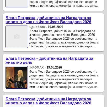
песна и едно од најзначајните женски вокални
имиња во поновата историја на нашата музика.
Блага Петреска, добитничка на Наградата за
животно дело на Фолк Фест Валандово 2026
Црнобело
-
19.05.2026
Блага Петреска, добитничка на Наградата за
животно дело на Фолк Фест Валандово 2026
Фолк Фест Валандово 2026 со особена чест ја
доделува Наградата за животно дело на Блага
Петреска, доајен на македонската народна
песна и едно од најзначајните женски ...
Блага Петреска – добитничка на Наградата за
животно дело
iNFOMAX
-
19.05.2026
Фолк Фест Валандово 2026 со особена чест ја
доделува Наградата за животно дело на Блага
Петреска, доајен на македонската народна
песна и едно од најзначајните женски вокални
имиња во поновата историја на нашата музика.
Блага Петреска, добитничка на Наградата за
животно дело на Фолк Фест Валандово 2026