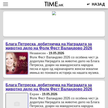
↵ НАЗАД
Блага Петреска, добитничка на Наградата за
животно дело на Фолк Фест Валандово 2026
Независен
-
19.05.2026
Фолк Фест Валандово 2026 со особена чест ја
доделува Наградата за животно дело на Блага
Петреска, доајен на македонската народна
песна и едно од најзначајните женски вокални
имиња во поновата историја на нашата музика.
Блага Петреска, добитничка на Наградата за
животно дело на Фолк Фест Валандово 2026
Екран
-
19.05.2026
Фолк Фест Валандово 2026 со особена чест ја
доделува Наградата за животно дело на Блага
Петреска, доајен на македонската народна