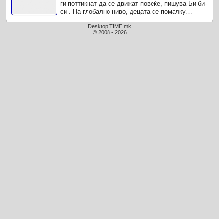
ги поттикнат да се движат повеќе, пишува Би-би-
си . На глобално ниво, децата се помалку
активни од претходните генерации.
Desktop TIME.mk
© 2008 - 2026