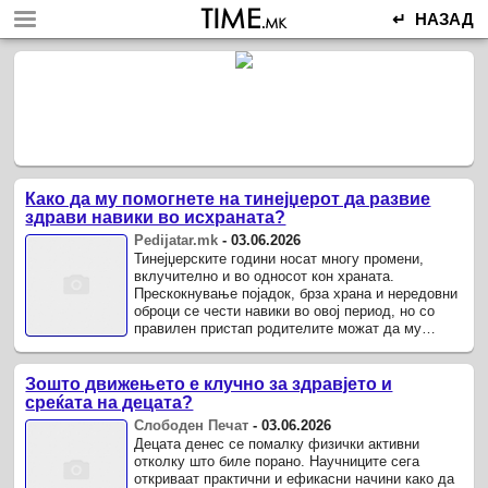
↵ НАЗАД
Како да му помогнете на тинејџерот да развие
здрави навики во исхраната?
Pedijatar.mk
-
03.06.2026
Тинејџерските години носат многу промени,
вклучително и во односот кон храната.
Прескокнување појадок, брза храна и нередовни
оброци се чести навики во овој период, но со
правилен пристап родителите можат да му
помогнат на детето да изгради здрав ...
Зошто движењето е клучно за здравјето и
среќата на децата?
Слободен Печат
-
03.06.2026
Децата денес се помалку физички активни
отколку што биле порано. Научниците сега
откриваат практични и ефикасни начини како да