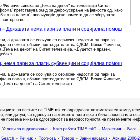
Филипче синоќа во „Тема на денот“ на телевизија Сител
тформа“ претставува обид за дефокусирање на јавноста од, како
ебакл на власта“, посочувајќи дека наместо да се зборува за
повторно во ...
 – Државата нема пари за плати и социјална помош
ни, а државата се соочува со сериозен недостиг од пари за
цијална помош, обвини претседателот на СДСМ, Венко Филипче,
а „Тема на денот“ на Сител телевизија. -„Буџетот е празен.
дебакл.
, нема пари за плати, субвенции и социјална помош
ни, а државата се соочува со сериозен недостиг од пари за
цијална помош, обвини претседателот на СДСМ, Венко Филипче,
а „Тема на денот“ на Сител телевизија.
озициите на вестите на TIME.mk се одредуваат автоматски со компјутерс
е, или датум, се однесува на моментот кога веста била внесена или ос
не презема никаква одговорност за веродостојноста на преземените ин
Услови за индексирање
-
Како работи TIME.mk?
-
Маркетинг
-
Блог
-
 Search
-
Речник
-
Прогноза
-
Трезор
-
Јавни набавки
-
Архива 2000-2