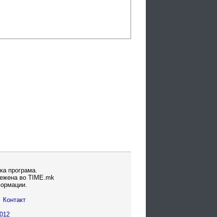
ка програма.
вежена во TIME.mk
формации.
Контакт
012