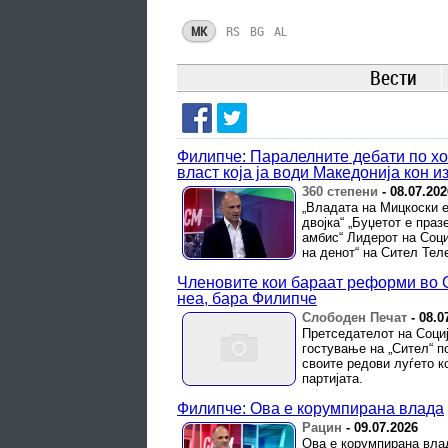
MK
RS
BG
AL
Вести
Филипче: Паралелните дебати по хо
власт која ја води Македонија кон и
360 степени
-
08.07.202
„Владата на Мицкоски е
двојка“ „Буџетот е праз
амбис“ Лидерот на Соци
на денот“ на Сител Телев
Членовите кои бараат реформи во С
неа, бара Филипче
Слободен Печат
-
08.0
Претседателот на Соци
гостување на „Сител“ п
своите редови луѓето к
партијата.
Филипче: Ова е корумпирана влада
Рацин
-
09.07.2026
Ова е корумпирана влад