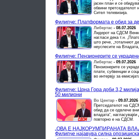
јасен план и се обидув
обвини претседателот н
Сител телевизија.
Филипче: Платформата е обид за де
Либертас
-
08.07.2026
Лидерот на СДСМ Венко
нагласи дека т.н. „Пла
што рече, „тоталниот д
неуспесите на Владата, 
Филипче: Пензионерите се украдени
Либертас
-
09.07.2026
Пензионерите се украде
плати, субвенции и со
во интервју за емисијат
Филипче: Црна Гора доби 3,2 милиј
50 милиони
Во Центар
-
09.07.2026
Претседателот на СДСМ
обид да се одвлече вни
владата“, нагласувајќи
повторно е на СДСМ.
„ОВА Е НАЈКОРУМПИРАНАТА ВЛА
Филипче најавува силна опозициска