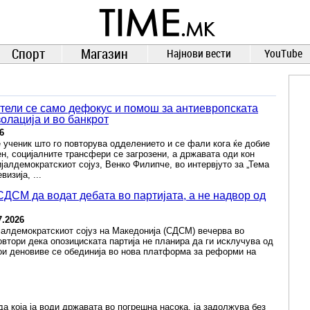
TIME.mk
ВЕСТИ
NEWS
Спорт
Магазин
Најнови вести
YouTube
тели се само дефокус и помош за антиевропската
золација и во банкрот
6
 ученик што го повторува одделението и се фали кога ќе добие
ен, социјалните трансфери се загрозени, а државата оди кон
јалдемократскиот сојуз, Венко Филипче, во интервјуто за „Тема
изија, ...
ДСМ да водат дебата во партијата, а не надвор од
7.2026
јалдемократскиот сојуз на Македонија (СДСМ) вечерва во
овтори дека опозициската партија не планира да ги исклучува од
ои деновиве се обединија во нова платформа за реформи на
а која ја води државата во погрешна насока, ја задолжува без