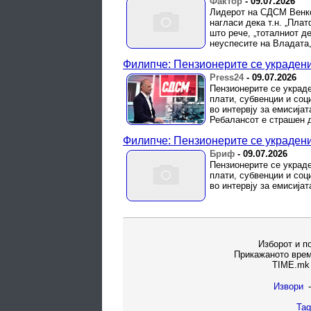
Фактор
-
09.07.2026
Лидерот на СДСМ Венко 
нагласи дека т.н. „Пла
што рече, „тоталниот д
неуспесите на Владата, 
Филипче: Пензионерите се украдени
Press24
-
09.07.2026
Пензионерите се украде
плати, субвенции и со
во интервју за емисијат
Ребалансот е страшен 
Филипче: Пензионерите се украдени
Бриф
-
09.07.2026
Пензионерите се украде
плати, субвенции и со
во интервју за емисијат
Изборот и п
Прикажаното врем
TIME.mk 
Извори
-
Tag