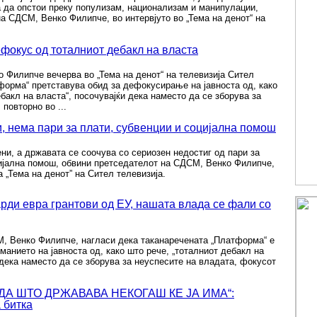
а да опстои преку популизам, национализам и манипулации,
а СДСМ, Венко Филипче, во интервјуто во „Тема на денот“ на
фокус од тоталниот дебакл на власта
 Филипче вечерва во „Тема на денот“ на телевизија Сител
тформа“ претставува обид за дефокусирање на јавноста од, како
ебакл на власта“, посочувајќи дека наместо да се зборува за
повторно во ...
, нема пари за плати, субвенции и социјална помош
ни, а државата се соочува со сериозен недостиг од пари за
цијална помош, обвини претседателот на СДСМ, Венко Филипче,
а „Тема на денот” на Сител телевизија.
арди евра грантови од ЕУ, нашата влада се фали со
, Венко Филипче, нагласи дека таканаречената „Платформа“ е
манието на јавноста од, како што рече, „тоталниот дебакл на
 дека наместо да се зборува за неуспесите на владата, фокусот
ДА ШТО ДРЖАВАВА НЕКОГАШ ЌЕ ЈА ИМА“:
 битка