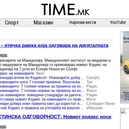
TIME.mk
ВЕСТИ
NEWS
Спорт
Магазин
Најнови вести
YouTube
– етичка рамка која одговара на дигиталната
2026
винарите на Македонија, Македонскиот институт за медиуми и
во медиумите на Македонија го промовираа новиот Кодекс на
донија на 7 јули во Europe House во Скопје.
декс на новинарите
Умно
Вештачката интелигенција влезе во Кодексот: Новинарите добија нови правила по 20 години
Скопје1
Новиот Кодекс на новинарите носи 7 големи промени: Вештачката интелигенција, кликовите и приватноста под нови правила
Трн
Новиот Кодекс на новинарите: 7 големи новини за промена на известувањето во Македонија
Рацин
Новиот Кодекс на новинарите: 7 големи новини за промена на известувањето во Македонија
Фокус
Нов етички кодекс за новинарите: воведени стандарди за дигиталната ера и поголема доверба во медиумите
Рацин
ЗНМ и МИМ го претставија новиот Кодекс за новинарите со правила за користење на вештачката интелигенција и известувањето
Мета
Македонските новинари добија нови правила како да користат вештачка интелигенција и како да известуваат за самоубиства
Слободен Печат
Новинарите добија нов Кодекс и правила за употреба на вештачката интелегенција
еМагазин
ТИНСКА ОДГОВОРНОСТ: Новиот кодекс носи
2026