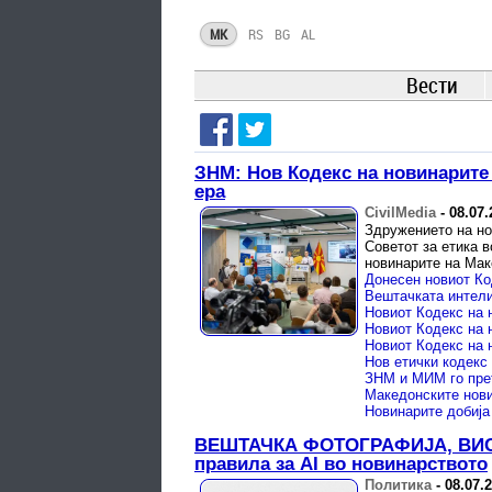
MK
RS
BG
AL
Вести
ЗНМ: Нов Кодекс на новинарите 
ера
CivilMedia
-
08.07.
Здружението на но
Советот за етика 
новинарите на Маке
Донесен новиот Ко
ВЕШТАЧКА ФОТОГРАФИЈА, ВИС
правила за AI во новинарството
Политика
-
08.07.