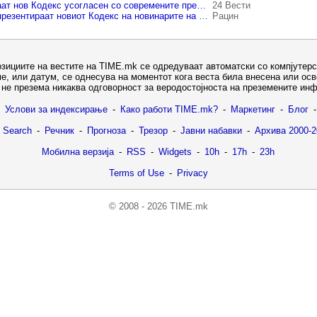
Новинарите добиваат нов Кодекс усогласен со современите предизвици
24 Вести
ЗНМ и МИМ ќе го презентираат новиот Кодекс на новинарите на Македонија
Рацин
озициите на вестите на TIME.mk се одредуваат автоматски со компјутерс
е, или датум, се однесува на моментот кога веста била внесена или ос
не презема никаква одговорност за веродостојноста на преземените ин
Услови за индексирање
-
Како работи TIME.mk?
-
Маркетинг
-
Блог
-
 Search
-
Речник
-
Прогноза
-
Трезор
-
Јавни набавки
-
Архива 2000-2
Мобилна верзија
-
RSS
-
Widgets
-
10h
-
17h
-
23h
Terms of Use
-
Privacy
© 2008 - 2026 TIME.mk