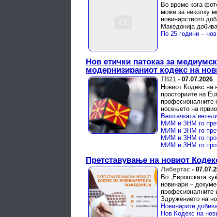
Во време кога фот
може за неколку м
новинарството доб
Македонија добиваа
По 25 години – нов
Нов етички патоказ за медиумс
модернизираниот кодекс на нов
ТВ21
-
07.07.2026
Новиот Кодекс на 
просториите на Eu
професионалните с
носењето на првиот
Вештачката интели
МИМ и ЗНМ го про
МИМ и ЗНМ го про
Претставување на новиот Кодек
Либертас
-
07.07.
Во „Европската куќ
новинари – докуме
професионалните и
Здружението на но