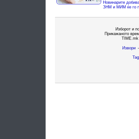
Изборот и п
Прикажаното врем
TIME.mk 
Извори
-
Tag