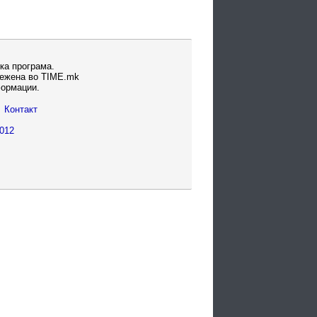
ка програма.
вежена во TIME.mk
формации.
Контакт
012