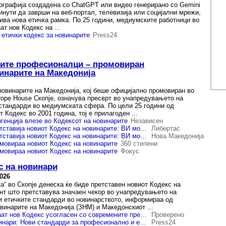
ографија создадена со ChatGPT или видео генерирано со Gemini
инути да заврши на веб-портал, телевизија или социјални мрежи,
ива нова етичка рамка. По 25 години, медиумските работници во
т нов Кодекс на ...
 етички кодекс за новинарите
Press24
ките професионалци – промовиран
инарите на Македонија
новинарите на Македонија, кој беше официјално промовиран во
rope House Скопје, означува пресврт во унапредувањето на
тандарди во медиумската сфера. По цели 25 години од
 Кодекс во 2001 година, тој е прилагоден ...
генција влезе во Кодексот на новинарите
Независен
МИМ и ЗНМ го претставија новиот Кодекс на новинарите: ВИ може да помогне, но никогаш нема да биде новинар
Либертас
МИМ и ЗНМ го претставија новиот Кодекс на новинарите: ВИ може да помогне, но никогаш нема да биде новинар
Нова Македонија
мовираа новиот Кодекс на новинарите
360 степени
мовираа новиот Кодекс на новинарите
Фокус
с на новинари
2026
а“ во Скопје денеска ќе биде претставен новиот Кодекс на
нт што претставува значаен чекор во унапредувањето на
 етичките стандарди во новинарството, информираа од
винарите на Македонија (ЗНМ) и Македонскиот ...
Новинарите добиваат нов Кодекс усогласен со современите предизвици
Проверено
Нов Кодекс на новинари: Нови стандарди за професионално и етичко известување
Press24