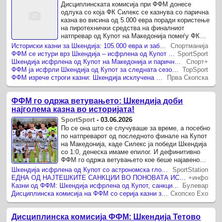
Дисциплинската комисија при ФФМ донесе
одлука со која ФК Силекс се казнува со парична
казна во висина од 5.000 евра поради користење
на пиротехнички средства на финалниот
натпревар од Купот на Македонија помеѓу ФК
Силекс и ФК Шкендија.
Историски казни за Шкендија: 105.000 евра и забрана за учество во Купот следната сезона!
Спортманија
ФФМ се истури врз Шкендија – исфрлена од Купот на Македонија и 105.000 евра казна!
SportSport
Шкендија исфрлена од Купот на Македонија и парична казна од 105.000 евра
Спорт+
ФФМ ја исфрли Шкендија од Купот за следната сезона и парично го казни клубот
TopSport
ФФМ изрече строги казни: Шкендија исклучена од Купот и парична санкција од 105.000 евра
Прва Скопска
ФФМ го одржа ветувањето: Шкендија доби
најголема казна во историјата!
SportSport
-
03.06.2026
По се она што се случуваше за време, а посебно
по натпреварот од последното финале на Купот
на Македонија, каде Силекс ја победи Шкендија
со 1:0, денеска имаме епилог. И дефинитивно
ФФМ го одржа ветувањето кое беше најавено
веднаш на пресот по ...
Шкендија исфрлена од Купот со астрономска глоба, санкции и за Вардар и Силекс!
SportStation
ЕДНА ОД НАЈТЕШКИТЕ САНКЦИИ ВО ПОНОВАТА ИСТОРИЈА НА ФФМ Еве што „заработија“ Шкендија, Вардар и Силекс
+инфо
Казни од ФФМ: Шкендија исфрлена од Купот, санкции и за Вардар и Силекс
Булевар
Дисциплинска комисија на ФФМ со серија казни за Шкендија, Силекс и Вардар
Скопско Ехо
Дисциплинска комисија ФФМ: Шкендија Тетово