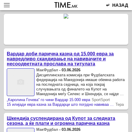
↵ НАЗАД
Вардар доби парична казна од 15.000 евра за
навредливо скандирање на навивачите и
несоодветната прослава на титулата
МакФудбал
-
03.06.2026
Дисциплинската комисија при Фудбалската
федерација на Македонија имаше обемна работа
на последната седница, на која покрај
случувањата од финалето на Купот на
Македонија меѓу Силекс и Шкендија, се најде и
однесувањето на Вардар за време на ...
„Каролина Гочева“ го чини Вардар 15.000 евра
SportSport
15 илијади евра казна за Вардарци што погрдно навиваа за Каролина Гочева
Тера
Шкендија суспендирана од Купот за следната
сезона, а ќе плати и огромна парична казна
МакФудбал
-
03.06.2026