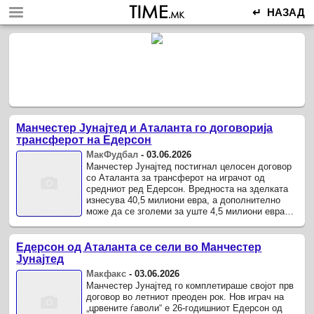
↵ НАЗАД
Манчестер Јунајтед и Аталанта го договорија
трансферот на Едерсон
МакФудбал
-
03.06.2026
Манчестер Јунајтед постигнал целосен договор
со Аталанта за трансферот на играчот од
средниот ред Едерсон. Вредноста на зделката
изнесува 40,5 милиони евра, а дополнително
може да се зголеми за уште 4,5 милиони евра
преку бонуси.
Едерсон од Аталанта се сели во Манчестер
Јунајтед
Макфакс
-
03.06.2026
Манчестер Јунајтед го комплетираше својот прв
договор во летниот преоден рок. Нов играч на
„црвените ѓаволи“ е 26-годишниот Едерсон од