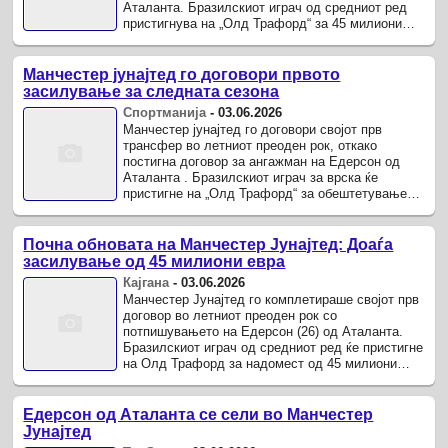
Аталанта. Бразилскиот играч од средниот ред
пристигнува на „Олд Трафорд“ за 45 милиони
евра (38 милиони фунти) и ...
Манчестер јунајтед го договори првото
засилување за следната сезона
Спортманија
-
03.06.2026
Манчестер јунајтед го договори својот прв
трансфер во летниот преоден рок, откако
постигна договор за ангажман на Едерсон од
Аталанта . Бразилскиот играч за врска ќе
пристигне на „Олд Трафорд“ за обештетување
од 45 милиони евра, а со англискиот ...
Почна обновата на Манчестер Јунајтед: Доаѓа
засилување од 45 милиони евра
Кајгана
-
03.06.2026
Манчестер Јунајтед го комплетираше својот прв
договор во летниот преоден рок со
потпишувањето на Едерсон (26) од Аталанта.
Бразилскиот играч од средниот ред ќе пристигне
на Олд Трафорд за надомест од 45 милиони
евра (38 милиони фунти) и ќе потпише ...
Едерсон од Аталанта се сели во Манчестер
Јунајтед