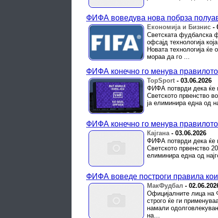
ФИФА воведува нова побрза полуав
Економија и Бизнис
-
Светската фудбалска ф
офсајд технологија кој
Новата технологија ќе
мораа да го ...
ФИФА конечно го менува правилото 
TopSport
-
03.06.2026
ФИФА потврди дека ќе 
Светското првенство во
ја елиминира една од н
ФИФА конечно го менува правилото 
Кајгана
-
03.06.2026
ФИФА потврди дека ќе 
Светското првенство 20
елиминира една од најг
ФИФА воведе построги правила кои
МакФудбал
-
02.06.202
Официјалните лица на Ф
строго ќе ги применува
намали одолговлекувањ
на…