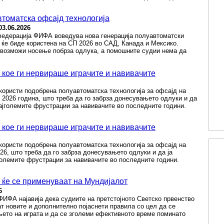
томатска офсајд технологија
03.06.2026
едерација ФИФА воведува нова генерација полуавтоматски
а ќе биде користена на СП 2026 во САД, Канада и Мексико.
 овозможи носење побрза одлука, а помошните судии нема да
кое ги нервираше играчите и навивачите
користи подобрена полуавтоматска технологија за офсајд на
 2026 година, што треба да го забрза донесувањето одлуки и да
ајголемите фрустрации за навивачите во последните години.
кое ги нервираше играчите и навивачите
користи подобрена полуавтоматска технологија за офсајд на
26, што треба да го забрза донесувањето одлуки и да ја
олемите фрустрации за навивачите во последните години.
 ќе се применуваат на Мундијалот
6
ИФА најавија дека судиите на претстојното Светско првенство
ат новите и дополнително појаснети правила со цел да се
ето на играта и да се зголеми ефективното време поминато