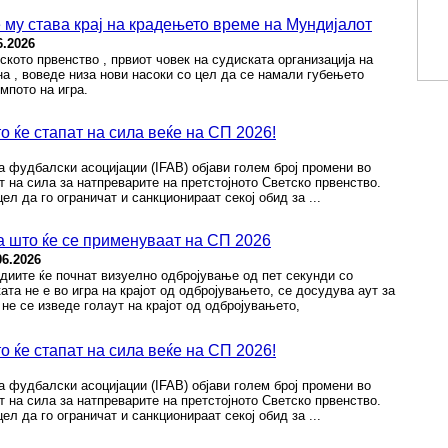
 му става крај на крадењето време на Мундијалот
6.2026
ското првенство , првиот човек на судиската организација на
 , воведе низа нови насоки со цел да се намали губењето
мпото на игра.
 ќе стапат на сила веќе на СП 2026!
 фудбалски асоцијации (IFAB) објави голем број промени во
т на сила за натпреварите на претстојното Светско првенство.
ел да го ограничат и санкционираат секој обид за ...
 што ќе се применуваат на СП 2026
06.2026
диите ќе почнат визуелно одбројување од пет секунди со
ката не е во игра на крајот од одбројувањето, се досудува аут за
 не се изведе голаут на крајот од одбројувањето,
 ќе стапат на сила веќе на СП 2026!
 фудбалски асоцијации (IFAB) објави голем број промени во
т на сила за натпреварите на претстојното Светско првенство.
ел да го ограничат и санкционираат секој обид за ...