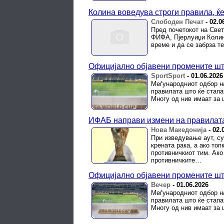
Колина воведува строги правила, ќе
Слободен Печат
-
02.0
Пред почетокот на Свет
ФИФА, Пјерлуиџи Колина
време и да се забрза те
Официјално објавени промените што
SportSport
-
01.06.2026
Меѓународниот одбор на
правилата што ќе стапа
Многу од нив имаат за ц
ИФАБ направи измени на правилата
Нова Македонија
-
02.
При изведување аут, су
крената рака, а ако топ
противничкиот тим. Ако
противничките…
Официјално објавени промените што
Вечер
-
01.06.2026
Меѓународниот одбор на
правилата што ќе стапа
Многу од нив имаат за ц