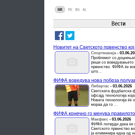
MK
RS
BG
AL
Вести
Новитет на Светското првенство ко
Спортманија
-
03.06.2
Проблемот со доцнењата
реши со воведувањето н
првенство. ФИФА ќе во
што…
ФИФА воведува нова побрза полуав
Либертас
-
03.06.2026
Светската фудбалска ф
офсајд технологија кој
Новата технологија ќе
мораа да го ...
ФИФА конечно го менува правилото 
Макфакс
-
03.06.2026
ФИФА потврди дека ќе 
Светското првенство во
ја елиминира една од н