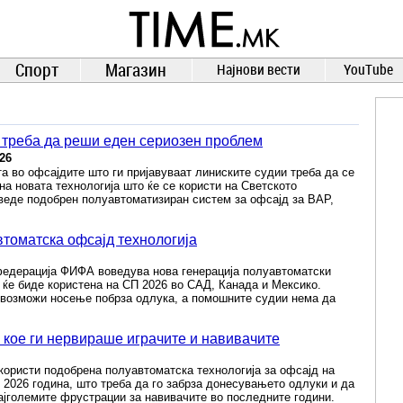
TIME.mk
ВЕСТИ
NEWS
Спорт
Магазин
Најнови вести
YouTube
ј треба да реши еден сериозен проблем
026
 во офсајдите што ги пријавуваат линиските судии треба да се
а новата технологија што ќе се користи на Светското
веде подобрен полуавтоматизиран систем за офсајд за ВАР,
томатска офсајд технологија
едерација ФИФА воведува нова генерација полуавтоматски
а ќе биде користена на СП 2026 во САД, Канада и Мексико.
 овозможи носење побрза одлука, а помошните судии нема да
кое ги нервираше играчите и навивачите
користи подобрена полуавтоматска технологија за офсајд на
 2026 година, што треба да го забрза донесувањето одлуки и да
ајголемите фрустрации за навивачите во последните години.