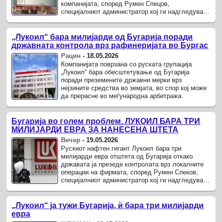
компанијата, според Румен Спецов,
специјалниот администратор кој ги надгледува
бугарските средства на групата.
„Лукоил“ бара милијарди од Бугарија поради
државната контрола врз рафинеријата во Бургас
Рацин
-
18.05.2026
Компанијата поврзана со руската групација
„Лукоил“ бара обесштетување од Бугарија
поради преземените државни мерки врз
нејзините средства во земјата, во спор кој може
да прерасне во меѓународна арбитража.
Бугарија во голем проблем. ЛУКОИЛ БАРА ТРИ
МИЛИЈАРДИ ЕВРА ЗА НАНЕСЕНА ШТЕТА
Вечер
-
19.05.2026
Рускиот нафтен гигант Лукоил бара три
милијарди евра отштета од Бугарија откако
државата ја презеде контролата врз локалните
операции на фирмата, според Румен Спеков,
специјалниот администратор кој ги надгледува
бугарските средства на групата.
„Лукоил“ ја тужи Бугарија, ѝ бара три милијарди
евра