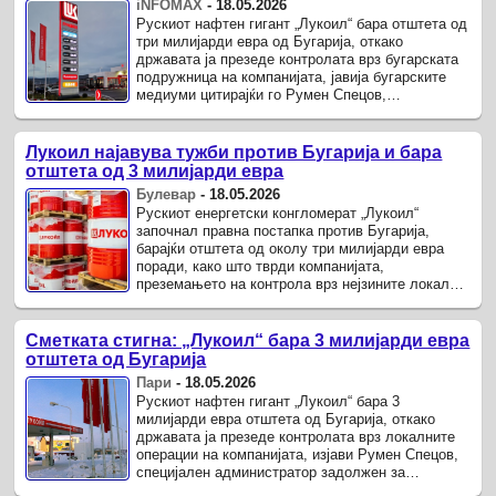
iNFOMAX
-
18.05.2026
Рускиот нафтен гигант „Лукоил“ бара отштета од
три милијарди евра од Бугарија, откако
државата ја презеде контролата врз бугарската
подружница на компанијата, јавија бугарските
медиуми цитирајќи го Румен Спецов,
специјалниот администратор кој ги ...
Лукоил најавува тужби против Бугарија и бара
отштета од 3 милијарди евра
Булевар
-
18.05.2026
Рускиот енергетски конгломерат „Лукоил“
започнал правна постапка против Бугарија,
барајќи отштета од околу три милијарди евра
поради, како што тврди компанијата,
преземањето на контрола врз нејзините локални
активности.
Сметката стигна: „Лукоил“ бара 3 милијарди евра
отштета од Бугарија
Пари
-
18.05.2026
Рускиот нафтен гигант „Лукоил“ бара 3
милијарди евра отштета од Бугарија, откако
државата ја презеде контролата врз локалните
операции на компанијата, изјави Румен Спецов,
специјален администратор задолжен за
управување со бугарските средства на ...