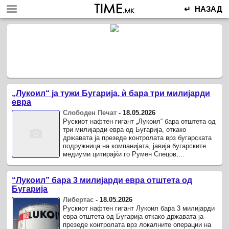
↵ НАЗАД
„Лукоил“ ја тужи Бугарија, ѝ бара три милијарди
евра
Слободен Печат
-
18.05.2026
Рускиот нафтен гигант „Лукоил“ бара отштета од
три милијарди евра од Бугарија, откако
државата ја презеде контролата врз бугарската
подружница на компанијата, јавија бугарските
медиуми цитирајќи го Румен Спецов,
специјалниот администратор кој ги ...
“Лукоил” бара 3 милијарди евра отштета од
Бугарија
Либертас
-
18.05.2026
Рускиот нафтен гигант Лукоил бара 3 милијарди
евра отштета од Бугарија откако државата ја
презеде контролата врз локалните операции на