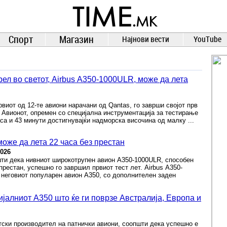
TIME.mk
ВЕСТИ
NEWS
Спорт
Магазин
Најнови вести
YouTube
л во светот, Airbus A350-1000ULR, може да лета
виот од 12-те авиони нарачани од Qantas, го заврши својот прв
. Авионот, опремен со специјална инструментација за тестирање
аса и 43 минути достигнувајќи надморска височина од малку ...
може да лета 22 часа без престан
2026
шти дека нивниот широкотрупен авион A350-1000ULR, способен
престан, успешно го завршил првиот тест лет. Airbus A350-
 неговиот популарен авион A350, со дополнителен заден
јалниот А350 што ќе ги поврзе Австралија, Европа и
тски производител на патнички авиони, соопшти дека успешно е