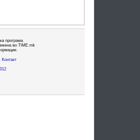
ка програма.
вежена во TIME.mk
формации.
Контакт
012