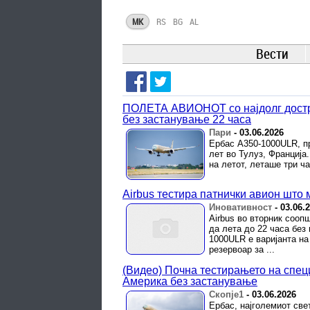
MK
RS
BG
AL
Вести
ПОЛЕТА АВИОНОТ со најдолг достре
без застанување 22 часа
Пари
-
03.06.2026
Ербас A350-1000ULR, пр
лет во Тулуз, Франција
на летот, леташе три ч
Airbus тестира патнички авион што 
Иновативност
-
03.06.
Airbus во вторник сооп
да лета до 22 часа без 
1000ULR е варијанта на
резервоар за ...
(Видео) Почна тестирањето на специ
Америка без застанување
Скопје1
-
03.06.2026
Ербас, најголемиот све