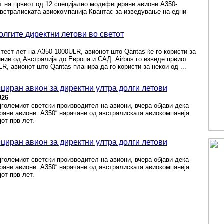
т на првиот од 12 специјално модифицирани авиони А350-
австралиската авиокомпанија Квантас за изведување на едни
долгите директни летови во светот
 тест-лет на A350-1000ULR, авионот што Qantas ќе го користи за
нии од Австралија до Европа и САД. Airbus го изведе првиот
R, авионот што Qantas планира да го користи за некои од ...
иран авион за директни ултра долги летови
026
ајголемиот светски производител на авиони, вчера објави дека
рани авиони „А350“ нарачани од австралиската авиокомпанија
јот прв лет.
иран авион за директни ултра долги летови
ајголемиот светски производител на авиони, вчера објави дека
рани авиони „А350“ нарачани од австралиската авиокомпанија
јот прв лет.