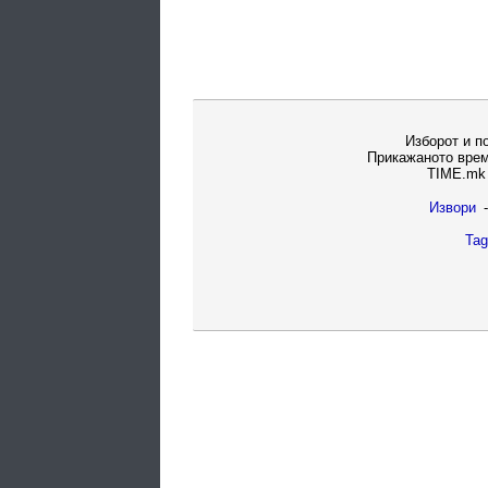
Изборот и п
Прикажаното врем
TIME.mk 
Извори
-
Tag