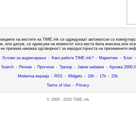
озициите на вестите на TIME.mk се одредуваат автоматски со компјутерс
е, или датум, се однесува на моментот кога веста била внесена или ос
не презема никаква одговорност за веродостојноста на преземените ин
Услови за индексирање
-
Како работи TIME.mk?
-
Маркетинг
-
Блог
-
 Search
-
Речник
-
Прогноза
-
Трезор
-
Јавни набавки
-
Архива 2000-2
Мобилна верзија
-
RSS
-
Widgets
-
10h
-
17h
-
23h
Terms of Use
-
Privacy
© 2008 - 2026 TIME.mk