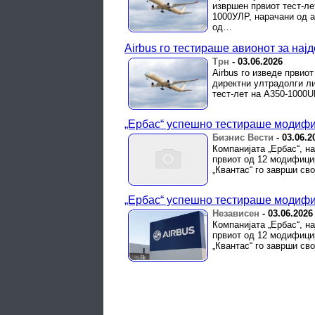
извршен првиот тест-ле
1000УЛР, нарачани од 
од…
Airbus го тестираше авионот за нај
Трн
-
03.06.2026
Airbus го изведе првиот
директни ултрадолги ли
тест-лет на A350-1000UL
„Ербас“ успешно тестираше модифиц
Бизнис Вести
-
03.06.2
Компанијата „Ербас“, н
првиот од 12 модифици
„Квантас“ го заврши сво
„Ербас“ успешно тестираше модифиц
Независен
-
03.06.2026
Компанијата „Ербас“, н
првиот од 12 модифици
„Квантас“ го заврши сво