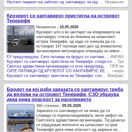
Нултиот пациент кој заболел од хантавирус на крузерот „Хондиус“ бил холандски орнитолог
Независен
Крузерот со хантавирус пристигна на островот
Тенерифе
Независен
-
10.05.2026
Крузерот што е во центарот на епидемијата на
хантавирус стигна во близина на шпанскиот
остров Тенерифе, од каде се очекува да се
истоварат 147 патници како дел од внимателно
организирана меѓународна операција за нивно
враќање во нивните матични ...
ЕУ предупредува: Сите патници на бродот со хантавирус се под висок ризик
4NEWS
Крузерот со хантавирус пристигна на Тенерифе: следи сложена меѓународна евакуација
Трн
Светска здравствена организација со итно предупредување за Хантавирусот
ПРВ.мк
СИТЕ ПАТНИЦИ ОД КРУЗЕРОТ СО ХАНТАВИРУС ЌЕ СЕ ИСТОВАРАТ НА ТЕНЕРИФЕ Со специјални летови ќе се однесат во нивните земји
+инфо
Крузерот со хантавирус пристигна во Тенерифе: следува сложена операција
Макфакс
Бродот на кој изби заразата со хантавирус треба
да вплови на островот Тенерифе, СЗО убедува
дека нема опасност за населението
360 степени
-
09.05.2026
Заразата со хантавирусот не може да се
спореди со корона-пандемијата, вели шефот на
Светската здравствена организација. Тој денеска
ги убедуваше жителите на шпанскиот остров
Тенерифе дека нема опасност од ширење на