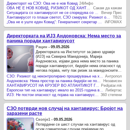
вирусот и покрај тоа што бродот на ...
Директорот на СЗО: Ова не е нов Ковид
24Инфо
ОВА НЕ Е НОВ КОВИД, РИЗИКОТ ОД ХАНТРАВИРУСОТ Е НИЗОК, ДИРЕКТОРОТ НА СЗО ГИ СМИРУВА ЖИТЕЛИТЕ НА ТЕНЕРИФЕ
Сакам да кажам
Ситуацијата со хантавирусот не се споредува со Ковид
Вечер Прес
Хантавирусот го плаши светот, СЗО смирува: Ризикот останува низок
ТВ21
„Ова не е уште еден Ковид“: Генералниот секретар на СЗО за хантавирусот
iNFOMAX
Директорката на ИЈЗ Андоновска: Нема место за
паника поради хантавирусот
Рацин
-
09.05.2026
Директорката на Институтот за јавно здравје
(ИЈЗ) на Северна Македонија, Марија
Андоновска, изјави дека нема место за паника
поради хантавирусот, бидејќи нема опасност од
негова појава, ниту пак ризик за македонските
граѓани.
СЗО: Ризикот од неконтролирано проширување на хантавирусот е минимален
Антропол
Андоновска: Нема простор за паника бидејќи не постои опасност од појава на хантавирусот во Македонија
Независен
ХАНТАВИРУСОТ НА КРУЗЕР ВО АТЛАНТИКОТ ГО ТРЕСЕ СВЕТОТ: СЗО смирува, ИЈЗ потврди дека во Македонија нема ризик
Pedijatar.mk
Европски тип на хантавирус имало во 2015 година во Македонија, но сега нема ризик за македонските граѓани од хантавирусот
Либертас
ИЈЗ: Не постои опасност од појава на хантавирусот, ниту ризик за македонските граѓани
360 степени
СЗО потврди нов случај на хантавирус: Бројот на
заразени расте
Скопје1
-
09.05.2026
Потврдени се шест случаи на хантавирус од
осум сомнителни случаи пријавени по