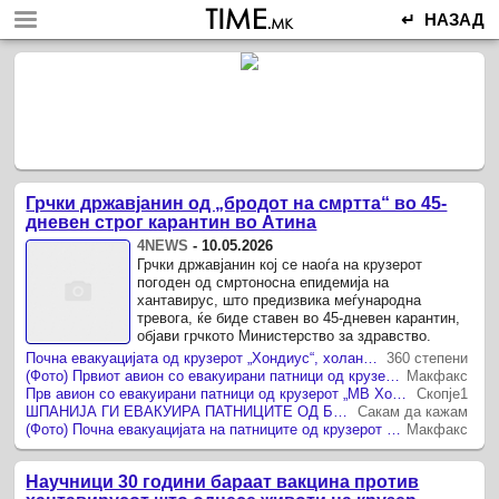
↵ НАЗАД
Грчки државјанин од „бродот на смртта“ во 45-
дневен строг карантин во Атина
4NEWS
-
10.05.2026
Грчки државјанин кој се наоѓа на крузерот
погоден од смртоносна епидемија на
хантавирус, што предизвика меѓународна
тревога, ќе биде ставен во 45-дневен карантин,
објави грчкото Министерство за здравство.
Почна евакуацијата од крузерот „Хондиус“, холандски научник е првиот заразен со хантавирус
360 степени
(Фото) Првиот авион со евакуирани патници од крузерот погоден од хантавирус полета од Тенерифе
Макфакс
Прв авион со евакуирани патници од крузерот „МВ Хондиус“ полета кон Мадрид
Скопје1
ШПАНИЈА ГИ ЕВАКУИРА ПАТНИЦИТЕ ОД БРОДОТ ЗАФАТЕН ОД ХАНТАВИРУС, ШПАНЦИТЕ ОДАТ ВО ДЕВЕТНЕДЕЛЕН КАРАНТИН ПО ТРИ СМРТНИ СЛУЧАИ НА КРСТОСУВАЊЕТО
Сакам да кажам
(Фото) Почна евакуацијата на патниците од крузерот под строги безбедносни мерки по епидемијата на хантавирус
Макфакс
Научници 30 години бараат вакцина против