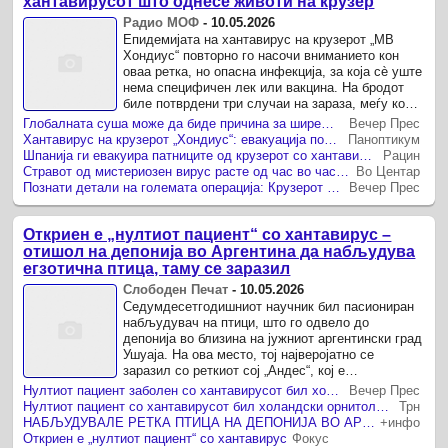
хантавирусот што однесе животи на крузер
Радио МОФ
-
10.05.2026
Епидемијата на хантавирус на крузерот „МВ
Хондиус“ повторно го насочи вниманието кон
оваа ретка, но опасна инфекција, за која сè уште
нема специфичен лек или вакцина. На бродот
биле потврдени три случаи на зараза, меѓу кои и
патник кој починал, ...
Глобалната суша може да биде причина за ширењето на хантавирусот
Вечер Прес
Хантавирус на крузерот „Хондиус“: евакуација под строги мерки и лекција за кревката безбедност на патувањата
Паноптикум
Шпанија ги евакуира патниците од крузерот со хантавирус, Европа ја следи ретката здравствена операција
Рацин
Стравот од мистериозен вирус расте од час во час: СЗО објави – Еве дали ни се заканува ново сценарио како ковид
Во Центар
Познати детали на големата операција: Крузерот со хантавирус се закотвува на шпанско тло!
Вечер Прес
Откриен е „нултиот пациент“ со хантавирус –
отишол на депонија во Аргентина да набљудува
егзотична птица, таму се заразил
Слободен Печат
-
10.05.2026
Седумдесетгодишниот научник бил пасиониран
набљудувач на птици, што го одвело до
депонија во близина на јужниот аргентински град
Ушуаја. На ова место, тој најверојатно се
заразил со реткиот сој „Андес“, кој е
единствениот познат хантавирус што се ...
Нултиот пациент заболен со хантавирусот бил холандски орнитолог
Вечер Прес
Нултиот пациент со хантавирусот бил холандски орнитолог, трагата води до депонија во Аргентина
Трн
НАБЉУДУВАЛЕ РЕТКА ПТИЦА НА ДЕПОНИЈА ВО АРГЕНТИНА И СЕ ЗАРАЗИЛЕ Откриен нултиот пациент на крузерот кој заболел од хантавирус
+инфо
Откриен е „нултиот пациент“ со хантавирус
Фокус