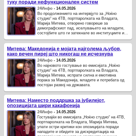
туку поради нефункционален систем
24Инфо
-
14.05.2026
Во продолжението на интервјуто за „Ноќно
студио“ на 4ТВ, портпаролката на Владата,
Марија Митева, отворено говореше за
демографскиот пад, иселувањето на младите,
состојбите што ги затекнале во институциите и
економските предизвици со кои се соочува ...
Митева: Македонија е мојата најголема љубов,
како вечен пиреј што никогаш не исчезнува
24Инфо
-
14.05.2026
Во најновото гостување во емисијата „Ноќно
студио“ на 4ТВ, портпаролката на Владата,
Марија Митева, испрати силна и емотивна
порака за Македонија, младите и потребата од
постојан развој на државата.
Митева: Наместо поддршка за јубилејот,
опозицијата шири какафонија
24Инфо
-
14.05.2026
Гостувајќи во емисијата „Ноќно студио“ на 4ТВ,
портпаролката на Владата, Марија Митева,
упати остри критики кон опозицијата поради
нападите и обидите за дискредитација на