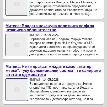
портпаролката на Владата, Марија Митева, ја
реофирмираше стратешката определба на
државата за членство во Европската Унија, но
упати сериозни критики за начинот на кој
претходната власт на СДСМ и ДУИ ги ...
Митева: Владата покажува политичка волја за
независно обвинителство
4NEWS
-
14.05.2026
Портпаролката на Владата, Марија Митева
вечерва во емисијата Ноќно Студио на 4ТВ
изјави дека состојбите во правосудството се
резултат на долгогодишни слабости и посочи
дека јавноста во изминатиот период сведочи на
сериозни случаи, меѓу кои и, како ...
Митева: Не ги враќаат младите само „твитер-
мерки“, туку функционален систем – ги санираме
штетите од минатото
4NEWS
-
14.05.2026
Во продолжението на интервјуто за „Ноќно
студио“ на 4ТВ, портпаролката на Владата,
Марија Митева, отворено говореше за
најголемиот предизвик на денешницата –
иселувањето и демографскиот пад, но и за
состојбите што ги затекнале во државните ...