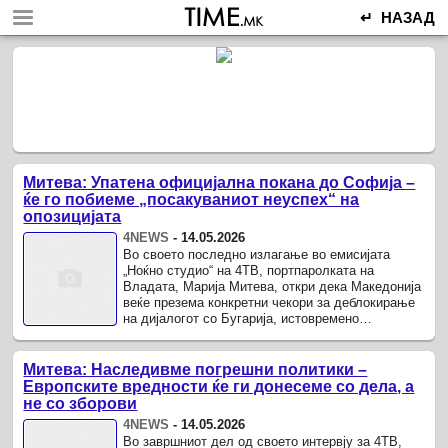
↵ НАЗАД
Митева: Упатена официјална покана до Софија –
ќе го побиеме „посакуваниот неуспех“ на
опозицијата
4NEWS
-
14.05.2026
Во своето последно излагање во емисијата
„Ноќно студио“ на 4ТВ, портпаролката на
Владата, Марија Митева, откри дека Македонија
веќе презема конкретни чекори за деблокирање
на дијалогот со Бугарија, истовремено
обвинувајќи ја опозицијата за свесно ...
Митева: Наследивме погрешни политики –
Европските вредности ќе ги донесеме со дела, а
не со зборови
4NEWS
-
14.05.2026
Во завршниот дел од своето интервју за 4ТВ,