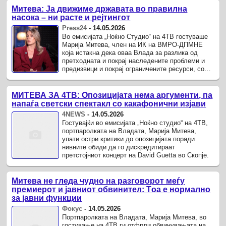
Митева: Ја движиме државата во правилна
насока – ни расте и рејтингот
Press24
-
14.05.2026
Во емисијата „Ноќно Студио“ на 4ТВ гостуваше
Марија Митева, член на ИК на ВМРО-ДПМНЕ
која истакна дека оваа Влада за разлика од
претходната и покрај наследените проблеми и
предизвици и покрај ограничените ресурси, со
голем труд и посветеност напорно ...
МИТЕВА ЗА 4ТВ: Опозицијата нема аргументи, па
напаѓа светски спектакл со какафонични изјави
4NEWS
-
14.05.2026
Гостувајќи во емисијата „Ноќно студио“ на 4ТВ,
портпаролката на Владата, Марија Митева,
упати остри критики до опозицијата поради
нивните обиди да го дискредитираат
претстојниот концерт на David Guetta во Скопје.
Mитева не гледа чудно на разговорот меѓу
премиерот и јавниот обвинител: Tоа е нормално
за јавни функции
Фокус
-
14.05.2026
Портпаролката на Владата, Марија Митева, во
гостување на 4ТВ ги отфрли обвинувањата на