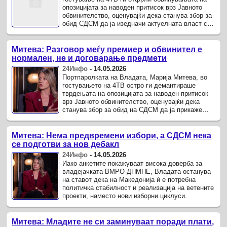
опозицијата за наводен притисок врз Јавното
обвинителство, оценувајќи дека станува збор за
обид СДСМ да ја изедначи актуелната власт со
практиките од минатото.
Митева: Разговор меѓу премиер и обвинител е
нормален, не и договарање предмети
24Инфо
-
14.05.2026
Портпаролката на Владата, Марија Митева, во
гостувањето на 4ТВ остро ги демантираше
тврдењата на опозицијата за наводен притисок
врз Јавното обвинителство, оценувајќи дека
станува збор за обид на СДСМ да ја прикаже
актуелната власт низ сопственото ...
Митева: Нема предвремени избори, а СДСМ нека
се подготви за нов дебакл
24Инфо
-
14.05.2026
Иако анкетите покажуваат висока доверба за
владејачката ВМРО-ДПМНЕ, Владата останува
на ставот дека на Македонија ѝ е потребна
политичка стабилност и реализација на ветените
проекти, наместо нови изборни циклуси.
Митева: Младите не си заминуваат поради плати,