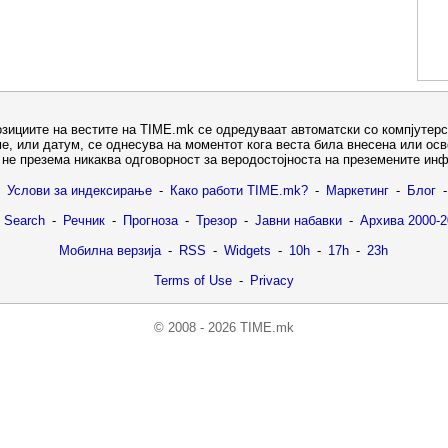
озициите на вестите на TIME.mk се одредуваат автоматски со компјутерс
е, или датум, се однесува на моментот кога веста била внесена или ос
не презема никаква одговорност за веродостојноста на преземените ин
Услови за индексирање
-
Како работи TIME.mk?
-
Маркетинг
-
Блог
-
 Search
-
Речник
-
Прогноза
-
Трезор
-
Јавни набавки
-
Архива 2000-2
Мобилна верзија
-
RSS
-
Widgets
-
10h
-
17h
-
23h
Terms of Use
-
Privacy
© 2008 - 2026 TIME.mk