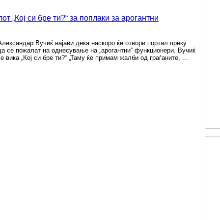
от „Кој си бре ти?“ за поплаки за арогантни
лександар Вучиќ најави дека наскоро ќе отвори портал преку
 да се пожалат на однесување на „арогантни“ функционери. Вучиќ
е вика „Кој си бре ти?“ „Таму ќе примам жалби од граѓаните, ...