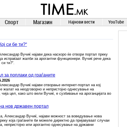
TIME.mk
ВЕСТИ
NEWS
Спорт
Магазин
Најнови вести
YouTube
ој си бе ти?“
лександар Вучиќ најави дека наскоро ќе отвори портал преку
 да испраќаат жалби за арогантни функционери. Вучиќ рече дека
 си ти?“.
ал за поплаки од граѓаните
5.2026
лександар Вучиќ најави отворање интернет-портал на кој
се жалат на неодговорно и непристојно однесување на
 чија цел, како што вели Вучиќ, е сузбивање на ароганцијата во
е на нов државен портал
ја, Александар Вучиќ, најави можност за воведување нова
еку која граѓаните би можеле директно да пријавуваат случаи
иша, непристојно или арогантно однесување на државни