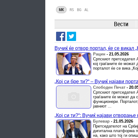
MK
RS
BG
AL
Вести
Вучиќ ќе отвор портал, ќе се викал „К
Рацин
-
21.05.2026
Српскиот претседател А
кој граѓаните ќе можат
порталот ќе се вика „Кој
„Кој си бре ти?“ – Вучиќ најави порт
Слободен Печат
-
20.0
Српскиот претседател А
граѓаните ќе можат да 
функционери. Порталот,
јавниот ...
„Кој си ти?“: Вучиќ најави отворањ
Булевар
-
21.05.2026
Претседателот на Срби
дигитална платформа пр
на, како што тој ги оп