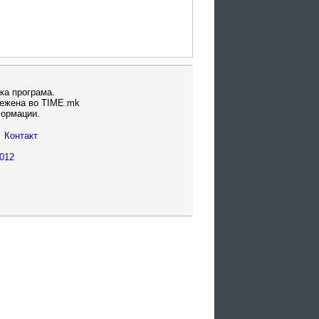
ка програма.
вежена во TIME.mk
формации.
Контакт
012