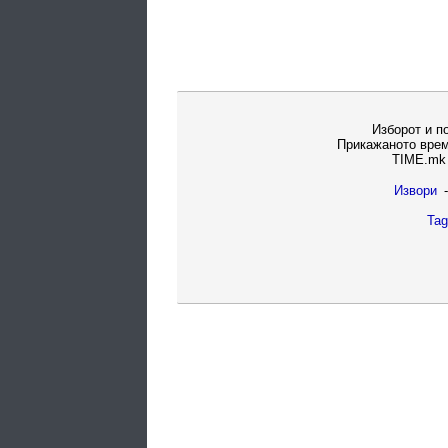
Изборот и п
Прикажаното врем
TIME.mk 
Извори
-
Tag