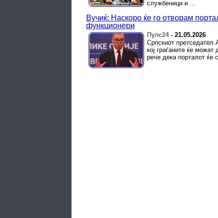
службеници и ...
Вучиќ: Наскоро ќе го отворам портал
функционери
Пулс24
-
21.05.2026
Српскиот претседател А
кој граѓаните ќе можат
рече дека порталот ќе с