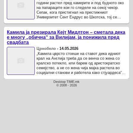
години растел пред камерите и под будното око
на папараците кои го следеле на секој чекор.
Сепак, кога пристигнал на престижниот
Универзитет Сент Ендрус во Шкотска, тој се
обидел да го направи она што е ...
Камила ја презирала Кејт Мидлтон – сметала дека
е многу „обична“ за Вилијам, ја понижила пред
свадбата
Црнобело
-
14.05.2026
„Камила цврсто стоеше на ставот дека идниот
крал на Англија треба да се венча со жена со
кралско потекло, или барем од аристократско
семејство, а не со жена чија мајка растела во
социјални станови и работела како стјуардеса“,
пишува во нова ...
Desktop TIME.mk
© 2008 - 2026