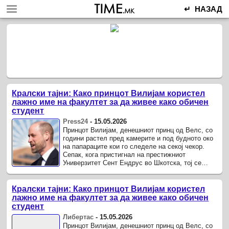
↵ НАЗАД
Кралски тајни: Како принцот Вилијам користел
лажно име на факултет за да живее како обичен
студент
Press24
-
15.05.2026
Принцот Вилијам, денешниот принц од Велс, со
години растел пред камерите и под будното око
на папараците кои го следеле на секој чекор.
Сепак, кога пристигнал на престижниот
Универзитет Сент Ендрус во Шкотска, тој се
обидел да го направи она што е ...
Кралски тајни: Како принцот Вилијам користел
лажно име на факултет за да живее како обичен
студент
Либертас
-
15.05.2026
Принцот Вилијам, денешниот принц од Велс, со