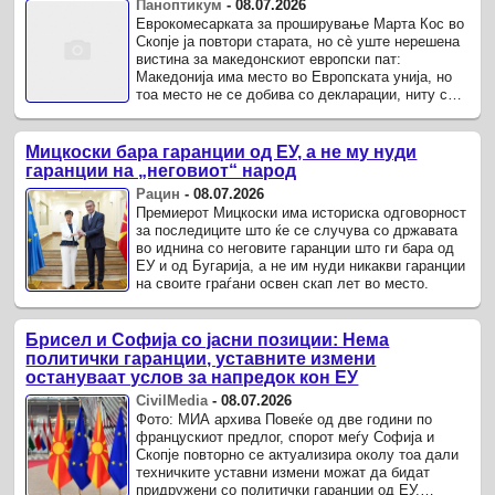
Паноптикум
-
08.07.2026
Еврокомесарката за проширување Марта Кос во
Скопје ја повтори старата, но сè уште нерешена
вистина за македонскиот европски пат:
Македонија има место во Европската унија, но
тоа место не се добива со декларации, ниту со
однапред испишани гаранции, туку со политички
одлуки, ...
Мицкоски бара гаранции од ЕУ, а не му нуди
гаранции на „неговиот“ народ
Рацин
-
08.07.2026
Премиерот Мицкоски има историска одговорност
за последиците што ќе се случува со државата
во иднина со неговите гаранции што ги бара од
ЕУ и од Бугарија, а не им нуди никакви гаранции
на своите граѓани освен скап лет во место.
Брисел и Софија со јасни позиции: Нема
политички гаранции, уставните измени
остануваат услов за напредок кон ЕУ
CivilMedia
-
08.07.2026
Фото: МИА архива Повеќе од две години по
францускиот предлог, спорот меѓу Софија и
Скопје повторно се актуализира околу тоа дали
техничките уставни измени можат да бидат
придружени со политички гаранции од ЕУ.