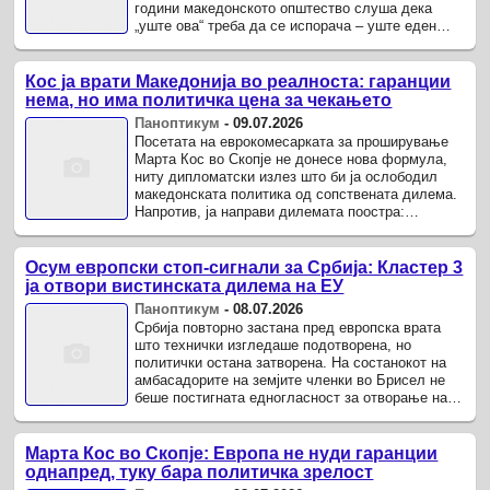
години македонското општество слуша дека
„уште ова“ треба да се испорача – уште еден
пакет реформи, уште еден компромис, уште
едно уверување дека целта е блиску.
Кос ја врати Македонија во реалноста: гаранции
нема, но има политичка цена за чекањето
Паноптикум
-
09.07.2026
Посетата на еврокомесарката за проширување
Марта Кос во Скопје не донесе нова формула,
ниту дипломатски излез што би ја ослободил
македонската политика од сопствената дилема.
Напротив, ја направи дилемата поостра:
Македонија може да продолжи да бара гаранции
дека по уставните ...
Осум европски стоп-сигнали за Србија: Кластер 3
ја отвори вистинската дилема на ЕУ
Паноптикум
-
08.07.2026
Србија повторно застана пред европска врата
што технички изгледаше подотворена, но
политички остана затворена. На состанокот на
амбасадорите на земјите членки во Брисел не
беше постигната едногласност за отворање на
Кластер 3 во пристапните преговори со ЕУ –
делот што ги опфаќа ...
Марта Кос во Скопје: Европа не нуди гаранции
однапред, туку бара политичка зрелост