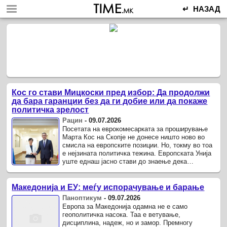
↵ НАЗАД
Кос го стави Мицкоски пред избор: Да продолжи
да бара гаранции без да ги добие или да покаже
политичка зрелост
Рацин
-
09.07.2026
Посетата на еврокомесарката за проширување
Марта Кос на Скопје не донесе ништо ново во
смисла на европските позиции. Но, токму во тоа
е нејзината политичка тежина. Европската Унија
уште еднаш јасно стави до знаење дека
правилата на пристапниот процес нема да бидат
менувани за ...
Македонија и ЕУ: меѓу испорачување и барање
Паноптикум
-
09.07.2026
Европа за Македонија одамна не е само
геополитичка насока. Таа е ветување,
дисциплина, надеж, но и замор. Премногу