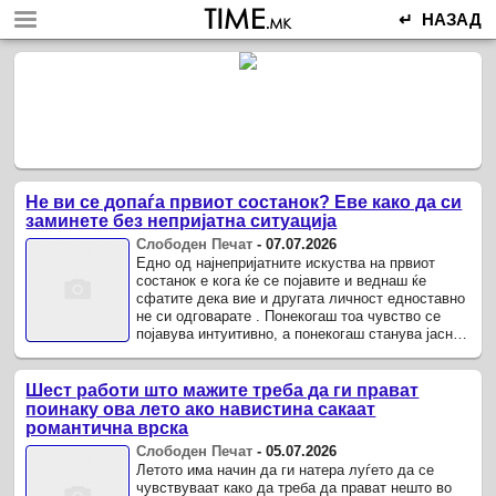
↵ НАЗАД
Не ви се допаѓа првиот состанок? Еве како да си
заминете без непријатна ситуација
Слободен Печат
-
07.07.2026
Едно од најнепријатните искуства на првиот
состанок е кога ќе се појавите и веднаш ќе
сфатите дека вие и другата личност едноставно
не си одговарате . Понекогаш тоа чувство се
појавува интуитивно, а понекогаш станува јасно
низ разговорот, кога ќе откриете дека имате
различни ...
Шест работи што мажите треба да ги прават
поинаку ова лето ако навистина сакаат
романтична врска
Слободен Печат
-
05.07.2026
Летото има начин да ги натера луѓето да се
чувствуваат како да треба да прават нешто во