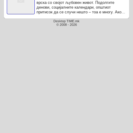
врска со својот љубовен живот. Подолгите
денови, социјалните календари, општиот
притисок да се случи нешто – тоа е многу. Ако
сте маж кој навистина сака романтична врска, а
не само ...
Desktop TIME.mk
© 2008 - 2026