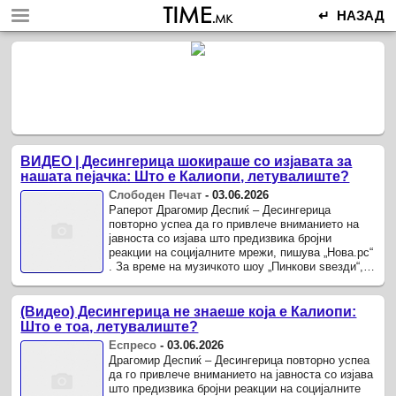
↵ НАЗАД
ВИДЕО | Десингерица шокираше со изјавата за
нашата пејачка: Што е Калиопи, летувалиште?
Слободен Печат
-
03.06.2026
Раперот Драгомир Деспиќ – Десингерица
повторно успеа да го привлече вниманието на
јавноста со изјава што предизвика бројни
реакции на социјалните мрежи, пишува „Нова.рс“
. За време на музичкото шоу „Пинкови ѕвезди“,
пејачката Јелена Карлеуша ѝ рекла ...
(Видео) Десингерица не знаеше која е Калиопи:
Што е тоа, летувалиште?
Еспресо
-
03.06.2026
Драгомир Деспиќ – Десингерица повторно успеа
да го привлече вниманието на јавноста со изјава
што предизвика бројни реакции на социјалните