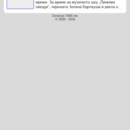
мрежи. За време на музичкото шоу „Пинкови
ѕвезди“, пејачката Јелена Карлеуша ѝ рекла на
една од кандидатките ...
Desktop TIME.mk
© 2008 - 2026