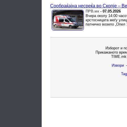
Сообраќајна несреќа во Скопје – В
ПРВ.мк
-
07.05.2026
Вчера околу 14:00 часо
крстосницата меѓу улиц
патничко возило „Опел 
Изборот и п
Прикажаното врем
TIME.mk 
Извори
-
Tag