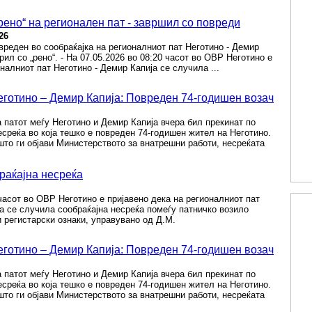
„рено“ на регионален пат - завршил со повреди
26
вреден во сообраќајка на регионалниот пат Неготино - Демир
дрил со „рено“. - На 07.05.2026 во 08:20 часот во ОВР Неготино e
налниот пат Неготино - Демир Капија се случила ...
еготино – Демир Капија: Повреден 74-годишен возач
а патот меѓу Неготино и Демир Капија вчера бил прекинат по
есреќа во која тешко е повреден 74-годишен жител на Неготино.
то ги објави Министерството за внатрешни работи, несреќата
раќајна несреќа
 часот во ОВР Неготино e пријавено дека на регионалниот пат
а се случила сообраќајна несреќа помеѓу патничко возило
и регистарски ознаки, управувано од Д.М.
еготино – Демир Капија: Повреден 74-годишен возач
а патот меѓу Неготино и Демир Капија вчера бил прекинат по
есреќа во која тешко е повреден 74-годишен жител на Неготино.
то ги објави Министерството за внатрешни работи, несреќата