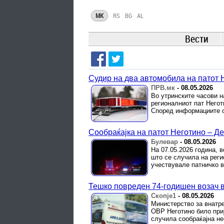
MK
RS
BG
AL
Вести
Судир на два автомобила на патот 
ПРВ.мк
-
08.05.2026
Во утринските часови н
регионалниот пат Негот
Според информациите о
Сообраќајка на патот Неготино – Д
Булевар
-
08.05.2026
На 07.05.2026 година, в
што се случила на реги
учествувале патничко в
Тешко повреден 74-годишен возач в
Скопје1
-
08.05.2026
Министерство за внатре
ОВР Неготино било приј
случила сообраќајна не