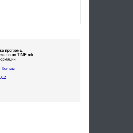
ка програма.
вежена во TIME.mk
формации.
Контакт
012