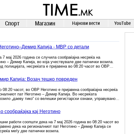
TIME.mk
ВЕСТИ
NEWS
Спорт
Магазин
Најнови вести
YouTube
Неготино–Демир Капија - МВР со детали
а 7 мај 2026 година се случила сообраќајна несреќа на
ино – Демир Капија, во која учествувале две патнички возила.
д полицијата, несреќата е пријавена во 08:20 часот во ОВР…
емир Капија: Возач тешко повреден
о 08:20 часот, во ОВР Неготино е пријавена сообраќајна несреќа
оналниот пат Неготино – Демир Капија. Во несреќата
озило „даеву тико“ со велешки регистарски ознаки, управувано…
о сообраќајка кај Неготино
шни работи соопшти дека на 7 мај 2026 година во 08:20 часот во
авено дека на регионалниот пат Неготино – Демир Капија се
среќа меѓу две патнички возила.