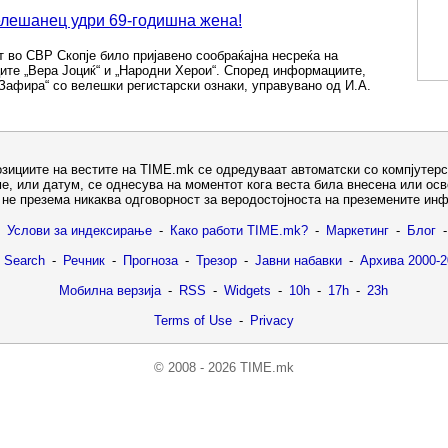
елешанец удри 69-годишна жена!
т во СВР Скопје било пријавено сообраќајна несреќа на
ите „Вера Јоциќ“ и „Народни Херои“. Според информациите,
Зафира“ со велешки регистарски ознаки, управувано од И.А.
озициите на вестите на TIME.mk се одредуваат автоматски со компјутерс
е, или датум, се однесува на моментот кога веста била внесена или ос
не презема никаква одговорност за веродостојноста на преземените ин
Услови за индексирање
-
Како работи TIME.mk?
-
Маркетинг
-
Блог
-
 Search
-
Речник
-
Прогноза
-
Трезор
-
Јавни набавки
-
Архива 2000-2
Мобилна верзија
-
RSS
-
Widgets
-
10h
-
17h
-
23h
Terms of Use
-
Privacy
© 2008 - 2026 TIME.mk