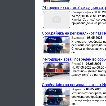
74-годишник со „тико“ се судрил со 
Скопје инфо
-
08.05.20
74-годишник е тешко по
Капија. Со „тико“ се су
пријавено дека на регио
Сообраќајка на регионалниот пат Н
Булевар
-
08.05.2026
Утринскиот сообраќај н
сериозна сообраќајна н
Според информациите ш
се…
74-годишен возач повреден во сооб
Press24
-
08.05.2026
На 07.05.2026 во 08:20
Неготино – Демир Капиј
„даеву тико“ со велешк
Сообраќајка на регионалниот пат Н
Журнал
-
08.05.2026
Утринскиот сообраќај н
сериозна сообраќајна н
Според информациите ш
се…