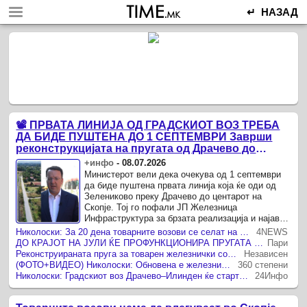
↵ НАЗАД
📽️ ПРВАТА ЛИНИЈА ОД ГРАДСКИОТ ВОЗ ТРЕБА
ДА БИДЕ ПУШТЕНА ДО 1 СЕПТЕМВРИ Заврши
реконструкцијата на пругата од Драчево до
Илинден
+инфо
-
08.07.2026
Министерот вели дека очекува од 1 септември
да биде пуштена првата линија која ќе оди од
Зелениково преку Драчево до центарот на
Скопје. Тој го пофали ЈП Железница
Инфраструктура за брзата реализација и најави
дека по тест периодот и техничкиот прием за
Николоски: За 20 дена товарните возови се селат на обиколницата Драчево – Илинден, од септември нова линија до Зелениково
4NEWS
дваесетина пругата ќе ја ...
ДО КРАЈОТ НА ЈУЛИ ЌЕ ПРОФУНКЦИОНИРА ПРУГАТА ДРАЧЕВО-ИЛИНДЕН, на 1 септември и градскиот воз до Зелениково, најави Николоски
Пари
Реконструираната пруга за товарен железнички сообраќај Драчево – Илинден ќе профункционира за дваесетина дена
Независен
(ФОТО+ВИДЕО) Николоски: Обновена е железничката обиколница Драчево – Илинден, товарните возови ќе се пренасочуваат надвор од Скопје
360 степени
Николоски: Градскиот воз Драчево–Илинден ќе стартува најдоцна до 1 септември
24Инфо