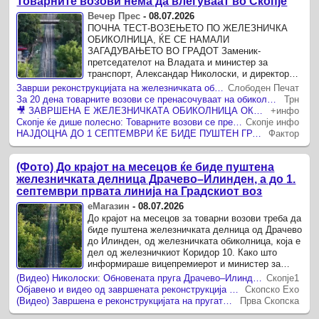
Товарните возови нема да влегуваат во Скопје
Вечер Прес
-
08.07.2026
ПОЧНА ТЕСТ-ВОЗЕЊЕТО ПО ЖЕЛЕЗНИЧКА
ОБИКОЛНИЦА, ЌЕ СЕ НАМАЛИ
ЗАГАДУВАЊЕТО ВО ГРАДОТ Заменик-
претседателот на Владата и министер за
транспорт, Александар Николоски, и директорот
на ЈП „Железници – Инфраструктура“, Синиша
Заврши реконструкцијата на железничката обиколница на Скопје, се најавува и „градскиот воз“
Слободен Печат
Ивановски, извршија увид во реконструираната
За 20 дена товарните возови се пренасочуваат на обиколницата Драчево–Илинден, од септември нова патничка линија до Зелениково
Трн
пруга, а ...
🎥 ЗАВРШЕНА Е ЖЕЛЕЗНИЧКАТА ОБИКОЛНИЦА ОКОЛУ СКОПЈЕ По релацијата Драчево-Илинден ќе се пренасочуваат товарните возови
+инфо
Скопје ќе дише полесно: Товарните возови се пренасочуваат надвор од градот
Скопје инфо
НАЈДОЦНА ДО 1 СЕПТЕМВРИ ЌЕ БИДЕ ПУШТЕН ГРАДСКИ ВОЗ: Заврши реконструкцијата на железничката обиколница Скопје, пруга од Драчево до Илинден
Фактор
(Фото) До крајот на месецов ќе биде пуштена
железничката делница Драчево–Илинден, а до 1.
септември првата линија на Градскиот воз
еМагазин
-
08.07.2026
До крајот на месецов за товарни возови треба да
биде пуштена железничката делница од Драчево
до Илинден, од железничката обиколница, која е
дел од железничкиот Коридор 10. Како што
информираше вицепремиерот и министер за
транспорт, Александар Николоски, нејзината
(Видео) Николоски: Обновената пруга Драчево–Илинден ќе го забрза карго сообраќајот и ќе го намали загадувањето
Скопје1
реконструкција ...
Објавено и видео од завршената реконструкција на пругата за товарен сообраќај на релација Драчево – Илинден
Скопско Ехо
(Видео) Завршена е реконструкцијата на пругата за товарен сообраќај на релација Драчево – Илинден
Прва Скопска