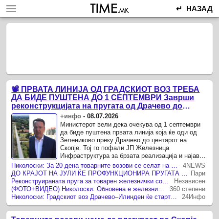
↵ НАЗАД
📽️ ПРВАТА ЛИНИЈА ОД ГРАДСКИОТ ВОЗ ТРЕБА
ДА БИДЕ ПУШТЕНА ДО 1 СЕПТЕМВРИ Заврши
реконструкцијата на пругата од Драчево до
Илинден
+инфо
-
08.07.2026
Министерот вели дека очекува од 1 септември
да биде пуштена првата линија која ќе оди од
Зелениково преку Драчево до центарот на
Скопје. Тој го пофали ЈП Железница
Инфраструктура за брзата реализација и најави
дека по тест периодот и техничкиот прием за
Николоски: За 20 дена товарните возови се селат на обиколницата Драчево – Илинден, од септември нова линија до Зелениково
4NEWS
дваесетина пругата ќе ја ...
ДО КРАЈОТ НА ЈУЛИ ЌЕ ПРОФУНКЦИОНИРА ПРУГАТА ДРАЧЕВО-ИЛИНДЕН, на 1 септември и градскиот воз до Зелениково, најави Николоски
Пари
Реконструираната пруга за товарен железнички сообраќај Драчево – Илинден ќе профункционира за дваесетина дена
Независен
(ФОТО+ВИДЕО) Николоски: Обновена е железничката обиколница Драчево – Илинден, товарните возови ќе се пренасочуваат надвор од Скопје
360 степени
Николоски: Градскиот воз Драчево–Илинден ќе стартува најдоцна до 1 септември
24Инфо