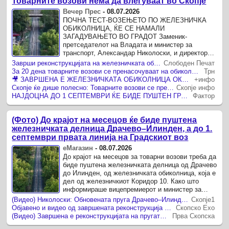
Товарните возови нема да влегуваат во Скопје
Вечер Прес
-
08.07.2026
ПОЧНА ТЕСТ-ВОЗЕЊЕТО ПО ЖЕЛЕЗНИЧКА
ОБИКОЛНИЦА, ЌЕ СЕ НАМАЛИ
ЗАГАДУВАЊЕТО ВО ГРАДОТ Заменик-
претседателот на Владата и министер за
транспорт, Александар Николоски, и директорот
на ЈП „Железници – Инфраструктура“, Синиша
Заврши реконструкцијата на железничката обиколница на Скопје, се најавува и „градскиот воз“
Слободен Печат
Ивановски, извршија увид во реконструираната
За 20 дена товарните возови се пренасочуваат на обиколницата Драчево–Илинден, од септември нова патничка линија до Зелениково
Трн
пруга, а ...
🎥 ЗАВРШЕНА Е ЖЕЛЕЗНИЧКАТА ОБИКОЛНИЦА ОКОЛУ СКОПЈЕ По релацијата Драчево-Илинден ќе се пренасочуваат товарните возови
+инфо
Скопје ќе дише полесно: Товарните возови се пренасочуваат надвор од градот
Скопје инфо
НАЈДОЦНА ДО 1 СЕПТЕМВРИ ЌЕ БИДЕ ПУШТЕН ГРАДСКИ ВОЗ: Заврши реконструкцијата на железничката обиколница Скопје, пруга од Драчево до Илинден
Фактор
(Фото) До крајот на месецов ќе биде пуштена
железничката делница Драчево–Илинден, а до 1.
септември првата линија на Градскиот воз
еМагазин
-
08.07.2026
До крајот на месецов за товарни возови треба да
биде пуштена железничката делница од Драчево
до Илинден, од железничката обиколница, која е
дел од железничкиот Коридор 10. Како што
информираше вицепремиерот и министер за
транспорт, Александар Николоски, нејзината
(Видео) Николоски: Обновената пруга Драчево–Илинден ќе го забрза карго сообраќајот и ќе го намали загадувањето
Скопје1
реконструкција ...
Објавено и видео од завршената реконструкција на пругата за товарен сообраќај на релација Драчево – Илинден
Скопско Ехо
(Видео) Завршена е реконструкцијата на пругата за товарен сообраќај на релација Драчево – Илинден
Прва Скопска