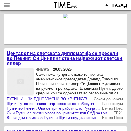
↵ НАЗАД
Центарот на светската дипломатија се пресели
во Пекинг: Си Џинпинг стана најважниот светски
лидер
4NEWS
-
20.05.2026
Само неколку дена откако го пречека
американскиот претседател Доналд Трамп во
Пекинг, кинескиот лидер Си Џинпинг е домаќин
на рускиот претседател Владимир Путин. Двете
средби, кои се одржуваат во растојание од само
неколку дена, можеби најдобро ја ...
ПУТИН И ШЈИ ЕДНОГЛАСНИ ВО КРИТИКУВАЊЕТО НА САД, НО НЕ ПОСТИГНАА ДОГОВОР ЗА КЛУЧЕН ГАСОВОД
Сакам да кажам
Шји и Путин во Пекинг: партнерство што зборува за „мултиполарен свет“, но мисли на енергија, моќ и Западот
Паноптикум
Путин во Пекинг: Ова се трите работи што Русија ги има потреба од Кина
Вечер Прес
Си и Путин се обединуваат во критиките кон САД за нуклеарни и безбедносни прашања
ТВ21
Во заедничка изјава Путин и Шји ги осудија војните што ги води Трамп и неговиот проект што носи ризик за војна во вселената
Вечер Прес