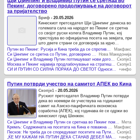
Шји Џјинпинг и Владимир Путин се сретнаа во
Пекинг, договорено продолжување на договорот
за пријателство
Бриф
-
20.05.2026
Кинескиот претседател Шји Џјинпинг денеска во
големата сала на народот во Пекинг се сретна
со својот руски колега Владимир Путин, кој
престојува во официјална посета на земјата, при
што двете страни се договорија за идно
продолжување на договорот за ...
Путин во Пекинг: Русија и Кина треба да се спротивстават на едностраното насилство
Макфакс
Си Џинпинг се сретна со Путин, договорено идно продолжување на Договорот за добрососедство меѓу двете земји
Нова Македонија
Си Џинпинг и Владимир Путин потпишуваат нови договори за соработка
Скопје1
Москва и Пекинг најавија продлабочување на стратешките односи
Скопје1
СИ И ПУТИН СО СИЛНА ПОРАКА ДО СВЕТОТ Односите меѓу Кина и Русија се „непоколебливи“
+инфо
Путин потврди учество на самитот АПЕК во Кина
Скопје1
-
20.05.2026
Рускиот претседател Владимир Путин потврди
дека во ноември ќе учествува на годишниот
самит на Азиско-пацифичката економска
соработка (АПЕК), кој годинава ќе се одржи во
кинескиот град Шенжен.
Си Џинпинг и Владимир Путин се сретнаа во Пекинг помалку од една недела по посетата на Трамп
Мета
Кремљ: Содржината на посетата на Кина е поважна од церемонијата
Макфакс
Песков: Не треба да се споредуваат посетите на Путин и Трамп во Пекинг
Скопје1
„ЌЕ МУ КАЖАМ НА ПУТИН ДЕКА СТАНАВ ДЕБЕЛ МАЖ“ Рускиот лидер повторно ќе се сретне со момчето од старата фотографија
+инфо