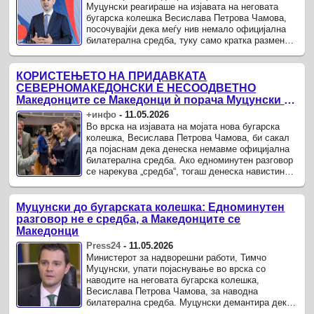
Муцунски реагираше на изјавата на неговата
бугарска колешка Весислава Петрова Чамова,
посочувајќи дека меѓу нив немало официјална
билатерална средба, туку само кратка размена
на зборови на маргините на настан.
КОРИСТЕЊЕТО НА ПРИДАВКАТА
СЕВЕРНОМАКЕДОНСКИ Е НЕСООДВЕТНО
Македонците се Македонци ѝ порача Муцунски на
бугарската колешка
+инфо
-
11.05.2026
Во врска на изјавата на мојата нова бугарска
колешка, Весислава Петрова Чамова, би сакал
да појаснам дека денеска немавме официјална
билатерална средба. Ако едноминутен разговор
се нарекува „средба“, тогаш денеска навистина
имавме многу „средби“, ...
Муцунски до бугарската колешка: Едноминутен
разговор не е средба, а Македонците се
Македонци
Press24
-
11.05.2026
Министерот за надворешни работи, Тимчо
Муцунски, упати појаснување во врска со
наводите на неговата бугарска колешка,
Весислава Петрова Чамова, за наводна
билатерална средба. Муцунски демантира дека
се одржал официјален состанок, посочувајќи