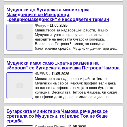
дека ...
Муцунски до бугарската министерка:
Македонците се Македонци,
„северномакедонски“ е несоодветен термин
Фокус
-
11.05.2026
Министерот за надворешни работи, Тимчо
Муцунски, упати појаснување во врска со
наводите на неговата бугарска колешка,
Весислава Петрова Чамова, за наводна
билатерална средба. Муцунски демантира дека
се одржал официјален состанок, посочувајќи
дека ...
Муцунски имал само „кратка размена на
зборови“ со бугарската колешка Петрова Чамова
4NEWS
-
11.05.2026
Министерот за надворешни работи Тимчо
Муцунски на својот Фејсбук профил вели дека
во однос на изјавата на мојата нова бугарска
колешка, Весислава Петрова Чамова, би сакал
да појасни дека денес немале официјална
билатерална средба.
Бугарската министерка Чамова рече дека се
сретнала со Муцунски, тој вели: Тоа не беше
средба
Слободен Печат
-
11.05.2026