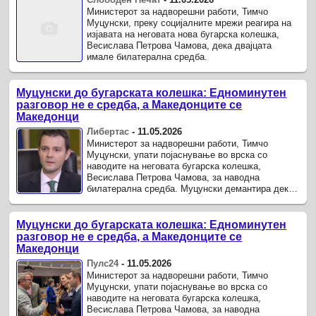
Министерот за надворешни работи, Тимчо
Муцунски, преку социјалните мрежи реагира на
изјавата на неговата нова бугарска колешка,
Весислава Петрова Чамова, дека двајцата
имале билатерална средба.
Муцунски до бугарската колешка: Едноминутен
разговор не е средба, а Македонците се
Македонци
Либертас
-
11.05.2026
Министерот за надворешни работи, Тимчо
Муцунски, упати појаснување во врска со
наводите на неговата бугарска колешка,
Весислава Петрова Чамова, за наводна
билатерална средба. Муцунски демантира дека
се одржал официјален состанок, посочувајќи
дека ...
Муцунски до бугарската колешка: Едноминутен
разговор не е средба, а Македонците се
Македонци
Пулс24
-
11.05.2026
Министерот за надворешни работи, Тимчо
Муцунски, упати појаснување во врска со
наводите на неговата бугарска колешка,
Весислава Петрова Чамова, за наводна