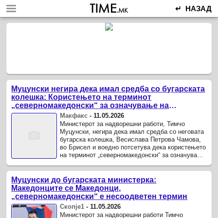
↵ НАЗАД
Муцунски негира дека имал средба со бугарската
колешка: Користењето на терминот
„северномакедонски“ за означување на
македонскиот народ е неточно
Макфакс
-
11.05.2026
Министерот за надворешни работи, Тимчо
Муцунски, негира дека имал средба со неговата
бугарска колешка, Весислава Петрова Чамова,
во Брисел и воедно потсетува дека користењето
на терминот „северномакедонски“ за означување
на македонскиот народ е ...
Муцунски до бугарската министерка:
Македонците се Македонци,
„северномакедонски“ е несоодветен термин
Скопје1
-
11.05.2026
Министерот за надворешни работи Тимчо