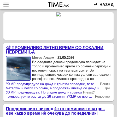
↵ НАЗАД
⛅️ ПРОМЕНЛИВО ЛЕТНО ВРЕМЕ СО ЛОКАЛНИ
НЕВРЕМИЊА
Метео Аларм
-
21.05.2026
Во следните денови продолжува периодот на
топло и променливо време со сончеви периоди и
постепен пораст на температурите. Во
попладневните часови ќе има услови за локален
развој на нестабилност проследена со
краткотраен дожд, грмежи и засилен ветер.
УХМР предупредува на дожд и грмежи попладне, ветерот ќе засилува долж Повардарието
Рацин
Четврток и петок со сонце, а продолжен викенд со дожд и темни облаци
Трн
УХМР предупредува: Попладне дожд и грмежи
Press24
Температурите растат до 28 степени: УХМР со прогноза за топол и ветровит четврток
Репортер
Продолжениот викенд ќе го поминеме внатре -
еве какво време нѐ очекува до понеделник!