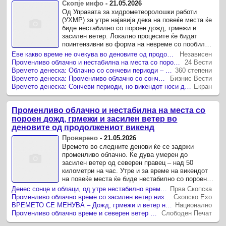
Скопје инфо
-
21.05.2026
Од Управата за хидрометеоролошки работи
(УХМР) за утре најавија дека на повеќе места ќе
биде нестабилно со пороен дожд, грмежи и
засилен ветер. Локално процесите ќе бидат
поинтензивни во форма на невреме со пообилен
пороен дожд, електрични прaзнења, ...
Еве какво време не очекува во деновите од продолжениот викенд
Независен
Променливо облачно и нестабилна на места со пороен дожд, грмежи и засилен ветер во деновите од продолжениот викенд
24 Вести
Времето денеска: Облачно со сончеви периоди – за продолжениот викенд дожд, грмежи и ветер
360 степени
Времето денеска: Променливо облачно со сончеви периоди – за викендот нестабилно со дожд, грмежи и силен ветер
Бизнис Вести
Времето денеска: Сончеви периоди, но викендот носи дожд и грмежи
Екран
Променливо облачно и нестабилна на места со
пороен дожд, грмежи и засилен ветер во
деновите од продолжениот викенд
Проверено
-
21.05.2026
Времето во следните денови ќе се задржи
променливо облачно. Ќе дува умерен до
засилен ветер од северен правец – над 50
километри на час. Утре и за време на викендот
на повеќе места ќе биде нестабилно со пороен
дожд, грмежи и засилен ветер, соопштија ...
Денес сонце и облаци, од утре нестабилно време низ земјава
Прва Скопска
Променливо облачно време со засилен ветер низ Македонија
Скопско Ехо
ВРЕМЕТО СЕ МЕНУВА – Дожд, грмежи и ветер низ Македонија
Национално
Променливо облачно време и северен ветер прогнозираат за денес метеоролозите
Слободен Печат