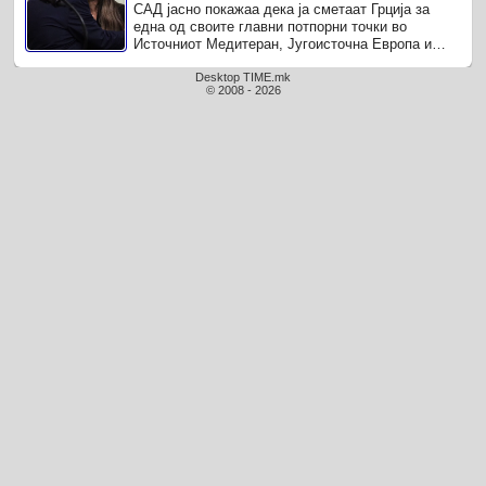
САД јасно покажаа дека ја сметаат Грција за
една од своите главни потпорни точки во
Источниот Медитеран, Југоисточна Европа и
Западен Балкан.За споредба САД немаат ...
Desktop TIME.mk
© 2008 - 2026