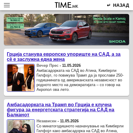
↵ НАЗАД
Грција станува европско упориште на САД, а за
сè е заслужна една жена
Вечер Прес
-
11.05.2026
Амбасадорката на САД во Атина, Кимберли
Гилфојл, го повикува Трамп да ја прослави 250-
годишнината од американската независност во
родното место на демократијата – со говор на
Акропол ова лето.
Амбасадорката на Трамп во Грција е клучна
фигура за енергетската стратегија на САД на
Балканот
Независен
-
11.05.2026
Со минатогодишното назначување на Кимберли
Гилфојл како амбасадорка на САД во Атина,