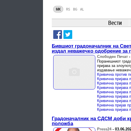
MK
RS
BG
AL
Вести
Бившиот градоначалник на Све
издал неважечко одобрение за 
Слободен Печат
Поранешниот градо
пријава за злоупо
издавање неважеч
Кривична пријава 
Градоначалник на СДСМ доби кр
положба
Press24
-
03.06.20