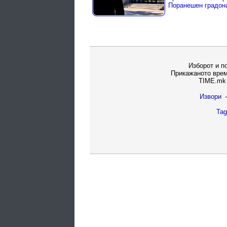
Изборот и п
Прикажаното врем
TIME.mk 
Извори
-
Tag