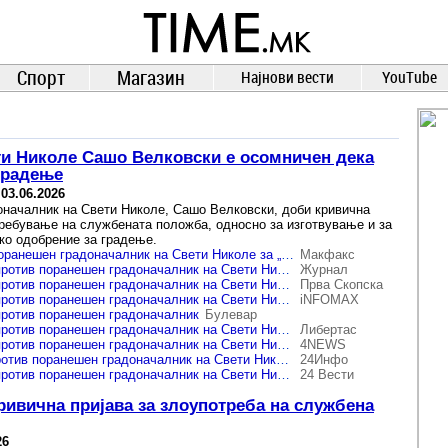
TIME.mk
ВЕСТИ
NEWS
Спорт
Магазин
Најнови вести
YouTube
ти Николе Сашо Велковски е осомничен дека
градење
-
03.06.2026
началник на Свети Николе, Сашо Велковски, доби кривична
требување на службената положба, односно за изготвување и за
ко одобрение за градење.
Кривична против поранешен градоначалник на Свети Николе за „злоупотреба на службената положба и овластување“
Макфакс
Кривична пријава против поранешен градоначалник на Свети Николе за „злоупотреба на службената положба и овластување“
Журнал
Кривична пријава против поранешен градоначалник на Свети Николе за злоупотреба на службена положба
Прва Скопска
Кривична пријава против поранешен градоначалник на Свети Николе за „злоупотреба на службената положба и овластување“
iNFOMAX
против поранешен градоначалник
Булевар
Кривична пријава против поранешен градоначалник на Свети Николе за „злоупотреба на службената положба и овластување“
Либертас
Кривична пријава против поранешен градоначалник на Свети Николе за злоупотреба на службената должност
4NEWS
Кривична пријав против поранешен градоначалник на Свети Николе за „злоупотреба на службената положба и овластување“
24Инфо
Кривична пријава против поранешен градоначалник на Свети Николе за „злоупотреба на службената положба и овластување“
24 Вести
ивична пријава за злоупотреба на службена
26