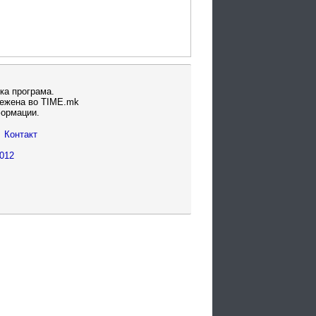
ка програма.
вежена во TIME.mk
формации.
Контакт
012