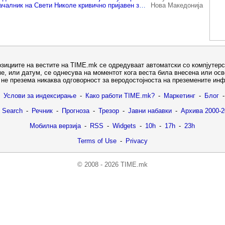
Поранешен градоначалник на Свети Николе кривично пријавен за злоупотреба на службената положба
Нова Македонија
озициите на вестите на TIME.mk се одредуваат автоматски со компјутерс
е, или датум, се однесува на моментот кога веста била внесена или ос
не презема никаква одговорност за веродостојноста на преземените ин
Услови за индексирање
-
Како работи TIME.mk?
-
Маркетинг
-
Блог
-
 Search
-
Речник
-
Прогноза
-
Трезор
-
Јавни набавки
-
Архива 2000-2
Мобилна верзија
-
RSS
-
Widgets
-
10h
-
17h
-
23h
Terms of Use
-
Privacy
© 2008 - 2026 TIME.mk