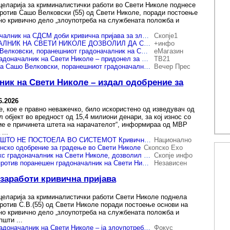
еларија за криминалистички работи во Свети Николе поднесе
против Сашо Велковски (55) од Свети Николе, поради постоење
но кривично дело „злоупотреба на службената положба и
Уште еден градоначалник на СДСМ доби кривична пријава за злоупотреба на службена положба
Скопје1
БИВШ ГРАДОНАЧАЛНИК НА СВЕТИ НИКОЛЕ ДОЗВОЛИЛ ДА СЕ ИЗГРАДИ ДИВОГРАДБА Кривична пријава за Сашо Велковски
+инфо
Кривична за Сашо Велковски, поранешниот градоначалник на Свети Николе
еМагазин
Кривична за екс градоначалник на Свети Николе – придонел за изградба на објект кој имал нелегална документација
ТВ21
Кривична пријава за Сашо Велковски, поранешниот градоначалник на Свети Николе
Вечер Прес
ник на Свети Николе – издал одобрение за
6.2026
е, кое е правно неважечко, било искористено од изведувач од
ил објект во вредност од 15,4 милиони денари, за кој износ со
ие е причинета штета на нарачателот“, информираа од МВР
...
ИЗДАЛ ДОЗВОЛА ШТО НЕ ПОСТОЕЛА ВО СИСТЕМОТ Кривична пријава за ексградоначалник
Национално
нско одобрение за градење во Свети Николе
Скопско Ехо
Кривична против екс градоначалник на Свети Николе, дозволил дивоградба
Скопје инфо
Кривична пријава против поранешен градоначалник на Свети Николе – издавал неевидентирани дозволи за градење
Независен
работи кривична пријава
еларија за криминалистички работи Свети Николе поднела
против С.В.(55) од Свети Николе поради постоење основи на
но кривично дело „злоупотреба на службената положба и
шти ...
Кривична за екс градоначалник на Свети Николе – ја злоупотребил положбата
Фокус