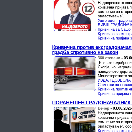
Надворешната канц
кривична пријава 
сомнение за сторе
овластување“.
Кривична против ексградоначал
градба спротивно на закон
360 степени
-
03.0
„Ваквото одобрени
Скопје, кој изград
наведеното дејств
Министерството за 
Сомнежи за незако
ПОРАНЕШЕН ГРАДОНАЧАЛНИК за
Вечер
-
03.06.2026
Надворешната канц
кривична пријава 
сомнение за сторе
овластување“, сооп