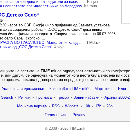
МВР поднесе кривични за четири деца и пет родители за насилството врз малолетничката во Аеродром
Рацин
за насилството врз малолетничка во Аеродром
Кајгана
ОС Детско Село“
26
2:30 часот во СВР Скопје било пријавено од Јавната установа
тар за социјална работа – „СОС Детско Село“ дека нивна
чка била физички нападната. Според пријавеното, на 06.07.2026
о село Сарај, скопско, ...
РАСПРАВИЈА ПРЕРАСНА ВО НАСИЛСТВО: Малолетничка од „СОС Детско Село“ брутално нападната!
ПРВ.мк
тничка од „СОС Детско Село“
Фокус
озициите на вестите на TIME.mk се одредуваат автоматски со компјутерс
е, или датум, се однесува на моментот кога веста била внесена или ос
не презема никаква одговорност за веродостојноста на преземените ин
Услови за индексирање
-
Како работи TIME.mk?
-
Маркетинг
-
Блог
-
 Search
-
Речник
-
Прогноза
-
Трезор
-
Јавни набавки
-
Архива 2000-2
Мобилна верзија
-
RSS
-
Widgets
-
10h
-
17h
-
23h
Terms of Use
-
Privacy
© 2008 - 2026 TIME.mk