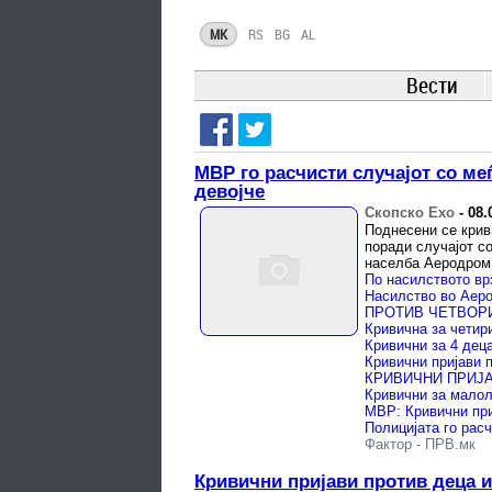
MK
RS
BG
AL
Вести
МВР го расчисти случајот со ме
девојче
Скопско Ехо
-
08.
Поднесени се крив
поради случајот с
населба Аеродром
Фактор
-
ПРВ.мк
Кривични пријави против деца 