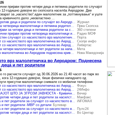
026
чни пријави против четири деца и петмина родители по случајот
з 12-годишно девојче во скопската населба Аеродром. Две
оварат за „насилство“,еден малолетник за „поттикнување“ и уште
а кривичното дело „неовластено ...
Кривични пријави против деца и родители по случајот во Аеродром
Журнал
Кривични пријави за четворица малолетници и петмина родители по нападот во Аеродром
Прва Скопска
МВР: Кривични пријави за четири деца и петмина родители за случајот со насилството врз малолетничката во Аеродром
360 степени
МВР поднесе кривични пријави против четворица малолетници и петмина родители по нападот врз 12-годишно девојче во Аеродром
Радио МОФ
СВР Скопје: Расчистен случајот со насилството врз малолетничка во Аеродром, поднесена кривична пријава против четири деца и пет родители
Порта
Расчистен случајот со насилството врз малолетничка во Аеродром: Поднесена кривична пријава против четири деца и пет родители
Скопје инфо
Расчистен случајот со насилството врз малолетничка во Аеродром, поднесена кривична пријава против четири деца и пет родители
Либертас
Кривични пријави за четири малолетници и пет родители за нападот врз 12-годишно девојче во Аеродром
Мета
За насилството врз малолетничка во Аеродром поднесена кривична пријава против четири деца и пет родители
Нова Македонија
вото врз малолетничка во Аеродром: Поднесена
 деца и пет родители
6
 го расчисти случајот од 30.06.2026 во 21:40 часот во парк во
 кога 12-годишно девојче, беше физички нападнато од
руги присутни малолетници снимале со мобилни телефони.
Расчистен случајот со насилството врз малолетничка во Аеродром, поднесена кривична пријава против четири деца и пет родители
Фокус
Расчистен случајот со насилството врз малолетничка во Аеродром, поднесена кривична пријава против четири деца и пет родители
24Инфо
РАСЧИСТЕН СЛУЧАЈОТ ШТО ЈА ЗГРОЗИ ЈАВНОСТА - Кривични пријави за четири малолетници и пет родители
Вечер
Кривични пријави против четири деца и пет родители за насилството врз малолетничката во Аеродром
Макфакс
Кривична за 4 деца и пет родители за случајот со насилството врз малолетничката во Аеродром
iNFOMAX
а и пет родители -МВР со детали
Булевар
Кривична за 4 деца и пет родители за случајот со насилството врз малолетничката во Аеродром
Пулс24
Кривични пријави против четири деца и пет родители за насилството врз малолетничката во Аеродром
Во Центар