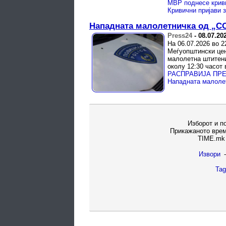
Кривични пријави 
Нападната малолетничка од „С
Press24
-
08.07.20
На 06.07.2026 во 2
Меѓуопштински цен
малолетна штитени
околу 12:30 часот в
Нападната малоле
Изборот и п
Прикажаното врем
TIME.mk 
Извори
-
Tag