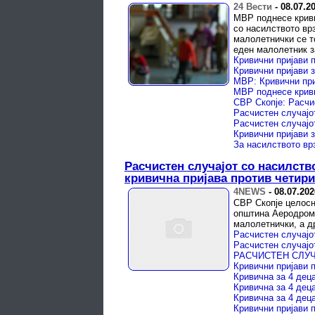
24 Вести
-
08.07.2
МВР поднесе криви
со насилството вр
малолетнички се т
еден малолетник з
Расчистен случајот со насилст
кривична пријава против четири
4NEWS
-
08.07.202
СВР Скопје целосно
општина Аеродром,
малолетнички, а д
Кривична за 4 дец