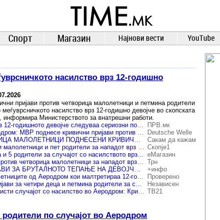
TIME.mk
ВЕСТИ
NEWS
Спорт
Магазин
Најнови вести
YouTube
ѓуврсничкото насилство врз 12-годишно
07.2026
ични пријави против четворица малолетници и петмина родители
о меѓуврсничкото насилство врз 12-годишно девојче во скопската
, информира Министерството за внатрешни работи.
По насилството врз 12-годишното девојче следуваа сериозни последици – пријавени и родители
ПРВ.мк
Насилство во Аеродром: МВР поднесе кривични пријави против четири деца и петмина родители
Deutsche Welle
ПРОТИВ ЧЕТВОРИЦА МАЛОЛЕТНИЦИ ПОДНЕСЕНИ КРИВИЧНИ ПРИЈАВИ ЗА НАСИЛСТВО, ПОТТИКНУВАЊЕ И НЕОВЛАСТЕНО СНИМАЊЕ ЗА МАЛТРЕТИРАЊЕТО НА 12-ГОДИШНО ДЕВОЈЧЕ ВО АЕРОДРОМ, ПРИЈАВИ ИМА И ПРОТИВ 5 РОДИТЕЛИ
Сакам да кажам
Кривична за четири малолетници и пет родители за нападот врз 12-годишно девојче во Аеродром
Скопје1
Кривични за 4 деца и 5 родители за случајот со насилството врз малолетничка во Аеродром
еМагазин
Кривични пријави против четворица малолетници за нападот врз 12-годишно девојче во Аеродром
Трн
КРИВИЧНИ ПРИЈАВИ ЗА БРУТАЛНОТО ТЕПАЊЕ НА ДЕВОЈЧЕТО ВО АЕРОДРОМ Ќе одговараат четири деца и петмина родители
+инфо
Кривични за малолетниците од Аеродром кои малтретираа 12-годишно девојче
Проверено
МВР: Кривични пријави за четири деца и петмина родители за случајот со насилството врз малолетничката во Аеродром
Независен
Полицијата го расчисти случајот со насилство во Аеродром: Кривични пријави против четири малолетници и пет родители
ТВ21
и родители по случајот во Аеродром