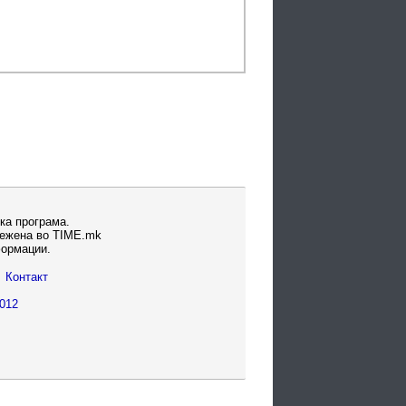
ка програма.
вежена во TIME.mk
формации.
Контакт
012