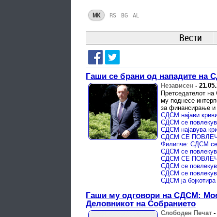
MK
RS
BG
AL
Вести
Гаши се брани од нападите на 
Независен
-
21.05
Претседателот на 
му поднесе интерп
за финансирање и 
СДСМ најавува кри
СДСМ се повлекув
Гаши му одговори на СДСМ: Мое
Деловникот на Собранието
Слободен Печат