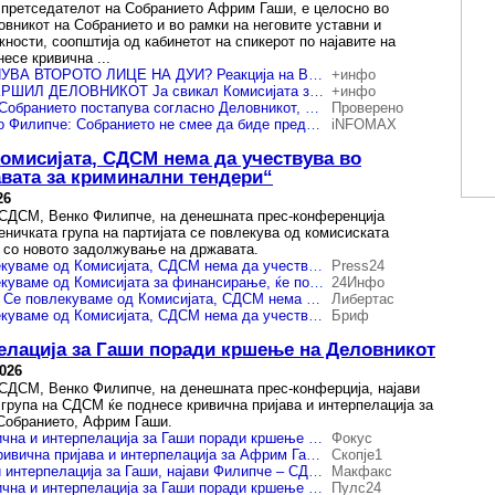
претседателот на Собранието Африм Гаши, е целосно во
овникот на Собранието и во рамки на неговите уставни и
ности, соопштија од кабинетот на спикерот по најавите на
есе кривична ...
ДАЛИ СДСМ СТАНУВА ВТОРОТО ЛИЦЕ НА ДУИ? Реакција на Вреди на опструкциите во Собранието
+инфо
ГАШИ НЕ ГО ПРЕКРШИЛ ДЕЛОВНИКОТ Ја свикал Комисијата за финансирање за да се испочитуваат роковите
+инфо
Претседателот на Собранието постапува согласно Деловникот, велат од неговиот Кабинет
Проверено
Кабинет на Гаши до Филипче: Собранието не смее да биде предмет на дневно-политички конструкции
iNFOMAX
омисијата, СДСМ нема да учествува во
вата за криминални тендери“
26
СДСМ, Венко Филипче, на денешната прес-конференција
еничката група на партијата се повлекува од комисиската
 со новото задолжување на државата.
Филипче: Се повлекуваме од Комисијата, СДСМ нема да учествува во брутално, задолжување на државата за криминални тендери
Press24
Филипче: Се повлекуваме од Комисијата за финансирање, ќе поднесеме и кривична пријава против Гаши
24Инфо
(ВИДЕО) Филипче: Се повлекуваме од Комисијата, СДСМ нема да учествува во брутално, задолжување на државата за криминални тендери
Либертас
Филипче: Се повлекуваме од Комисијата, СДСМ нема да учествува во брутално, задолжување на државата за криминални тендери
Бриф
елација за Гаши поради кршење на Деловникот
2026
СДСМ, Венко Филипче, на денешната прес-конферција, најави
 група на СДСМ ќе поднесе кривична пријава и интерпелација за
Собранието, Африм Гаши.
СДСМ најави кривична и интерпелација за Гаши поради кршење на Деловникот
Фокус
Филипче највува кривична пријава и интерпелација за Африм Гаши за кршење на Деловникот
Скопје1
Кривична пријава и интерпелација за Гаши, најави Филипче – СДСМ се повлекува од Комисијата
Макфакс
СДСМ најави кривична и интерпелација за Гаши поради кршење на Деловникот
Пулс24