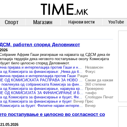
TIME.mk
ВЕСТИ
NEWS
Спорт
Магазин
Најнови вести
YouTube
СДСМ, работел според Деловникот
.2026
Собрание Африм Гаши реагираше на најавата од СДСМ дека ќе
елација тврдејќи дека неговото постапување околу Комисијата
буџет било целосно според Деловникот.
СДСМ најави кривична пријава и интерпелација против Гаши и нема да учествува во расправата за новото задолжување
Независен
СДСМ се повлекува од Комисијата за финансирање: „Нема да бидеме дел од брутално задолжување“
Фокус
вична пријава и интерпелација против Гаши
Рацин
СДСМ СЕ ПОВЛЕЧЕ ОД КОМИСИСКАТА РАСПРАВА ЗА НОВО ЗАДОЛЖУВАЊЕ ОД 260 МИЛИОНИ ЕВРА И НАЈАВИ КРИВИЧНА И ИНТЕРПЕЛАЦИЈА ЗА ГАШИ ЗАШТО ЈА ЗАОБИКОЛУВА ЛУКАРЕВСКА
Сакам да кажам
Филипче: СДСМ се повлекува од собраниската Комисија за финансирање и буџет, нема да учествува во брутално задолжување на државата
360 степени
СДСМ се повлекува од Комисијата за финансирање, најавува кривична за Гаши
Проверено
СДСМ СЕ ПОВЛЕЧЕ ОД КОМИСИЈАТА ЗА ФИНАНСИРАЊЕ И БУЏЕТ Филипче најави кривична за Гаши бидејќи закажал седница без Лукаревска
+инфо
СДСМ се повлекува од Комисијата за финансирање и буџет, Филипче најави и кривична пријава и интерпелација за Гаши
Слободен Печат
а од Комисијата за финансирање и буџет
Вечер Прес
СДСМ ја бојкотира Комисијата за буџет: Филипче најави интерпелација за Гаши поради кршење на Деловникот
Вечер
то постапување е целосно во согласност со
-
21.05.2026