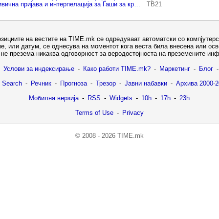
Филипче најави кривична пријава и интерпелација за Гаши за кршење на Деловникот на Собранието
ТВ21
озициите на вестите на TIME.mk се одредуваат автоматски со компјутерс
е, или датум, се однесува на моментот кога веста била внесена или ос
не презема никаква одговорност за веродостојноста на преземените ин
Услови за индексирање
-
Како работи TIME.mk?
-
Маркетинг
-
Блог
-
 Search
-
Речник
-
Прогноза
-
Трезор
-
Јавни набавки
-
Архива 2000-2
Мобилна верзија
-
RSS
-
Widgets
-
10h
-
17h
-
23h
Terms of Use
-
Privacy
© 2008 - 2026 TIME.mk