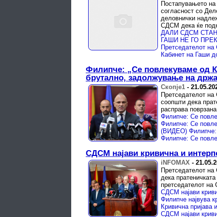
Постапувањето на 
согласност со Дел
деловнички надлеж
СДСМ дека ќе подн
Филипче: „Се повлекуваме од К
брутално, задолжување на држа
Скопје1
-
21.05.20
Претседателот на 
соопшти дека прат
расправа поврзана
СДСМ најави кривична и интерп
iNFOMAX
-
21.05.
Претседателот на 
дека пратеничката
претседателот на 