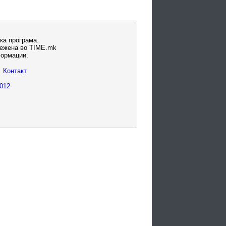
ка програма.
вежена во TIME.mk
формации.
Контакт
012