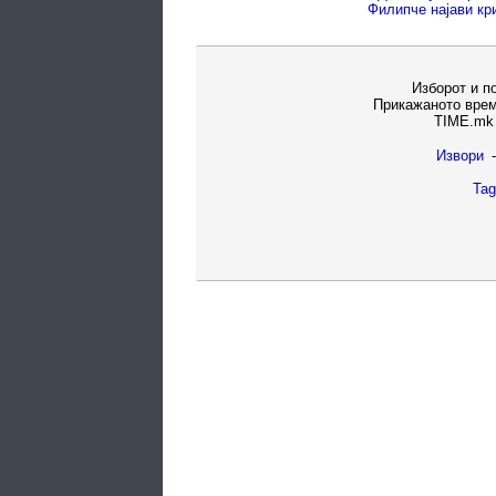
Изборот и п
Прикажаното врем
TIME.mk 
Извори
-
Tag