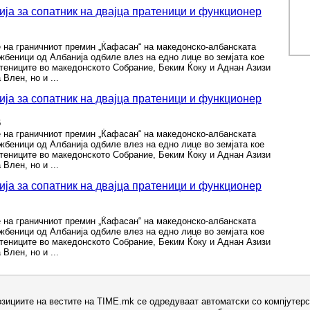
ија за сопатник на двајца пратеници и функционер
 на граничниот премин „Ќафасан“ на македонско-албанската
жбеници од Албанија одбиле влез на едно лице во земјата кое
тениците во македонското Собрание, Беким Ќоку и Аднан Азизи
Влен, но и ...
ија за сопатник на двајца пратеници и функционер
6
 на граничниот премин „Ќафасан“ на македонско-албанската
жбеници од Албанија одбиле влез на едно лице во земјата кое
тениците во македонското Собрание, Беким Ќоку и Аднан Азизи
Влен, но и ...
ија за сопатник на двајца пратеници и функционер
 на граничниот премин „Ќафасан“ на македонско-албанската
жбеници од Албанија одбиле влез на едно лице во земјата кое
тениците во македонското Собрание, Беким Ќоку и Аднан Азизи
Влен, но и ...
озициите на вестите на TIME.mk се одредуваат автоматски со компјутерс