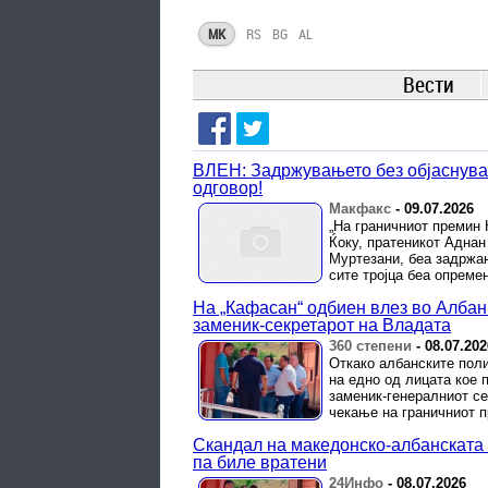
MK
RS
BG
AL
Вести
ВЛЕН: Задржувањето без објаснува
одговор!
Макфакс
-
09.07.2026
„На граничниот премин
Ќоку, пратеникот Аднан
Муртезани, беа задржан
сите тројца беа опремен
На „Ќафасан“ одбиен влез во Албани
заменик-секретарот на Владата
360 степени
-
08.07.202
Откако албанските поли
на едно од лицата кое 
заменик-генералниот се
чекање на граничниот п
Скандал на македонско-албанската 
па биле вратени
24Инфо
-
08.07.2026