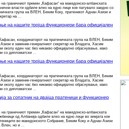
 на граничниот премин „Ќафасан“ на македонско-албанската
анични власти одбиле влез на едно лице кое патувало заедно со
ничката група на ВЛЕН, Беким Ќоку, пратеникот Аднан Азизи и
ретар на ...
ње на нашите тројца функционери бара официјален
 Ќафасан, координаторот на пратеничката група на ВЛЕН, Беким
 Азизи и заменик-генералниот секретар на Владата, Хасим
и околу еден час без никакво официјално објаснување, иако
и со дипломатски ...
ње на нашите тројца функционери бара официјален
 Ќафасан, координаторот на пратеничката група на ВЛЕН, Беким
 Азизи и заменик-генералниот секретар на Владата, Хасим
и околу еден час без никакво официјално објаснување, иако
и со дипломатски ...
ија за сопатник на двајца пратеници и функционер
 на граничниот премин „Ќафасан“ на македонско-албанската
жбеници од Албанија одбиле влез на едно лице во земјата кое
тениците во македонското Собрание, Беким Ќоку и Аднан Азизи
Влен, но и ...