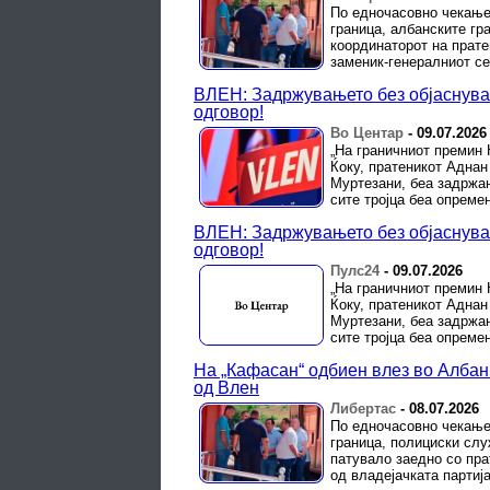
По едночасовно чекање
граница, албанските гр
координаторот на прате
заменик-генералниот сек
ВЛЕН: Задржувањето без објаснува
одговор!
Во Центар
-
09.07.2026
„На граничниот премин
Ќоку, пратеникот Аднан
Муртезани, беа задржан
сите тројца беа опремен
ВЛЕН: Задржувањето без објаснува
одговор!
Пулс24
-
09.07.2026
„На граничниот премин
Ќоку, пратеникот Аднан
Муртезани, беа задржан
сите тројца беа опремен
На „Ќафасан“ одбиен влез во Албан
од Влен
Либертас
-
08.07.2026
По едночасовно чекање
граница, полициски слу
патувало заедно со пра
од владејачката партија 