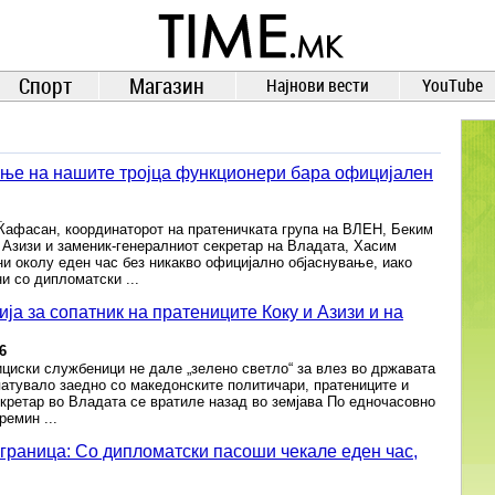
TIME.mk
ВЕСТИ
NEWS
Спорт
Магазин
Најнови вести
YouTube
ње на нашите тројца функционери бара официјален
 Ќафасан, координаторот на пратеничката група на ВЛЕН, Беким
 Азизи и заменик-генералниот секретар на Владата, Хасим
и околу еден час без никакво официјално објаснување, иако
и со дипломатски ...
ја за сопатник на пратениците Ќоку и Азизи и на
6
циски службеници не дале „зелено светло“ за влез во државата
патувало заедно со македонските политичари, пратениците и
кретар во Владата се вратиле назад во земјава По едночасовно
ремин ...
граница: Со дипломатски пасоши чекале еден час,