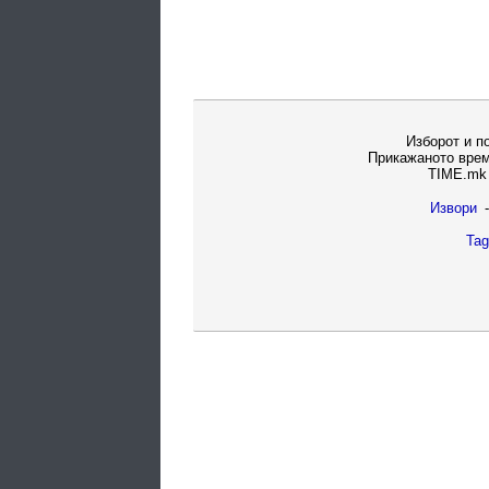
Изборот и п
Прикажаното врем
TIME.mk 
Извори
-
Tag