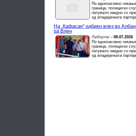
По едночасовно чекање
граница, полициски слу
патувало заедно со пра
од владејачката партија 
На „Ќафасан“ одбиен влез во Албан
од Влен
Либертас
-
08.07.2026
По едночасовно чекање
граница, полициски слу
патувало заедно со пра
од владејачката партија 