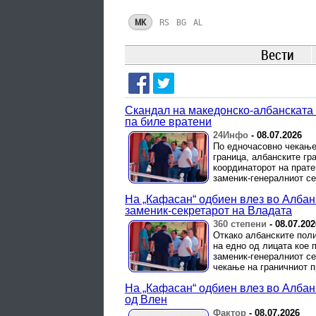
MK
RS
BG
AL
Вести
Скандал на македонско-албанската 
па биле вратени
24Инфо
-
08.07.2026
По едночасовно чекање
граница, албанските гр
координаторот на прате
заменик-генералниот сек
На „Ќафасан“ одбиен влез во Албани
заменик-секретарот на Владата
360 степени
-
08.07.202
Откако албанските поли
на едно од лицата кое 
заменик-генералниот се
чекање на граничниот п
На „Ќафасан“ одбиен влез во Албан
од Влен
Фактор
-
08.07.2026