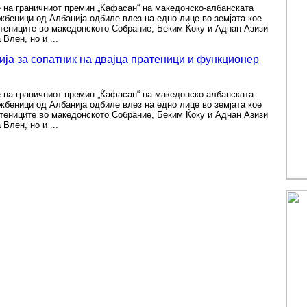
 на граничниот премин „Ќафасан“ на македонско-албанската
жбеници од Албанија одбиле влез на едно лице во земјата кое
тениците во македонското Собрание, Беким Ќоку и Аднан Азизи
Влен, но и ...
ија за сопатник на двајца пратеници и функционер
 на граничниот премин „Ќафасан“ на македонско-албанската
жбеници од Албанија одбиле влез на едно лице во земјата кое
тениците во македонското Собрание, Беким Ќоку и Аднан Азизи
Влен, но и ...