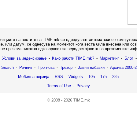
озициите на вестите на TIME.mk се одредуваат автоматски со компјутерс
е, или датум, се однесува на моментот кога веста била внесена или ос
не презема никаква одговорност за веродостојноста на преземените ин
Услови за индексирање
-
Како работи TIME.mk?
-
Маркетинг
-
Блог
-
 Search
-
Речник
-
Прогноза
-
Трезор
-
Јавни набавки
-
Архива 2000-2
Мобилна верзија
-
RSS
-
Widgets
-
10h
-
17h
-
23h
Terms of Use
-
Privacy
© 2008 - 2026 TIME.mk