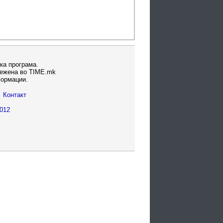
ка програма.
вежена во TIME.mk
формации.
Контакт
012