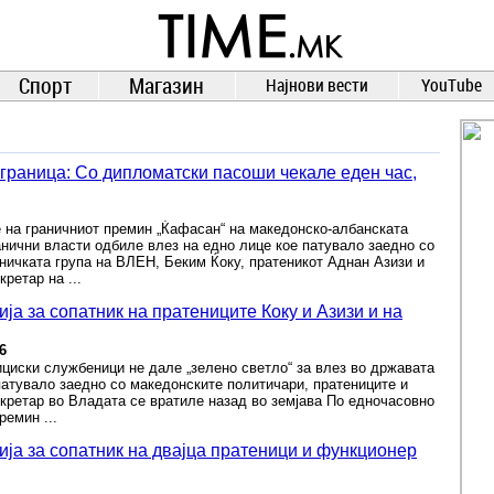
TIME.mk
ВЕСТИ
NEWS
Спорт
Магазин
Најнови вести
YouTube
граница: Со дипломатски пасоши чекале еден час,
 на граничниот премин „Ќафасан“ на македонско-албанската
анични власти одбиле влез на едно лице кое патувало заедно со
ничката група на ВЛЕН, Беким Ќоку, пратеникот Аднан Азизи и
ретар на ...
ја за сопатник на пратениците Ќоку и Азизи и на
6
циски службеници не дале „зелено светло“ за влез во државата
патувало заедно со македонските политичари, пратениците и
кретар во Владата се вратиле назад во земјава По едночасовно
ремин ...
ија за сопатник на двајца пратеници и функционер