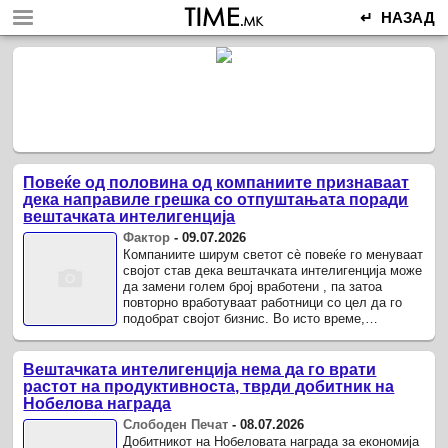
↵ НАЗАД
Повеќе од половина од компаниите признаваат
дека направиле грешка со отпуштањата поради
вештачката интелигенција
Фактор
-
09.07.2026
Компаниите ширум светот сè повеќе го менуваат
својот став дека вештачката интелигенција може
да замени голем број вработени , па затоа
повторно вработуваат работници со цел да го
подобрат својот бизнис. Во исто време,
инвеститорите сè повеќе се прашуваат колку е
одржлив ...
Вештачката интелигенција нема да го врати
растот на продуктивноста, тврди добитник на
Нобелова награда
Слободен Печат
-
08.07.2026
Добитникот на Нобеловата награда за економија