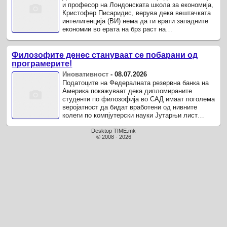
и професор на Лондонската школа за економија,
Кристофер Писаридис, верува дека вештачката
интелигенција (ВИ) нема да ги врати западните
економии во ерата на брз раст на
продуктивноста, објави Тhenextweb.com.
Филозофите денес стануваат се побарани од
програмерите!
Иновативност
-
08.07.2026
Податоците на Федералната резервна банка на
Америка покажуваат дека дипломираните
студенти по филозофија во САД имаат поголема
веројатност да бидат вработени од нивните
колеги по компјутерски науки Јутарњи лист
пренесува анализа од The ​​Economist.
Desktop TIME.mk
© 2008 - 2026