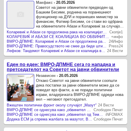
Бесими во одбрана на Абази и Коларевиќ за
Макфакс
-
20.05.2026
случајот „Мазут’’
Советот на јавни обвинители предводен од
Башким Бесими, роднина на поранешниот
функционер на ДУИ и поранешен министер за
финансии, Фатмир Бесими, се стави во одбрана
на обвинителите Абази и Коларевиќ за случајот
„Мазут’’ вреден 167 милиони евра, ...
Коларевиќ и Абази се продолжена рака на коалицијата СДС и ДУИ, правосудството не смее да биде штит за криминалот на СДС и ДУИ, велат од ВМРО-ДПМНЕ
Скопје1
КОЛАРЕВИЌ И АБАЗИ СЕ КОАЛИЦИЈА ВО ОБВИНИТЕЛСТВОТО Од ВМРО-ДПМНЕ бараат итна и независна истрага за случајот „Мазут“
+инфо
ВМРО-ДПМНЕ: Коларевиќ и Абази се продолжена рака на коалицијата СДС и ДУИ
24Инфо
ВМРО-ДПМНЕ: Правосудството не смее да биде штит за криминалот на СДС и ДУИ
Press24
Лефков: Тандемот Коларевиќ и Абази се коалиција во Обвинителството, како што се СДС и ДУИ во политиката
24 Вести
Еден по еден: ВМРО-ДПМНЕ сега го нападна и
претседателот на Советот на јавни обвинители
Независен
-
20.05.2026
Откако Советот на јавни обвинители соопшти
дека постапки за јавни обвинители може да се
поведат врз факти, а не поради политички
изјави, владејачката ВМРО-ДПМНЕ одреди нова
вел – неговиот претседател.
Вжештен политички фронт околу случајот „Мазут“
24 Вести
ВМРО-ДПМНЕ се однесува како „обвинител од Тему“: Ахмети се пожалил кај странците за случајот со мазутот
Слободен Печат
ВМРО-ДПМНЕ се однесува како „обвинител од Тему“: Ахмети се пожалил кај странците за случајот со мазутот
iNFOMAX
Додека ЕСМ ја спрема жалбата за мазутот, ВМРО-ДПМНЕ „пука“ кон обвинителката за недокажаните злоупотреби
Слободен Печат