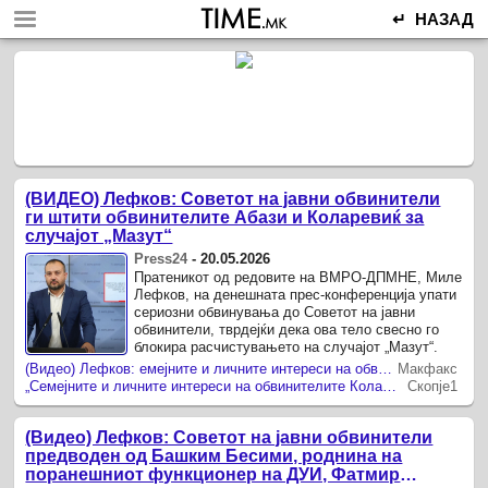
↵ НАЗАД
(ВИДЕО) Лефков: Советот на јавни обвинители
ги штити обвинителите Абази и Коларевиќ за
случајот „Мазут“
Press24
-
20.05.2026
Пратеникот од редовите на ВМРО-ДПМНЕ, Миле
Лефков, на денешната прес-конференција упати
сериозни обвинувања до Советот на јавни
обвинители, тврдејќи дека ова тело свесно го
блокира расчистувањето на случајот „Мазут“.
(Видео) Лефков: емејните и личните интереси на обвинителите Коларевиќ и Абази, ги амнестираа осомничените блиски до СДС и ДУИ за случајот „Мазут“ вреден 167 милиони евра
Макфакс
„Семејните и личните интереси на обвинителите Коларевиќ и Абази, ги амнестираше осомничените блиски до СДС и ДУИ за случајот „Мазут“ вреден 167 милиони евра“, вели Лефков
Скопје1
(Видео) Лефков: Советот на јавни обвинители
предводен од Башким Бесими, роднина на
поранешниот функционер на ДУИ, Фатмир