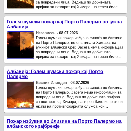
за повредени лица. Веднаш по добиената
пријава за пожарот кај Химара, на терен биле
испратени екипи на противпожарната служба кои
интервенираат за ...
Голем шумски пожар кај Порто Палермо во јужна
Албанија
Независен
-
08.07.2026
Голем шумски пожар избувна синоќа во близина
на Порто Палермо, во општината Химара, на
јужниот албански брег. Засега нема информации
за повредени лица. Веднаш по добиената
пријава за пожарот кај Химара, на терен биле
испратени екипи на противпожарната служба кои
интервенираат за ...
Албанија: Голем шумски пожар кај Порто
Палермо
Весник Илинден
-
08.07.2026
Голем шумски пожар избувна синоќа во близина
на Порто Палермо. Засега нема информации за
повредени лица. Веднаш по добиената пријава
за пожарот кај Химара, на терен биле испратени
екипи на противпожарната служба кои
интервенираат за негово ставање под контрола.
Пожар избувна во близина на Порто Палермо на
албанското крајбрежје