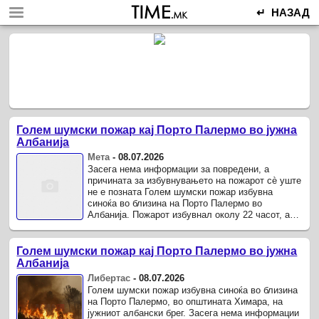
↵ НАЗАД
Голем шумски пожар кај Порто Палермо во јужна
Албанија
Мета
-
08.07.2026
Засега нема информации за повредени, а
причината за избувнувањето на пожарот сè уште
не е позната Голем шумски пожар избувна
синоќа во близина на Порто Палермо во
Албанија. Пожарот избувнал околу 22 часот, а
пламените јазици брзо се прошириле на неколку
ридови во околината.
Голем шумски пожар кај Порто Палермо во јужна
Албанија
Либертас
-
08.07.2026
Голем шумски пожар избувна синоќа во близина
на Порто Палермо, во општината Химара, на
јужниот албански брег. Засега нема информации