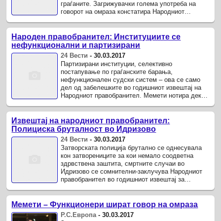
граѓаните. Загрижувачки голема употреба на
говорот на омраза констатира Народниот
правобранител во Годишниот извештај за ...
Народен правобранител: Институциите се
нефункционални и партизирани
24 Вести
-
30.03.2017
Партизирани институции, селективно
постапување по граѓанските барања,
нефункционален судски систем – ова се само
дел од забелешките во годишниот извештај на
Народниот правобранител. Мемети нотира дека
оваа година наместо унапредување, има ...
Извештај на народниот правобранител:
Полициска бруталност во Идризово
24 Вести
-
30.03.2017
Затворската полиција брутално се однесувала
кон затворениците за кои немало соодветна
здрвствена заштита, смртните случаи во
Идризово се сомнителни-заклучува Народниот
правобранител во годишниот извештај за
степенот на почитување, унапредување и ...
Мемети – Функционери шират говор на омраза
Р.С.Европа
-
30.03.2017