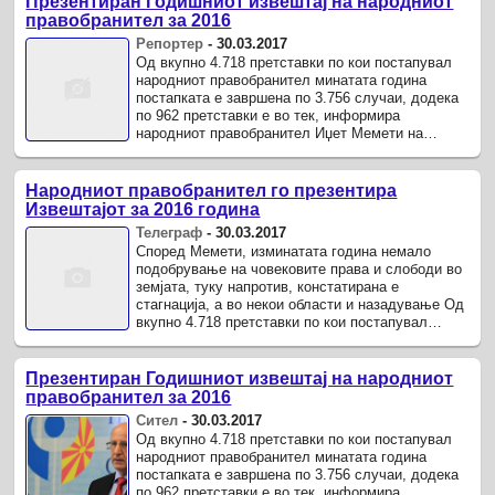
Презентиран Годишниот извештај на народниот
правобранител за 2016
Репортер
-
30.03.2017
Од вкупно 4.718 претставки по кои постапувал
народниот правобранител минатата година
постапката е завршена по 3.756 случаи, додека
по 962 претставки е во тек, информира
народниот правобранител Иџет Мемети на
денешната прес-конференција презентирајќи ...
Народниот правобранител го презентира
Извештајот за 2016 година
Телеграф
-
30.03.2017
Според Мемети, изминатата година немало
подобрување на човековите права и слободи во
земјата, туку напротив, констатирана е
стагнација, а во некои области и назадување Од
вкупно 4.718 претставки по кои постапувал
народниот правобранител минатата ...
Презентиран Годишниот извештај на народниот
правобранител за 2016
Сител
-
30.03.2017
Од вкупно 4.718 претставки по кои постапувал
народниот правобранител минатата година
постапката е завршена по 3.756 случаи, додека
по 962 претставки е во тек, информира