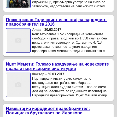
службеници, прекумерна употреба на сила во
затворите, недостатоци на пензискиот систем се
дел од неправилностите кои ги констатирал ...
Презентиран Годишниот извештај на народниот
правобранител за 2016
Алфа
-
30.03.2017
Констатиравме 1.523 повреди на човековите
слободи и права, а од нив во 1.358 случаи беа
прифатени интервенциите. Од вкупно 4.718
претставки по кои постапувал народниот
правобранител минатата година постапката е
завршена по 3.756 случаи, додека по ...
Иџет Мемети: Големо назадување на човековите
права и партизирани институции
Фактор
-
30.03.2017
Партизирани институции, селективно
постапување по граѓанските барања,
нефункционален судски систем – ова се само
дел од забелешките во годишниот извештај на
Народниот правобранител. Иџет Мемети нотира
дека оваа година наместо унапредување, има ...
Извештај на народниот правобранител:
Полициска бруталност во Идризово