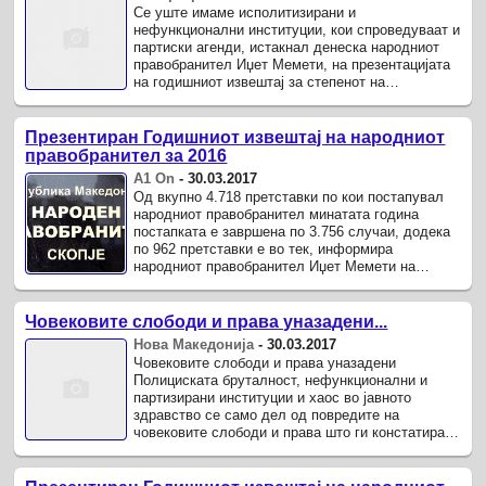
Се уште имаме исполитизирани и
нефункционални институции, кои спроведуваат и
партиски агенди, истакнал денеска народниот
правобранител Иџет Мемети, на презентацијата
на годишниот извештај за степенот на
почитување, унапредување и заштита на ...
Презентиран Годишниот извештај на народниот
правобранител за 2016
А1 On
-
30.03.2017
Од вкупно 4.718 претставки по кои постапувал
народниот правобранител минатата година
постапката е завршена по 3.756 случаи, додека
по 962 претставки е во тек, информира
народниот правобранител Иџет Мемети на
денешната прес-конференција презентирајќи ...
Човековите слободи и права уназадени...
Нова Македонија
-
30.03.2017
Човековите слободи и права уназадени
Полициската бруталност, нефункционални и
партизирани институции и хаос во јавното
здравство се само дел од повредите на
човековите слободи и права што ги констатирал
Народниот правобранител.