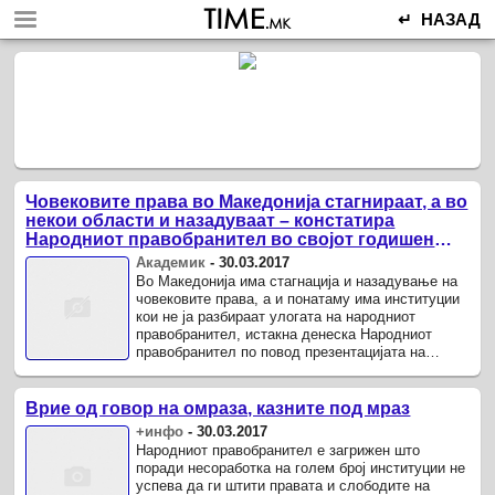
↵ НАЗАД
Човековите права во Македонија стагнираат, а во
некои области и назадуваат – констатира
Народниот правобранител во својот годишен
извештај
Академик
-
30.03.2017
Во Македонија има стагнација и назадување на
човековите права, а и понатаму има институции
кои не ја разбираат улогата на народниот
правобранител, истакна денеска Народниот
правобранител по повод презентацијата на
годишниот извештај за степенот на ...
Врие од говор на омраза, казните под мраз
+инфо
-
30.03.2017
Народниот правобранител е загрижен што
поради несоработка на голем број институции не
успева да ги штити правата и слободите на