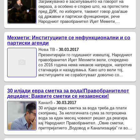
Загрижувачко е засилувањето на говорот на
омраза, а особено е спорно што, на протестите
пред ДИК, по изборите, таквиот говор доаѓаше
од државни и партиски функционери, рече
Народниот правобранител Иџет Мемети,
претставувајќи го извештајот за ...
Мехмети: Институциите се нефункционални и со
партиски агенди
Нова ТВ
-
30.03.2017
Презентирајќи го годишниот извештај, Народниот
правобранител Иџет Мехмети вели, споредено
со 2016 година нема никаков напредок, напротив
стагнација и назадувања. Како што вели тој,
институциите не соработуваат доволно со
Омбудсманот и се уште имаме ...
30 илјади евра сметка за вода!Правобранителот
дециден: Ваквите сметки се незаконски!
Канал5
-
30.03.2017
30 илјади евра сметка за вода треба да плати
скопјанец. За нелогичната сума за потрошена
вода за еден месец човекот решил да реагира
кај Народниот Правобранител. „Овие сметки,
претпријатието „Водовод и Канализација“ ги води
како вонредни сметки прво ...