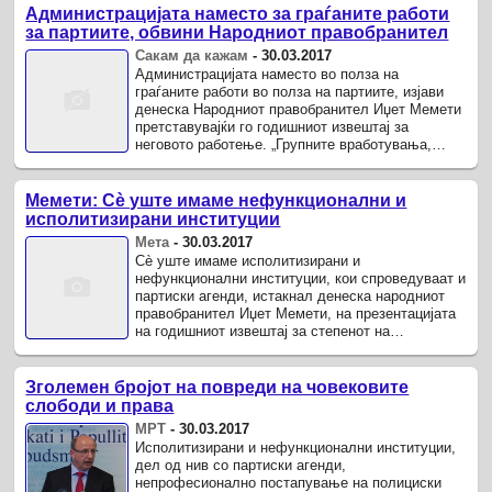
Администрацијата наместо за граѓаните работи
за партиите, обвини Народниот правобранител
Сакам да кажам
-
30.03.2017
Администрацијата наместо во полза на
граѓаните работи во полза на партиите, изјави
денеска Народниот правобранител Иџет Мемети
претставувајќи го годишниот извештај за
неговото работење. „Групните вработувања,
било по етничка било по партиска основа, ...
Мемети: Сè уште имаме нефункционални и
исполитизирани институции
Мета
-
30.03.2017
Сè уште имаме исполитизирани и
нефункционални институции, кои спроведуваат и
партиски агенди, истакнал денеска народниот
правобранител Иџет Мемети, на презентацијата
на годишниот извештај за степенот на
почитување, унапредување и заштита на ...
Зголемен бројот на повреди на човековите
слободи и права
МРТ
-
30.03.2017
Исполитизирани и нефункционални институции,
дел од нив со партиски агенди,
непрофесионално постапување на полициски