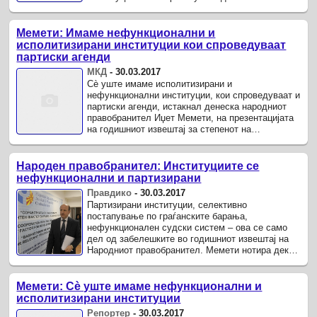
Омбудсманот и се уште имаме ...
Мемети: Имаме нефункционални и
исполитизирани институции кои спроведуваат
партиски агенди
МКД
-
30.03.2017
Сè уште имаме исполитизирани и
нефункционални институции, кои спроведуваат и
партиски агенди, истакнал денеска народниот
правобранител Иџет Мемети, на презентацијата
на годишниот извештај за степенот на
почитување, унапредување и заштита на ...
Народен правобранител: Институциите се
нефункционални и партизирани
Правдико
-
30.03.2017
Партизирани институции, селективно
постапување по граѓанските барања,
нефункционален судски систем – ова се само
дел од забелешките во годишниот извештај на
Народниот правобранител. Мемети нотира дека
оваа година наместо унапредување, има ...
Мемети: Сè уште имаме нефункционални и
исполитизирани институции
Репортер
-
30.03.2017