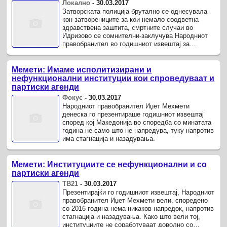
Локално
-
30.03.2017
Затворската полиција брутално се однесувала
кон затворениците за кои немало соодветна
здравствена заштита, смртните случаи во
Идризово се сомнителни-заклучува Народниот
правобранител во годишниот извештај за
степенот на почитување, унапредување и ...
Мемети: Имаме исполитизирани и
нефункционални институции кои спроведуваат и
партиски агенди
Фокус
-
30.03.2017
Народниот правобранител Иџет Мехмети
денеска го презентираше годишниот извештај
според кој Македонија во споредба со минатата
година не само што не напредува, туку напротив
има стагнација и назадувања.
Мемети: Институциите се нефункционални и со
партиски агенди
ТВ21
-
30.03.2017
Презентирајќи го годишниот извештај, Народниот
правобранител Иџет Мехмети вели, споредено
со 2016 година нема никаков напредок, напротив
стагнација и назадувања. Како што вели тој,
институциите не соработуваат доволно со