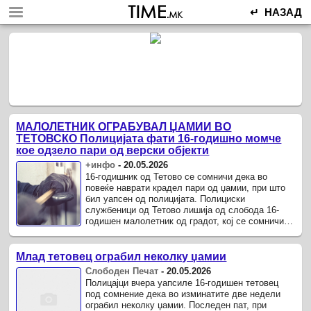
↵ НАЗАД
МАЛОЛЕТНИК ОГРАБУВАЛ ЏАМИИ ВО
ТЕТОВСКО Полицијата фати 16-годишно момче
кое одзело пари од верски објекти
+инфо
-
20.05.2026
16-годишник од Тетово се сомничи дека во
повеќе наврати крадел пари од џамии, при што
бил уапсен од полицијата. Полициски
службеници од Тетово лишија од слобода 16-
годишен малолетник од градот, кој се сомничи
дека во изминатите две недели извршил ...
Млад тетовец ограбил неколку џамии
Слободен Печат
-
20.05.2026
Полицајци вчера уапсиле 16-годишен тетовец
под сомнение дека во изминатите две недели
ограбил неколку џамии. Последен пат, при