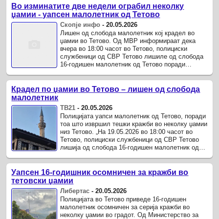
Во изминатите две недели ограбил неколку
џамии - уапсен малолетник од Тетово
Скопје инфо
-
20.05.2026
Лишен од слобода малолетник кој крадел во
џамии во Тетово. Од МВР информираат дека
вчера во 18:00 часот во Тетово, полициски
службеници од СВР Тетово лишиле од слобода
16-годишен малолетник од Тетово поради
постоење на основано сомнение за сторени ...
Крадел по џамии во Тетово – лишен од слобода
малолетник
ТВ21
-
20.05.2026
Полицијата уапси малолетник од Тетово, поради
тоа што извршил тешки кражби во неколку џамии
низ Тетово. „На 19.05.2026 во 18:00 часот во
Тетово, полициски службеници од СВР Тетово
лишија од слобода 16-годишен малолетник од
Тетово поради постоење на ...
Уапсен 16-годишник осомничен за кражби во
тетовски џамии
Либертас
-
20.05.2026
Полицијата во Тетово приведе 16-годишен
малолетник осомничен за серија кражби во
неколку џамии во градот. Од Министерство за