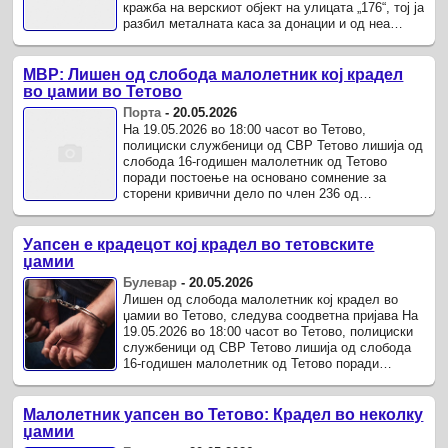
кражба на верскиот објект на улицата „176“, тој ја
разбил металната каса за донации и од неа
одзел пари.
МВР: Лишен од слобода малолетник кој крадел
во џамии во Тетово
Порта
-
20.05.2026
На 19.05.2026 во 18:00 часот во Тетово,
полициски службеници од СВР Тетово лишија од
слобода 16-годишен малолетник од Тетово
поради постоење на основано сомнение за
сторени кривични дело по член 236 од
Кривичниот законик – „тешка кражба“.
Уапсен е крадецот кој крадел во тетовските
џамии
Булевар
-
20.05.2026
Лишен од слобода малолетник кој крадел во
џамии во Тетово, следува соодветна пријава На
19.05.2026 во 18:00 часот во Тетово, полициски
службеници од СВР Тетово лишија од слобода
16-годишен малолетник од Тетово поради
постоење на основано сомнение за ...
Малолетник уапсен во Тетово: Крадел во неколку
џамии