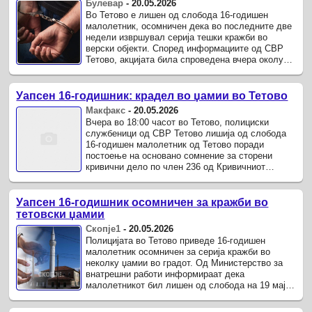
Булевар
-
20.05.2026
Во Тетово е лишен од слобода 16-годишен
малолетник, осомничен дека во последните две
недели извршувал серија тешки кражби во
верски објекти. Според информациите од СВР
Тетово, акцијата била спроведена вчера околу
18 часот, при што полициски ...
Уапсен 16-годишник: крадел во џамии во Тетово
Макфакс
-
20.05.2026
Вчера во 18:00 часот во Тетово, полициски
службеници од СВР Тетово лишија од слобода
16-годишен малолетник од Тетово поради
постоење на основано сомнение за сторени
кривични дело по член 236 од Кривичниот
законик – „тешка кражба“.
Уапсен 16-годишник осомничен за кражби во
тетовски џамии
Скопје1
-
20.05.2026
Полицијата во Тетово приведе 16-годишен
малолетник осомничен за серија кражби во
неколку џамии во градот. Од Министерство за
внатрешни работи информираат дека
малолетникот бил лишен од слобода на 19 мај
околу 18 часот од страна на полициски ...