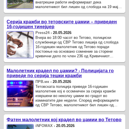
внатрешни работи информираат дека
малолетникот бил лишен од слобода на 19 мај
околу 18 часот од страна на полициски ...
Серија кражби во тетовските џамии – приведен
16-годишен тинејџер
Press24
-
20.05.2026
Вчера во 18:00 часот во Тетово, полициски
службеници од СВР Тетово лишија од слобода
16-годишен малолетник од Тетово поради
постоење на основано сомнение за сторени
кривични дело по член 236 од Кривичниот
законик – „тешка кражба“.
Малолетник крадел по џамии? - Полицијата го
приведе по серија тешки кражби
ПРВ.мк
-
20.05.2026
Тетовската полиција приведе 16-годишен
малолетник кој е осомничен за серија кражби
извршени во неколку џамии во градот во
изминатите две недели. Според информациите
од СВР Тетово, малолетникот бил лишен од
слобода на 19 мај околу 18 часот, поради ...
Фатен малолетник кој крадел во џамии во Тетово
iNFOMAX
-
20.05.2026