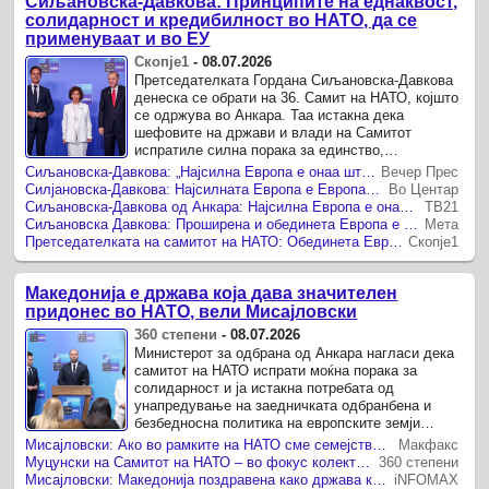
Сиљановска-Давкова: Принципите на еднаквост,
солидарност и кредибилност во НАТО, да се
применуваат и во ЕУ
Скопје1
-
08.07.2026
Претседателката Гордана Сиљановска-Давкова
денеска се обрати на 36. Самит на НАТО, којшто
се одржува во Анкара. Таа истакна дека
шефовите на држави и влади на Самитот
испратиле силна порака за единство,
солидарност и заедничка одговорност на
Сиљановска-Давкова: „Најсилна Европа е онаа што живее во мир и демократија, заснована на принципи и вредности“
Вечер Прес
сојузниците во справување со ...
Силјановска-Давкова: Најсилната Европа е Европа што живее во мир
Во Центар
Сиљановска-Давкова од Анкара: Најсилна Европа е онаа која живее во мир и демократија заснована на принципи и вредности
ТВ21
Сиљановска Давкова: Проширена и обединета Европа е посилна Европа
Мета
Претседателката на самитот на НАТО: Обединета Европа значи посилна Европа
Скопје1
Македонија е држава која дава значителен
придонес во НАТО, вели Мисајловски
360 степени
-
08.07.2026
Министерот за одбрана од Анкара нагласи дека
самитот на НАТО испрати моќна порака за
солидарност и ја истакна потребата од
унапредување на заедничката одбранбена и
безбедносна политика на европските земји
Македонија добила големи пофалби од бројни
Мисајловски: Ако во рамките на НАТО сме семејство на исто ниво, тоа треба да важи и за ЕУ
Макфакс
држави како земја која, и ...
Муцунски на Самитот на НАТО – во фокус колективната одбрана, инвестициите и безбедносните предизвици
360 степени
Мисајловски: Македонија поздравена како држава која дава значителен придонес во НАТО
iNFOMAX