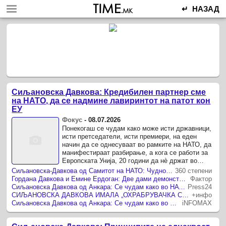
↵ НАЗАД
Сиљановска Давкова: Кредибилен партнер сме
на НАТО, да се надмине лавиринтот на патот кон
ЕУ
Фокус
-
08.07.2026
Понекогаш се чудам како може исти државници,
исти претседатели, исти премиери, на еден
начин да се однесуваат во рамките на НАТО, да
манифестираат разбирање, а кога се работи за
Европската Унија, 20 години да нè држат во
лавиринтот.
Сиљановска-Давкова од Самитот на НАТО: Чудно е како исти државници покажуваат разбирање во Алијансата, а 20 години нè држат во лавиринтот на ЕУ
360 степени
Гордана Давкова и Емине Ердоган: Две дами демонстрираа елеганција и дипломатска хармонија на НАТО самитот во Анкара
Фактор
Сиљановска Давкова од Анкара: Се чудам како во НАТО има разбирање, а ЕУ 20 години нè држи во лавиринтот
Press24
СИЉАНОВСКА ДАВКОВА ИМАЛА „ОХРАБРУВАЧКА СРЕДБА“ СО РУМЕН РАДЕВ Поддршка за Западен Балкан ветил и Петер Маѓар
+инфо
Сиљановска Давкова од Анкара: Се чудам како во НАТО има разбирање, а ЕУ 20 години нè држи во лавиринтот
iNFOMAX