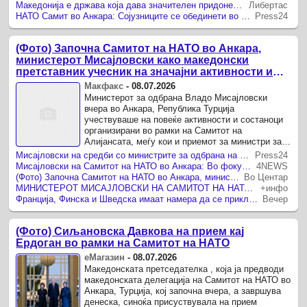
Македонија е држава која дава значителен придонес во НАТО, вели Мисајловски
Либертас
НАТО Самит во Анкара: Сојузниците се обединети во нивната основна цел – заштита на секоја педа НАТО територија
Press24
(Фото) Започна Самитот на НАТО во Анкара,
министерот Мисајловски како македонски
претставник учесник на значајни активности и
состаноци
Макфакс
-
08.07.2026
Министерот за одбрана Владо Мисајловски
вчера во Анкара, Република Турција
учествуваше на повеќе активности и состаноци
организирани во рамки на Самитот на
Алијансата, меѓу кои и приемот за министри за
одбрана, организиран од турскиот министер за
Мисајловски на средби со министрите за одбрана на НАТО: Во фокус модернизацијата на Армијата
Press24
национална одбрана, Јашар Ѓулер, ...
Мисајловски на Самитот на НАТО во Анкара: Во фокус модернизацијата на Армијата и регионалната безбедност
4NEWS
(Фото) Започна Самитот на НАТО во Анкара, министерот Мисајловски како македонски претставник учесник на значајни активности и состаноци
Во Центар
МИНИСТЕРОТ МИСАЈЛОВСКИ НА САМИТОТ НА НАТО ВО АНКАРА „Нема силна одбрана без силна одбранбена индустрија!”
+инфо
Франција, Финска и Шведска имаат намера да се приклучат кон NATO Flight Training Europe
Вечер
(Фото) Сиљановска Давкова на прием кај
Ердоган во рамки на Самитот на НАТО
еМагазин
-
08.07.2026
Македонската претседателка , која ја предводи
македонската делегација на Самитот на НАТО во
Анкара, Турција, кој започна вчера, а завршува
денеска, синоќа присуствувала на прием