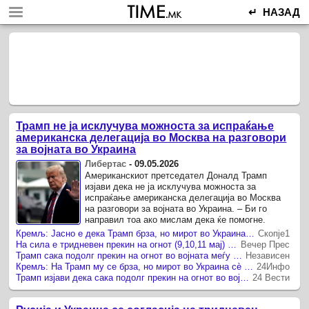
↵ НАЗАД
Трамп не ја исклучува можноста за испраќање
американска делегација во Москва на разговори
за војната во Украина
Либертас
-
09.05.2026
Американскиот претседател Доналд Трамп
изјави дека не ја исклучува можноста за
испраќање американска делегација во Москва
на разговори за војната во Украина. – Би го
направил тоа ако мислам дека ќе помогне.
Кремљ: Јасно е дека Трамп брза, но мирот во Украина сè уште е многу далеку
Скопје1
На сила е тридневен прекин на огнот (9,10,11 мај) меѓу Русија и Украина: Од Москва велат дека се уште не се разгледува можноста за продолжување
Вечер Прес
Трамп сака подолг прекин на огнот во војната меѓу Русија и Украина
Независен
Кремљ: На Трамп му се брза, но мирот во Украина сè уште е многу далеку
24Инфо
Трамп изјави дека сака подолг прекин на огнот во војната меѓу Русија и Украина
24 Вести