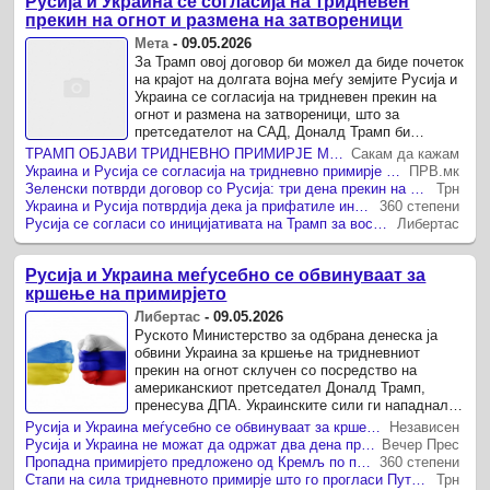
Русија и Украина се согласиja на тридневен
прекин на огнот и размена на затвореници
Мета
-
09.05.2026
За Трамп овој договор би можел да биде почеток
на крајот на долгата војна меѓу земјите Русија и
Украина се согласиja на тридневен прекин на
огнот и размена на затвореници, што за
претседателот на САД, Доналд Трамп би
можело да биде почеток на крајот ...
ТРАМП ОБЈАВИ ТРИДНЕВНО ПРИМИРЈЕ МЕЃУ РУСИЈА И УКРАИНА И РАЗМЕНА НА ПО 1.000 ЗАРОБЕНИЦИ
Сакам да кажам
Украина и Русија се согласија на тридневно примирје - но што следува потоа?
ПРВ.мк
Зеленски потврди договор со Русија: три дена прекин на огнот и размена на по 1.000 заробеници
Трн
Украина и Русија потврдија дека ја прифатиле иницијативата на Трамп за тридневен прекин на огнот
360 степени
Русија се согласи со иницијативата на Трамп за воспоставување тридневно примирје
Либертас
Русија и Украина меѓусебно се обвинуваат за
кршење на примирјето
Либертас
-
09.05.2026
Руското Министерство за одбрана денеска ја
обвини Украина за кршење на тридневниот
прекин на огнот склучен со посредство на
американскиот претседател Доналд Трамп,
пренесува ДПА. Украинските сили ги нападнале
руските воени позиции и цивилната ...
Русија и Украина меѓусебно се обвинуваат за кршење на примирјето
Независен
Русија и Украина не можат да одржат два дена примирје – се обвинуваат меѓусебно!
Вечер Прес
Пропадна примирјето предложено од Кремљ по повод одбележувањето на Денот на победата
360 степени
Стапи на сила тридневното примирје што го прогласи Путин по повод Денот на победата
Трн