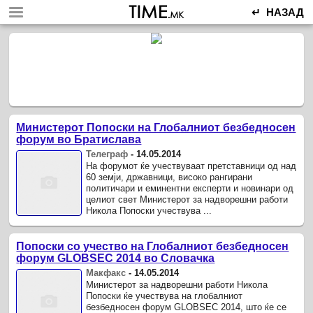
↵ НАЗАД
Министерот Попоски на Глобалниот безбедносен
форум во Братислава
Телеграф
-
14.05.2014
На форумот ќе учествуваат претставници од над
60 земји, државници, високо рангирани
политичари и еминентни експерти и новинари од
целиот свет Министерот за надворешни работи
Никола Попоски учествува ...
Попоски со учество на Глобалниот безбедносен
форум GLOBSEC 2014 во Словачка
Макфакс
-
14.05.2014
Министерот за надворешни работи Никола
Попоски ќе учествува на глобалниот
безбедносен форум GLOBSEC 2014, што ќе се