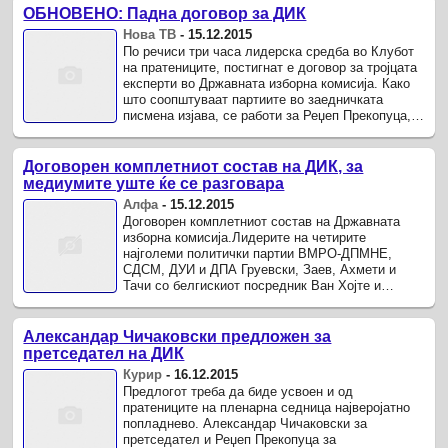
ОБНОВЕНО: Падна договор за ДИК
Нова ТВ
-
15.12.2015
По речиси три часа лидерска средба во Клубот
на пратениците, постигнат е договор за тројцата
експерти во Државната изборна комисија. Како
што соопштуваат партиите во заедничката
писмена изјава, се работи за Реџеп Прекопуца,
Атанас Урумов и ...
Договорен комплетниот состав на ДИК, за
медиумите уште ќе се разговара
Алфа
-
15.12.2015
Договорен комплетниот состав на Државната
изборна комисија.Лидерите на четирите
најголеми политички партии ВМРО-ДПМНЕ,
СДСМ, ДУИ и ДПА Груевски, Заев, Ахмети и
Тачи со белгискиот посредник Ван Хојте и
амбасадорите на САД и ЕУ Бејли и Орав се ...
Александар Чичаковски предложен за
претседател на ДИК
Курир
-
16.12.2015
Предлогот треба да биде усвоен и од
пратениците на пленарна седница најверојатно
попладнево. Александар Чичаковски за
претседател и Реџеп Прекопуца за