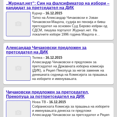
„Журнал.нет“: Син на фалсификатор на избори –
кандидат за претседател на ДИК
Курир
-
16.12.2015
Татко на Александар Чичаковски е Јован
Чичаковски-Мацола, судија во пензија и бивш
претседател на основен Суд Берово избран од
СДСМ, пишува порталот Журнал.нет. На
локалните избори 1996 година Мацола е
претседател на Општинска избирачка комисија
...
Александар Чичаковски предложен за
претседател на ДИК
Телма
-
16.12.2015
Александар Чичаковски е предложен за
претседател на Државната изборна комисија
(ДИК), а Реџеп Пекопуца за негов заменик на
денешната седница на Комисијата за прашања
на изборите и именувањата.
Чичаковски предложен за претседател,
Прекопуца за потпретседател на ДИК
Нова ТВ
-
16.12.2015
Собраниската Комисија за прашања на изборите
и именувањата денеска ги предложи
Александар Чичаковски за претседател и Реџеп