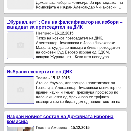
Државната изборна комисија. За претседател на
Комисијата е избран Александар Чичаковски, за
потпретседател ...
„Журнал.нет“: Син на фалсификатор на избори –
кандидат за претседател на ДИК
Нетпрес
-
16.12.2015
Tатко на новиот претседател на ДИК,
Александар Чичаковски е Јован Чичаковски-
Мацола, судија во пензија и бивш претседател
на основен Суд Берово избран од СДСМ,
пишува Журнал.нет . Како што наведува
порталот, на локалните избори во 1996-тата
година ...
Избрани експертите во ДИК
Телма
-
15.12.2015
Атанас Урумов, дипломиран политиколог од
Гевгелија, Александар Чичаковски магистер по
правни науки и Реџеп Прекопуца професор по
албански јазик од Арачиново се тројцата
експерти кои ќе бидат дел од новиот состав на
ДИК.
Избран новиот состав на Државната изборна
комисија
Глас на Америка
-
15.12.2015