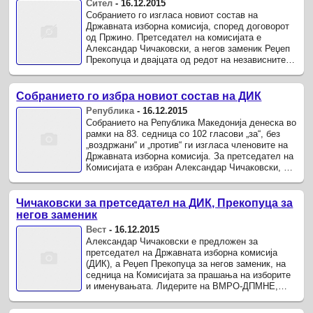
Сител
-
16.12.2015
Собранието го изгласа новиот состав на
Државната изборна комисија, според договорот
од Пржино. Претседател на комисијата е
Александар Чичаковски, а негов заменик Реџеп
Прекопуца и двајцата од редот на независните
експерти кои заедно со Атанас ...
Собранието го избра новиот состав на ДИК
Република
-
16.12.2015
Собранието на Република Македонија денеска во
рамки на 83. седница со 102 гласови „за“, без
„воздржани“ и „против“ ги изгласа членовите на
Државната изборна комисија. За претседател на
Комисијата е избран Александар Чичаковски, за
потпретседател ...
Чичаковски за претседател на ДИК, Прекопуца за
негов заменик
Вест
-
16.12.2015
Александар Чичаковски е предложен за
претседател на Државната изборна комисија
(ДИК), а Реџеп Прекопуца за негов заменик, на
седница на Комисијата за прашања на изборите
и именувањата. Лидерите на ВМРО-ДПМНЕ,
СДСМ, ДУИ и на ДПА Никола Груевски, ...