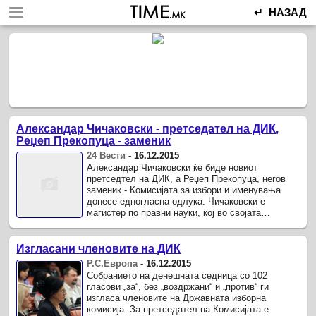
↵ НАЗАД
Александар Чичаковски - претседател на ДИК,
Реџеп Прекопуца - заменик
24 Вести
-
16.12.2015
Александар Чичаковски ќе биде новиот
претседтел на ДИК, а Реџеп Прекопуца, негов
заменик - Комисијата за избори и именувања
донесе едногласна одлука. Чичаковски е
магистер по правни науки, кој во својата
биографија има наведено големо меѓународно ...
Изгласани членовите на ДИК
Р.С.Европа
-
16.12.2015
Собранието на денешната седница со 102
гласови „за“, без „воздржани“ и „против“ ги
изгласа членовите на Државната изборна
комисија. За претседател на Комисијата е