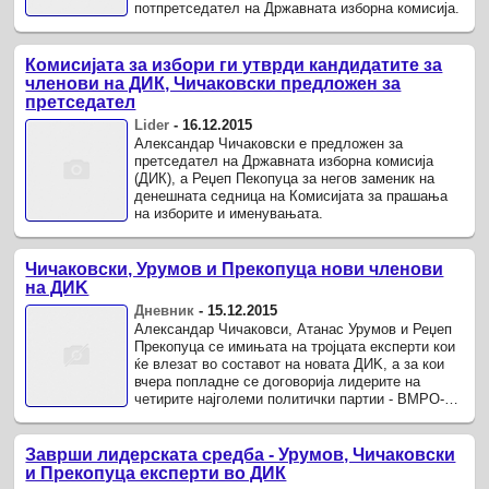
потпретседател на Државната изборна комисија.
Комисијата за избори ги утврди кандидатите за
членови на ДИК, Чичаковски предложен за
претседател
Lider
-
16.12.2015
Александар Чичаковски е предложен за
претседател на Државната изборна комисија
(ДИК), а Реџеп Пекопуца за негов заменик на
денешната седница на Комисијата за прашања
на изборите и именувањата.
Чичаковски, Урумов и Прекопуца нови членови
на ДИK
Дневник
-
15.12.2015
Александар Чичаковси, Атанас Урумов и Реџеп
Прекопуца се имињата на тројцата експерти кои
ќе влезат во составот на новата ДИK, а за кои
вчера попладне се договорија лидерите на
четирите најголеми политички партии - ВМРО-
ДПМНЕ, СДСМ, ДУИ и ДПА, ...
Заврши лидерската средба - Урумов, Чичаковски
и Прекопуца експерти во ДИК