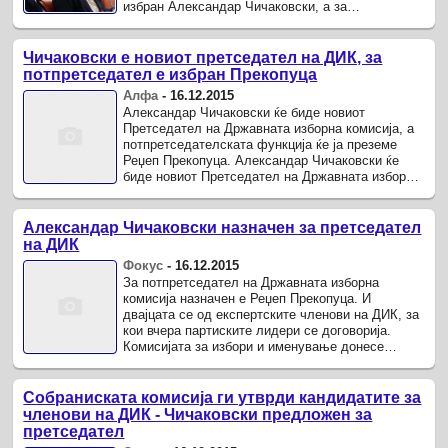
избран Александар Чичаковски, а за
потпретседател Реџеп Прекопуца и двајцата од
...
Чичаковски е новиот претседател на ДИК, за
потпретседател е избран Прекопуца
Алфа
-
16.12.2015
Александар Чичаковски ќе биде новиот
Претседател на Државната изборна комисија, а
потпретседателската функција ќе ја преземе
Реџеп Прекопуца. Александар Чичаковски ќе
биде новиот Претседател на Државната изборна
комисија, а потпретседателската ...
Александар Чичаковски назначен за претседател
на ДИК
Фокус
-
16.12.2015
За потпретседател на Државната изборна
комисија назначен е Реџеп Прекопуца. И
двајцата се од експертските членови на ДИК, за
кои вчера партиските лидери се договорија.
Комисијата за избори и именување донесе
едногласна одлука претседател на ДИК да ...
Собраниската комисија ги утврди кандидатите за
членови на ДИК - Чичаковски предложен за
претседател