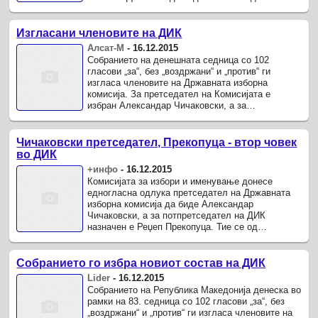
ажурирање на избирачкиот список, а во ...
Изгласани членовите на ДИК
Алсат-М
-
16.12.2015
Собранието на денешната седница со 102
гласови „за“, без „воздржани“ и „против“ ги
изгласа членовите на Државната изборна
комисија. За претседател на Комисијата е
избран Александар Чичаковски, а за
потпретседател Реџеп Прекопуца и двајцата од
...
Чичаковски претседател, Прекопуца - втор човек
во ДИК
+инфо
-
16.12.2015
Комисијата за избори и именување донесе
едногласна одлука претседател на Државната
изборна комисија да биде Александар
Чичаковски, а за потпретседател на ДИК
назначен е Реџеп Прекопуца. Тие се од
експертските членови на ДИК, за кои вчера
партиските ...
Собранието го избра новиот состав на ДИК
Lider
-
16.12.2015
Собранието на Република Македонија денеска во
рамки на 83. седница со 102 гласови „за“, без
„воздржани“ и „против“ ги изгласа членовите на