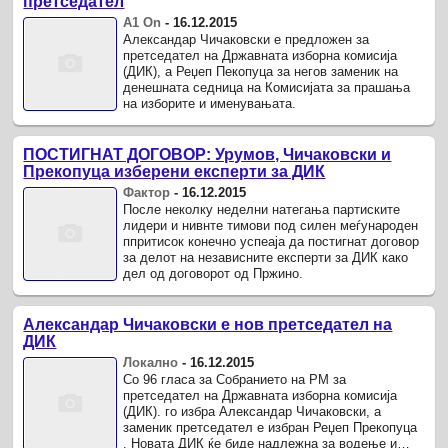
претседател
А1 On
-
16.12.2015
Александар Чичаковски е предложен за
претседател на Државната изборна комисија
(ДИК), а Реџеп Пекопуца за негов заменик на
денешната седница на Комисијата за прашања
на изборите и именувањата.
ПОСТИГНАТ ДОГОВОР: Урумов, Чичаковски и
Прекопуца изберени експерти за ДИК
Фактор
-
16.12.2015
После неколку неделни натегања партиските
лидери и нивнте тимови под силен меѓународен
ппритисок конечно успеаја да постигнат договор
за делот на независните експерти за ДИК како
дел од договорот од Пржино.
Александар Чичаковски е нов претседател на
ДИК
Локално
-
16.12.2015
Со 96 гласа за Собранието на РМ за
претседател на Државната изборна комисија
(ДИК). го избра Александар Чичаковски, а
заменик претседател е избран Реџеп Прекопуца
. Новата ДИК ќе биде надлежна за водење и