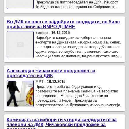
Прекопуца за потпретседател на ДИК. Изборот
ќе биде на пленарна седница на Собранието,
која можно е да се одржи уште денесска.
Во ДИК не влегле најдобрите кандидати, не биле
прифатливи за ВМРО-ДПМНЕ
+инфо
-
16.12.2015
Најдобрите кандидати за избор на членови
експерти на Државната изборна комисија, сепак,
не се договорени на лидерската средба што се
одржа вчера во Клубот на пратеници. Како што
неофицијално дознаваме, на ранг листата што
била направена по ...
Александар Чичаковски предложен за
претседател на ДИК
МРТ
-
16.12.2015
Предлогот треба да биде усвоен и од
пратениците на пленарна седница најверојатно
попладнево... Александар Чичаковски за
претседател и Реџеп Прекопуца за
потпретседател на Државната изборна комисија.
Комисијата за избори ги утврди кандидатите за
членови на ДИК, Чичаковски предложен за