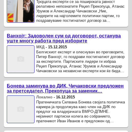
Тројцата експерти се за пошироката јавност
релативно непознатите Реџеп Прекопуца, Атанас
Урумов и Александар Чичаковски „Ние,
лидерите на најголемите политички партии, го
поздравуваме постигнатиот договор за
целосниот состав на Државната изборна ...
Ванхојт: Задоволен сум од договорот, останува
уште многу работа пред изборите
МКД
-
15.12.2015
Белгискиот експерт и олеснувач во преговорите,
Питер Ванхојт, го поздрави постигнатиот договор
за експертите. Партиските лидери ги избраа
Реџеп Прекопуца, Атанас Урумов и Александар
Чичаковски за независни експерти кои ќе бидат
дел од деветочлениот ...
Бонева заминува во ДИК, Чичаковски предложен
за претседател, Прекопуца за заменик…
Локално
-
16.12.2015
Пратеничката Силвана Бонева својата политичка
кариера ја продолжува како член на ДИК по
предлог на владејачката ВМРО-ДПМНЕ.
нејзиниот партиски колега во собранието,
пратеникот Иван Иванов е предложен од
Комисијата за прашања на изборите и ...