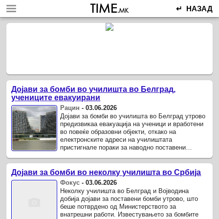
↵ НАЗАД
Дојави за бомби во училишта во Белград,
учениците евакуирани
Рацин
-
03.06.2026
Дојави за бомби во училишта во Белград утрово
предизвикаа евакуација на ученици и вработени
во повеќе образовни објекти, откако на
електронските адреси на училиштата
пристигнале пораки за наводно поставени
експлозивни направи.
Дојави за бомби во неколку училишта во Србија
Фокус
-
03.06.2026
Неколку училишта во Белград и Војводина
добија дојави за поставени бомби утрово, што
беше потврдено од Министерството за
внатрешни работи. Известувањето за бомбите