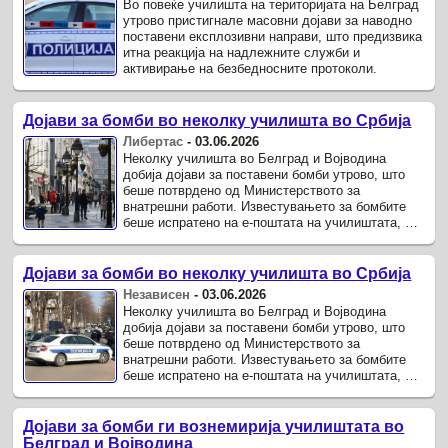
Во повеќе училишта на територијата на Белград
утрово пристигнале масовни дојави за наводно
поставени експлозивни направи, што предизвика
итна реакција на надлежните служби и
активирање на безбедносните протоколи.
Дојави за бомби во неколку училишта во Србија
Либертас
-
03.06.2026
Неколку училишта во Белград и Војводина
добија дојави за поставени бомби утрово, што
беше потврдено од Министерството за
внатрешни работи. Известувањето за бомбите
беше испратено на е-поштата на училиштата, а
според информациите на „Данас“.
Дојави за бомби во неколку училишта во Србија
Независен
-
03.06.2026
Неколку училишта во Белград и Војводина
добија дојави за поставени бомби утрово, што
беше потврдено од Министерството за
внатрешни работи. Известувањето за бомбите
беше испратено на е-поштата на училиштата, а
според информациите на „Данас“.
Дојави за бомби ги вознемирија училиштата во
Белград и Војводина