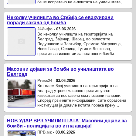
беше испратено на е-поштата на училиштата, а
според информациите на „Данас“.
Неколку училишта во Србија се евакуирани
поради закана од бомба
24Инфо
-
03.06.2026
Во неколку училишта на територијата на
Белград, Зајечар, Шабац, во областите
Подунавски и Златибор, Сремска Митровица,
Нови Пазар, Сјеница, Тутин и Лесковац,
пристигнаа извештаи за поставени бомби.
Масовни дојави за бомби во училиштата во
Белград
Press24
-
03.06.2026
Во голем број училишта на територијата на
Белград утрово масовно пристигнуваат
извештаи за поставени експлозивни направи.
Според првичните информации, сите образовни
институции ја добиле истата порака преку
електронска пошта.
НОВ УДАР ВРЗ УЧИЛИШТАТА: Масовни дојави за
бомби - полицијата во итна акција!
ПРВ.мк
-
03.06.2026