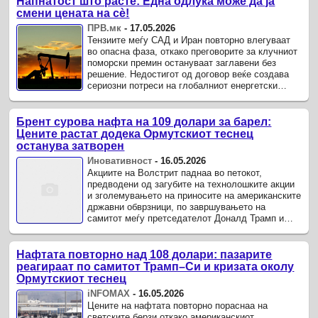
Напнатост што расте: Една одлука може да ја
смени цената на сè!
ПРВ.мк
-
17.05.2026
Тензиите меѓу САД и Иран повторно влегуваат
во опасна фаза, откако преговорите за клучниот
поморски премин остануваат заглавени без
решение. Недостигот од договор веќе создава
сериозни потреси на глобалниот енергетски
пазар и ја зголемува ...
Брент сурова нафта на 109 долари за барел:
Цените растат додека Ормутскиот теснец
останува затворен
Иновативност
-
16.05.2026
Акциите на Волстрит паднаа во петокот,
предводени од загубите на технолошките акции
и зголемувањето на приносите на американските
државни обврзници, по завршувањето на
самитот меѓу претседателот Доналд Трамп и
кинескиот претседател Си Џинпинг, ...
Нафтата повторно над 108 долари: пазарите
реагираат по самитот Трамп–Си и кризата околу
Ормутскиот теснец
iNFOMAX
-
16.05.2026
Цените на нафтата повторно пораснаа на
светските берзи откако американскиот