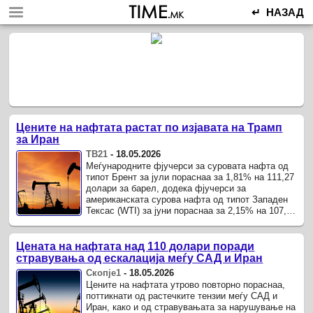
↵ НАЗАД
Цените на нафтата растат по изјавата на Трамп
за Иран
ТВ21
-
18.05.2026
Меѓународните фјучерси за суровата нафта од
типот Брент за јули пораснаа за 1,81% на 111,27
долари за барел, додека фјучерси за
американската сурова нафта од типот Западен
Тексас (WTI) за јуни пораснаа за 2,15% на 107,69
долари за барел.
Цената на нафтата над 110 долари поради
стравувања од ескалација меѓу САД и Иран
Скопје1
-
18.05.2026
Цените на нафтата утрово повторно пораснаа,
поттикнати од растечките тензии меѓу САД и
Иран, како и од стравувањата за нарушување на