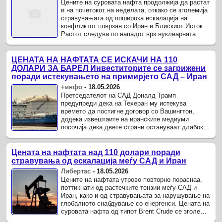
Цените на суровата нафта продолжија да растат
и на почетокот на неделата, откако се зголемија
стравувањата од поширока ескалација на
конфликтот поврзан со Иран и Блискиот Исток.
Растот следува по нападот врз нуклеарната
електрана „Барака“ во ...
ЦЕНАТА НА НАФТАТА СЕ ИСКАЧИ НА 110
ДОЛАРИ ЗА БАРЕЛ Инвеститорите се загрижени
поради истекувањето на примирјето САД – Иран
+инфо
-
18.05.2026
Претседателот на САД Доналд Трамп
предупреди дека на Техеран му истекува
времето да постигне договор со Вашингтон,
додека извештаите на иранските медиуми
посочија дека двете страни остануваат длабоко
поделени, при што САД не нудат „конкретни ...
Цената на нафтата над 110 долари поради
стравувања од ескалација меѓу САД и Иран
Либертас
-
18.05.2026
Цените на нафтата утрово повторно пораснаа,
поттикнати од растечките тензии меѓу САД и
Иран, како и од стравувањата за нарушување на
глобалното снабдување со енергенси. Цената на
суровата нафта од типот Brent Crude се зголеми
за околу 1,5 проценти и ...