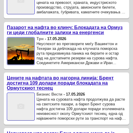
цената на превозот, храната, индустриското
производство, струјата, авионските билети,
амбалажата, ѓубривата, каматните очекувања и
инфлацискиот притисок.
Пазарот на нафта во клинч: Блокадата на Ормуз
ги цеди глобалните залихи на енергенси
Трн
-
17.05.2026
Неуспехот во преговорите меѓу Вашингтон и
Техеран за деблокада на клучната поморска
рута предизвикува паника на берзите и остар
пад на достапните резерви на сурова нафта.
Соединетите Американски Држави и Иран
остануваат во длабок ќор-сокак во ...
Цените на нафтата во нагорна линија: Брент
достигна 109 долари поради блокадата на
Ормутскиот теснец
Бизнис Вести
-
17.05.2026
Цената на суровата нафта продолжува да расте
на светските пазари, а барел Брент сурова
нафта достигна 109 долари поради зголемената
неизвесност околу Ормутскиот теснец, една од
најважните поморски рути за транспорт на нафта
во светот.