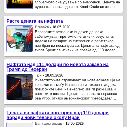
глобалното снабдување со енергенси. Цената на
суровата нафта од типот Brent Crude се зголеми
за околу 1,5 проценти и ...
Расте цената на нафтата
Press24
-
18.05.2026
Европските берзански индекси денеска
забележуваат претежно негативни резултати,
додека на пазарот на енергенси е регистриран
нов бран на поскапување. Цената на нафтата од
типот Брент се искачи на повеќе од 110 долари
за барел, што претставува ...
Нафтата над 111 долари по новата закана на
Трамп до Техеран
Трн
-
18.05.2026
Инвеститорите стравуваат од нова ескалација на
конфликтот меѓу Вашингтон и Техеран, додека
повисоките цени на енергенсите ги разнишаа и
светските пазари. Цените на нафтата пораснаа
ова утро, откако американскиот претседател
Доналд Трамп испрати ново ...
Цената на нафтата повторно над 110 долари
поради нови тензии околу Иран
Банкарство.мк
-
18.05.2026