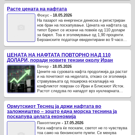
Расте цената на нафтата
Фокус
-
18.05.2026
На пазарот на енергенси денеска е регистриран
нов бран на поскапување. Цената на нафтата од
типот Брент се искачи на повеќе од 110 долари
за барел. Тоа е зголемување од 1,90 проценти.
Берзанските податоци евидентирани во 9 часот
наутро покажуваат ...
ЦЕНАТА НА НАФТАТА ПОВТОРНО НАД 110
ДОЛАРИ, поради новите тензии околу Иран
Вечер
-
18.05.2026
Цените на суровата нафта продолжија да растат
и на почетокот на неделата, откако се зголемија
стравувањата од поширока ескалација на
конфликтот поврзан со Иран и Блискиот Исток.
Растот следува по нападот врз нуклеарната
електрана „Барака“ во ...
Ормутскиот Теснец ја држи нафтата во
заложништво – зошто една морска теснина ја
поскапува целата економија
Паноптикум
-
17.05.2026
Кога нафтата ќе поскапи, светот не го чувствува
тоа само на бензинските пумпи. Се менува