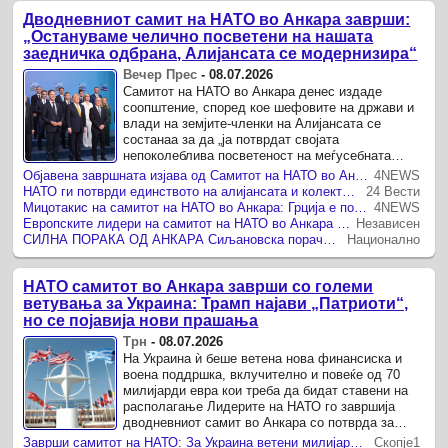
Дводневниот самит на НАТО во Анкара заврши:
„Остануваме челично посветени на нашата
заедничка одбрана, Алијансата се модернизира“
Вечер Прес
-
08.07.2026
Самитот на НАТО во Анкара денес издаде
соопштение, според кое шефовите на држави и
влади на земјите-членки на Алијансата се
состанаа за да „ја потврдат својата
непоколеблива посветеност на меѓусебната
одбрана врз основа на Член 5 од
Објавена завршната изјава од Самитот на НАТО во Анкара
4NEWS
Вашингтонскиот договор, како и нивниот ...
НАТО ги потврди единството на алијансата и колективната одбрана во декларацијата од Анкара
24 Вести
Мицотакис на самитот на НАТО во Анкара: Грција е под отворена закана за војна од Турција
4NEWS
Европските лидери на самитот на НАТО во Анкара се изјаснуваат за поголем придонес во зајакнување на одбраната
Независен
СИЛНА ПОРАКА ОД АНКАРА Сиљановска порача каква Европа му треба на светот, лидерите на НАТО со нови заклучоци
Национално
НАТО самитот во Анкара заврши со големи
ветувања за Украина: Трамп најави „Патриоти“,
но се појавија нови прашања
Трн
-
08.07.2026
На Украина ѝ беше ветена нова финансиска и
воена поддршка, вклучително и повеќе од 70
милијарди евра кои треба да бидат ставени на
располагање Лидерите на НАТО го завршија
дводневниот самит во Анкара со потврда за
заедничката одбрана и посветеноста на членот 5
Заврши самитот на НАТО: За Украина ветени милијарди, најавата на Трамп за „Патриот“ предизвика дилеми
Скопје1