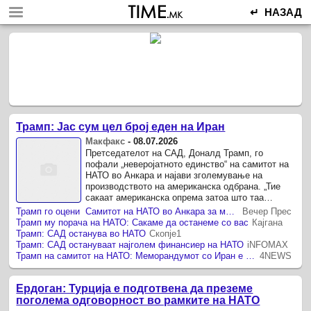
↵ НАЗАД
Трамп: Јас сум цел број еден на Иран
Макфакс
-
08.07.2026
Претседателот на САД, Доналд Трамп, го
пофали „неверојатното единство“ на самитот на
НАТО во Анкара и најави зголемување на
производството на американска одбрана. „Тие
сакаат американска опрема затоа што таа
функционира подобро“, рече Трамп на прес-
Трамп го оцени Самитот на НАТО во Анкара за многу успешен – членките постигнаа голем напредок кон целта за распределба на БДП за одбрана
Вечер Прес
конференција, осврнувајќи се ...
Трамп му порача на НАТО: Сакаме да останеме со вас
Кајгана
Трамп: САД останува во НАТО
Скопје1
Трамп: САД остануваат најголем финансиер на НАТО
iNFOMAX
Трамп на самитот на НАТО: Меморандумот со Иран е готов, преговорите се губење време
4NEWS
Ердоган: Турција е подготвена да преземе
поголема одговорност во рамките на НАТО