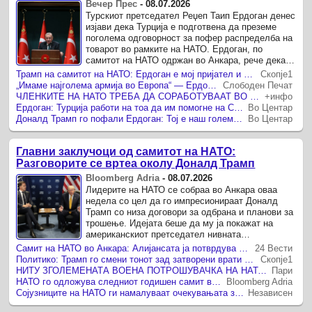
Вечер Прес
-
08.07.2026
Турскиот претседател Реџеп Таип Ердоган денес
изјави дека Турција е подготвена да преземе
поголема одговорност за пофер распределба на
товарот во рамките на НАТО. Ердоган, по
самитот на НАТО одржан во Анкара, рече дека
„самитот ги постави темелите за посилен сојуз“,
Трамп на самитот на НАТО: Ердоган е мој пријател и извонреден лидер
Скопје1
пренесува ...
„Имаме најголема армија во Европа“ — Ердоган зборуваше за мегапроектот „Челична купола“ пред лидерите на НАТО
Слободен Печат
ЧЛЕНКИТЕ НА НАТО ТРЕБА ДА СОРАБОТУВААТ ВО ОДБРАНАТА БЕЗ ОГРАНИЧУВАЊА Ердоган побара ЕУ да не поставува бариери
+инфо
Ердоган: Турција работи на тоа да им помогне на САД и Иран да постигнат заедничка основа
Во Центар
Доналд Трамп го пофали Ердоган: Тој е наш голем пријател, ја направи Турција моќна сила (видео)
Во Центар
Главни заклучоци од самитот на НАТО:
Разговорите се вртеа околу Доналд Трамп
Bloomberg Adria
-
08.07.2026
Лидерите на НАТО се собраа во Анкара оваа
недела со цел да го импресионираат Доналд
Трамп со низа договори за одбрана и планови за
трошење. Идејата беше да му ја покажат на
американскиот претседател нивната
посветеност за модернизација на армиите.
Самит на НАТО во Анкара: Алијансата ја потврдува новата стратегија за зајакнување
24 Вести
Политико: Трамп го смени тонот зад затворени врати на самитот на НАТО
Скопје1
НИТУ ЗГОЛЕМЕНАТА ВОЕНА ПОТРОШУВАЧКА НА НАТО-ЗЕМЈИТЕ не го одоброволи Трамп на самитот во Анкара, тој пак се фати за Гренланд
Пари
НАТО го одложува следниот годишен самит во Албанија поради Трамп?
Bloomberg Adria
Сојузниците на НАТО ги намалуваат очекувањата за самитот по негативните пораки од Трамп
Независен